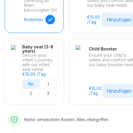
Lieferung an
safety and comfort with
Ihren
our baby seat rental
bevorzugten Ort
€15.00
Hinzufügen
Kostenlos
/Tag
Baby seat (3-8
Child Booster
years)
Secure your
Ensure your child's
infant's journey
safety and comfort wit
with our infant
our baby booster renta
seat rental.
€15.00 /Tag
No
1
€15.00
Hinzufügen
/Tag
2
3
Keine versteckten Kosten. Alles inbegriffen.