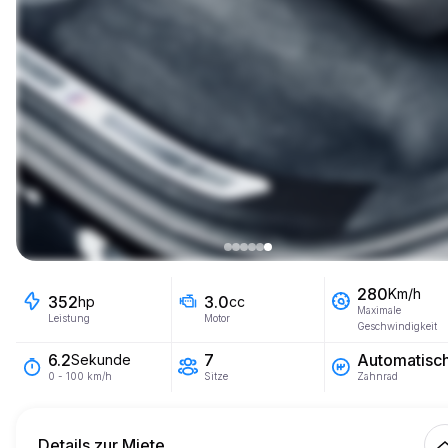
280
Km/h
352
3.0
hp
cc
Maximale
Leistung
Motor
Geschwindigkeit
7
Automatisc
6.2
Sekunde
Sitze
Zahnrad
0 - 100 km/h
Details zur Miete