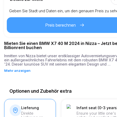
Geben Sie Stadt und Daten ein, um den genauen Preis zu seh
Inklusive Kilometer
150.0
gesamte Miete
Preis berechnen
2.00
Preis pro zusätzlichem Kilometer
Mieten Sie einen BMW X7 40 M 2024 in Nizza – Jetzt be
2
Mindestalter
Billionrent buchen
Inmitten von Nizza bietet unser erstklassiger Autovermietungsserv
ein außergewöhnliches Fahrerlebnis mit dem robusten BMW X7 4
5,000.00
Sicherheitskaution
'24. Dieser luxuriöse SUV mit seinem eleganten Design und 
fortschrittlicher Technologie ist ideal, um die malerischen Straßen 
Mehr anzeigen
dieser lebendigen Stadt zu befahren, und bietet sowohl Komfort a
auch Stil. 

Der BMW X7 40 M '24 zeichnet sich durch seinen leistungsstarke
Motor aus, der mit beeindruckenden 352 PS aufwartet und dieses
Optionen und Zubehör extra
Luxusfahrzeug in nur 6,2 Sekunden von 0 auf 100 km/h beschleuni
Diese bemerkenswerte Beschleunigung in Kombination mit einem 
geschmeidigen und reaktionsschnellen Handling stellt sicher, dass
Ihre Reise durch Nizza - egal ob Sie seine atemberaubenden 
Lieferung
Infant seat (0-3 years
Landschaften oder seine lebhaften städtischen Gebiete erkunden
Direkte
Ensure your little one's
nichts weniger als aufregend ist.