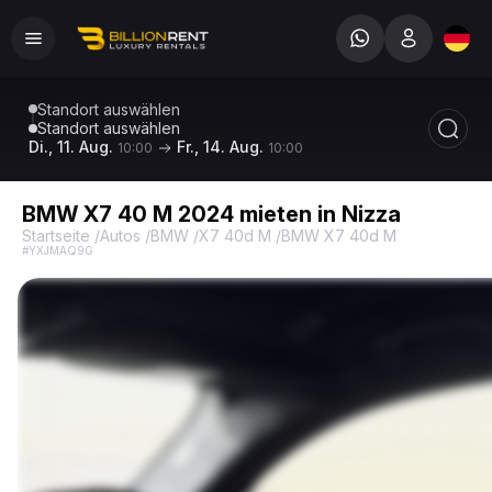
Standort auswählen
Standort auswählen
Di., 11. Aug.
Fr., 14. Aug.
10:00
10:00
BMW X7 40 M 2024 mieten in Nizza
Startseite
/
Autos
/
BMW
/
X7 40d M
/
BMW X7 40d M
#YXJMAQ9G