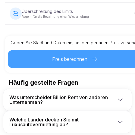
Zustand zurückgegeben wurde.
Das Fahrzeug muss mit dem gleichen Kraftstoffstand
zurückgegeben werden, wie es bereitgestellt wurde.
Überschreitung des Limits
Regeln für die Bezahlung einer Wiederholung
Jede Fahrzeugmiete kommt mit einer voreingestellten
Kilometergrenze. Wenn das Limit überschritten wird, fällt eine
zusätzliche Gebühr pro Kilometer an, wie im Mietvertrag
angegeben.
Geben Sie Stadt und Daten ein, um den genauen Preis zu seh
Preis berechnen
Häufig gestellte Fragen
Was unterscheidet Billion Rent von anderen
Unternehmen?
Wir sind ein deutsches Unternehmen, Eigentümer 
und Betreiber, und haben ein sicheres Netzwerk 
Welche Länder decken Sie mit
von zugelassenen Fuhrparkbesitzern aufgebaut, 
Luxusautovermietung ab?
damit unsere Kunden immer vor unseriösen Maklern 
und Lieferanten geschützt sind.
