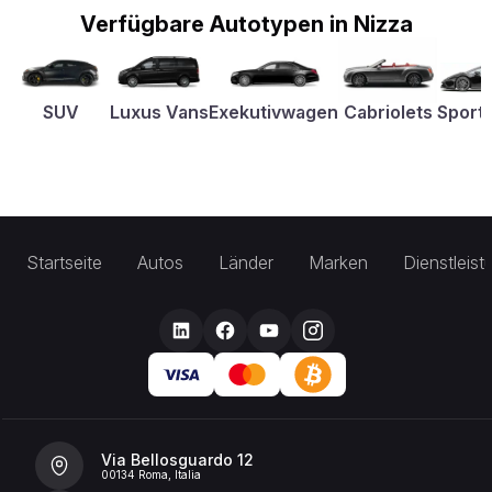
Verfügbare Autotypen in Nizza
SUV
Luxus Vans
Exekutivwagen
Cabriolets
Sport
Startseite
Autos
Länder
Marken
Dienstleis
Via Bellosguardo 12
00134 Roma, Italia