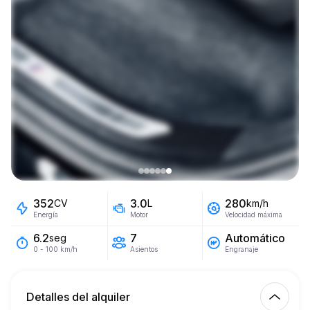
352
3.0
280
CV
L
km/h
Energía
Motor
Velocidad máxima
7
Automático
6.2
seg
Asientos
Engranaje
0 - 100 km/h
Detalles del alquiler