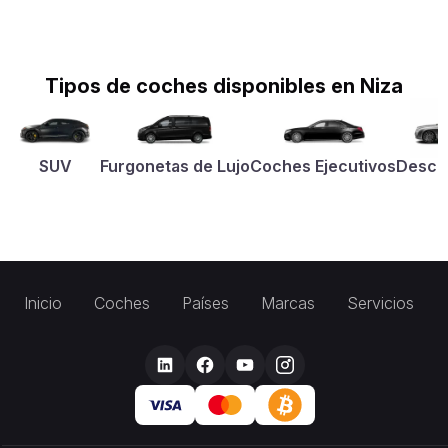
Tipos de coches disponibles en Niza
SUV
Furgonetas de Lujo
Coches Ejecutivos
Desca
Inicio
Coches
Países
Marcas
Servicios