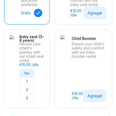
ubicación
comfort with our
preferida
baby seat rental
€15.00
Agregar
Gratis
/día
Baby seat (3-
Child Booster
8 years)
Secure your
Ensure your child's
infant's
safety and comfort
journey with
with our baby
our infant seat
booster rental.
rental.
€15.00 /día
No
1
2
€15.00
Agregar
/día
3