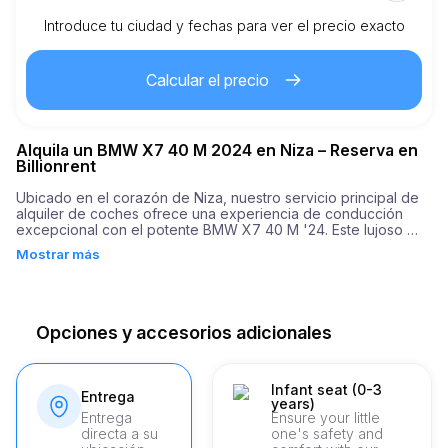
Introduce tu ciudad y fechas para ver el precio exacto
Km incluidos
150.00
alquiler completo
Calcular el precio
2.00
€
Precio por km extra
Alquila un BMW X7 40 M 2024 en Niza – Reserva en
21
Edad mínima
Billionrent
Ubicado en el corazón de Niza, nuestro servicio principal de 
alquiler de coches ofrece una experiencia de conducción 
5,000.00
€
Depósito de seguridad
excepcional con el potente BMW X7 40 M '24. Este lujoso 
SUV, con su elegante diseño y tecnología avanzada, es 
Mostrar más
perfecto para recorrer las pintorescas calles de esta animada 
ciudad, ofreciendo tanto comodidad como estilo. 

El BMW X7 40 M '24 se destaca por su potente motor, que 
presume de impresionantes 352 caballos de fuerza que 
Opciones y accesorios adicionales
impulsan este vehículo de lujo de 0 a 100 km/h en solo 6,2 
segundos. Esta notable aceleración, combinada con una 
dirección suave y sensible, asegura que su viaje por Niza, ya 
sea explorando sus impresionantes paisajes o sus bulliciosas 
Infant seat (0-3
Entrega
years)
zonas urbanas, sea nada menos que emocionante.
Entrega
Ensure your little
directa a su
one's safety and