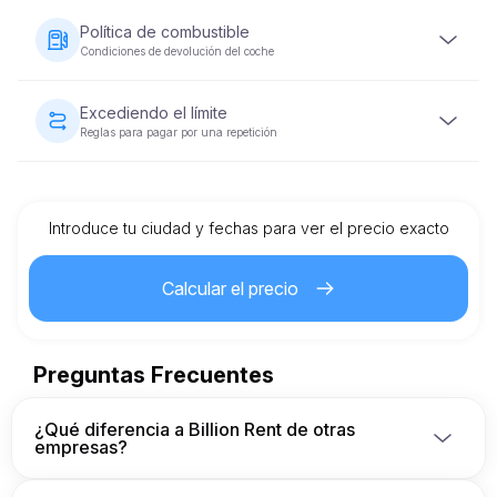
Se requerirá un depósito de seguridad reembolsable
antes de entregar el vehículo. El monto del depósito varía
Política de combustible
según la categoría del vehículo y se devolverá dentro de
Condiciones de devolución del coche
5-10 días hábiles después de que el vehículo se
devuelva en condiciones aceptables.
El vehículo debe devolverse con el mismo nivel de
combustible con el que se proporcionó.
Excediendo el límite
Reglas para pagar por una repetición
Cada alquiler de vehículo viene con un límite de
kilometraje preestablecido. Si se excede el límite, se
aplicará un cargo adicional por kilómetro, según lo
especificado en el contrato de alquiler.
Introduce tu ciudad y fechas para ver el precio exacto
Calcular el precio
Preguntas Frecuentes
¿Qué diferencia a Billion Rent de otras
empresas?
Somos una empresa alemana propietaria y 