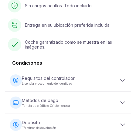
Sin cargos ocultos. Todo incluido.
Entrega en su ubicación preferida incluida.
Coche garantizado como se muestra en las
imágenes.
Condiciones
Requisitos del controlador
Licencia y documento de identidad
El conductor debe tener al menos 23 años y poseer una
licencia de conducir válida. También se requiere un
Métodos de pago
documento de identidad (pasaporte o ID nacional).
Tarjeta de crédito o Criptomoneda
Algunos vehículos pueden requerir que el conductor
haya tenido su licencia durante un mínimo de 2 años.
Los pagos por alquiler de vehículos se pueden realizar
con tarjeta de crédito o criptomoneda. Se requiere el
Depósito
pago completo en el momento de la reserva para
Términos de devolución
asegurar su reservación.