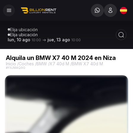
Elija ubicación
Elija ubicación
lun, 10 ago
jue, 13 ago
10:00
10:00
Alquila un BMW X7 40 M 2024 en Niza
Inicio
/
Coches
/
BMW
/
X7 40d M
/
BMW X7 40d M
#YXJMAQ9G