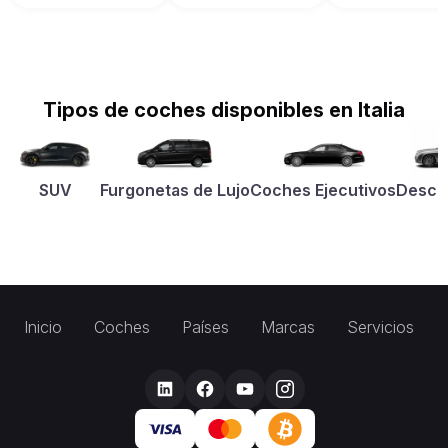
Tipos de coches disponibles en Italia
SUV
Furgonetas de Lujo
Coches Ejecutivos
Desca
Inicio
Coches
Países
Marcas
Servicios