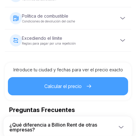
asegurar su reservación.
Se requerirá un depósito de seguridad reembolsable
antes de entregar el vehículo. El monto del depósito varía
Política de combustible
según la categoría del vehículo y se devolverá dentro de
Condiciones de devolución del coche
5-10 días hábiles después de que el vehículo se
devuelva en condiciones aceptables.
El vehículo debe devolverse con el mismo nivel de
combustible con el que se proporcionó.
Excediendo el límite
Reglas para pagar por una repetición
Cada alquiler de vehículo viene con un límite de
kilometraje preestablecido. Si se excede el límite, se
aplicará un cargo adicional por kilómetro, según lo
especificado en el contrato de alquiler.
Introduce tu ciudad y fechas para ver el precio exacto
Calcular el precio
Preguntas Frecuentes
¿Qué diferencia a Billion Rent de otras
empresas?