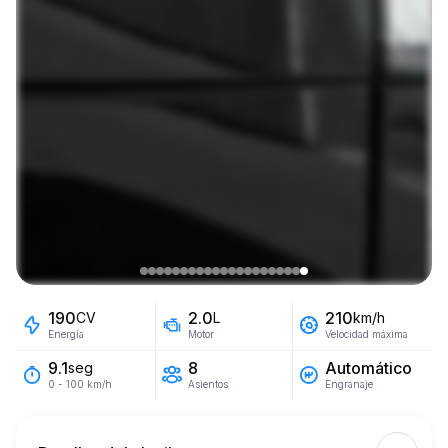
190
2.0
210
CV
L
km/h
Energía
Motor
Velocidad máxima
8
Automático
9.1
seg
Asientos
Engranaje
0 - 100 km/h