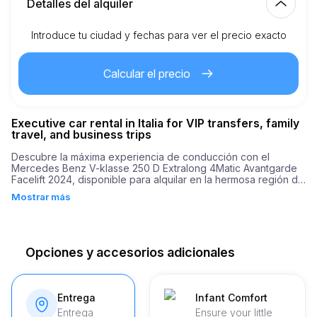
Detalles del alquiler
Introduce tu ciudad y fechas para ver el precio exacto
Km incluidos
150.00
alquiler completo
Calcular el precio
2.00
€
Precio por km extra
Executive car rental in Italia for VIP transfers, family
21
Edad mínima
travel, and business trips
Descubre la máxima experiencia de conducción con el 
Mercedes Benz V-klasse 250 D Extralong 4Matic Avantgarde 
3,500.00
€
Depósito de seguridad
Facelift 2024, disponible para alquilar en la hermosa región de 
Italia. Este notable vehículo es perfecto para explorar las 
Mostrar más
playas relajantes y los bulliciosos paisajes urbanos de la zona, 
todo mientras disfrutas de un confort y lujo incomparables. 

El Mercedes Benz V-klasse cuenta con un motor potente de 
190 caballos de fuerza, que ofrece un rendimiento robusto 
Opciones y accesorios adicionales
que te permite conquistar cualquier carretera. De manera 
impresionante, el auto acelera de 0 a 100 km/h en solo 9.2 
segundos, en un claro testimonio de su ingeniería dinámica.
Entrega
Infant Comfort
Entrega
Ensure your little