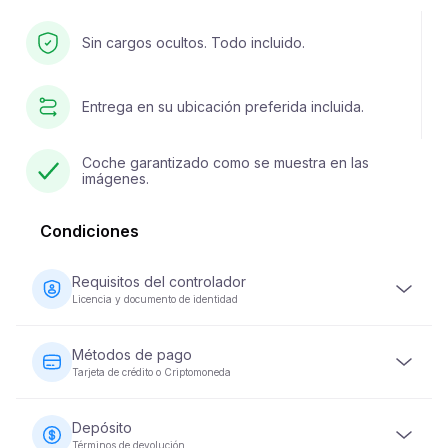
Sin cargos ocultos. Todo incluido.
Entrega en su ubicación preferida incluida.
Coche garantizado como se muestra en las
imágenes.
Condiciones
Requisitos del controlador
Licencia y documento de identidad
El conductor debe tener al menos 23 años y poseer una
licencia de conducir válida. También se requiere un
Métodos de pago
documento de identidad (pasaporte o ID nacional).
Tarjeta de crédito o Criptomoneda
Algunos vehículos pueden requerir que el conductor
haya tenido su licencia durante un mínimo de 2 años.
Los pagos por alquiler de vehículos se pueden realizar
con tarjeta de crédito o criptomoneda. Se requiere el
Depósito
pago completo en el momento de la reserva para
Términos de devolución