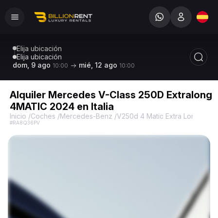
Elija ubicación
Elija ubicación
dom, 9 ago
mié, 12 ago
10:00
10:00
Alquiler Mercedes V-Class 250D Extralong
4MATIC 2024 en Italia
Inicio
/
Coches
/
Mercedes-Benz
/
V250d 4 Matic Extra Long
/
Mer
#RA8Q36PV