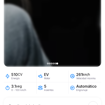
EV
510
261
CV
km/h
Motor
Energía
Velocidad máxima
5
Automático
3.1
seg
Asientos
Engranaje
0 - 100 km/h