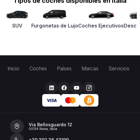
Tipos de coches disponibles en Italia
SUV
Furgonetas de Lujo
Coches Ejecutivos
Desca
Inicio
Coches
Países
Marcas
Servicios
Via Bellosguardo 12
00134 Roma, Italia
+39 392 36 43199