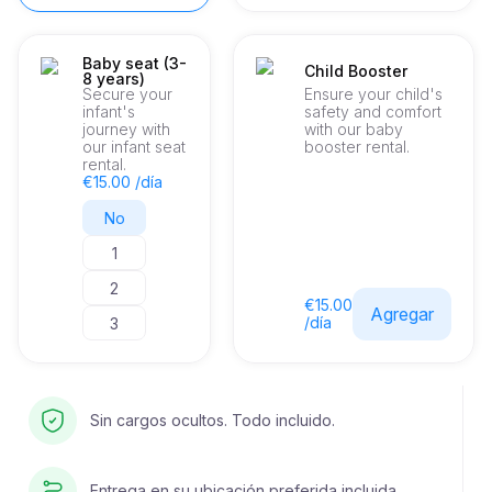
Baby seat (3-
Child Booster
8 years)
Secure your
Ensure your child's
infant's
safety and comfort
journey with
with our baby
our infant seat
booster rental.
rental.
€15.00 /día
No
1
2
€15.00
Agregar
/día
3
Sin cargos ocultos. Todo incluido.
Entrega en su ubicación preferida incluida.