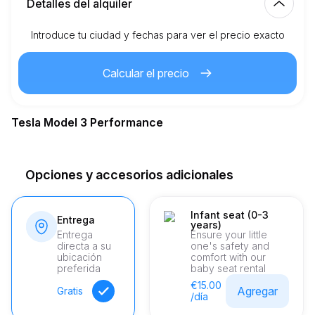
Detalles del alquiler
Introduce tu ciudad y fechas para ver el precio exacto
Km incluidos
150.00
alquiler completo
Calcular el precio
1.50
€
Precio por km extra
Tesla Model 3 Performance
21
Edad mínima
Opciones y accesorios adicionales
1,500.00
€
Depósito de seguridad
Infant seat (0-3
Entrega
years)
Entrega
Ensure your little
directa a su
one's safety and
ubicación
comfort with our
preferida
baby seat rental
€15.00
Agregar
Gratis
/día