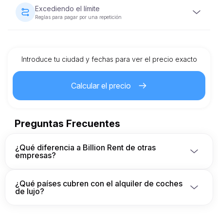
combustible con el que se proporcionó.
Excediendo el límite
Reglas para pagar por una repetición
Cada alquiler de vehículo viene con un límite de
kilometraje preestablecido. Si se excede el límite, se
aplicará un cargo adicional por kilómetro, según lo
especificado en el contrato de alquiler.
Introduce tu ciudad y fechas para ver el precio exacto
Calcular el precio
Preguntas Frecuentes
¿Qué diferencia a Billion Rent de otras
empresas?
Somos una empresa alemana propietaria y 
operadora y hemos construido una red segura de 
¿Qué países cubren con el alquiler de coches
propietarios de flotas aprobados para que nuestros 
de lujo?
clientes siempre estén protegidos contra 
intermediarios y proveedores sin escrúpulos.

Billion Rent opera su propia flota de más de 35 
Pregunte a un miembro del equipo de reservas más 
vehículos en Europa. Contamos con una red de 