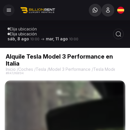
Elija ubicación
Elija ubicación
sáb, 8 ago
mar, 11 ago
10:00
10:00
Alquile Tesla Model 3 Performance en
Italia
Inicio
/
Coches
/
Tesla
/
Model 3 Performance
/
Tesla Model 3 Per
#R47JNW94