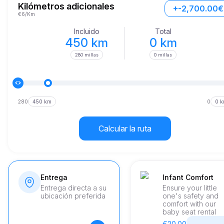
emocionante, acelerando de 0 a 100 km/h en solo 3.4 segundos.
Kilómetros adicionales
+-2,700.00€
€6/Km
Incluido
Total
450 km
0 km
280 millas
0 millas
280
450 km
0
0 
Calcular la ruta
Entrega
Infant Comfort
Entrega directa a su
Ensure your little
ubicación preferida
one's safety and
comfort with our
baby seat rental
€20.00