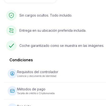
Sin cargos ocultos. Todo incluido.
Entrega en su ubicación preferida incluida.
Coche garantizado como se muestra en las imágenes.
Condiciones
Requisitos del controlador
Licencia y documento de identidad
El conductor debe tener al menos 23 años y poseer una licenc
de conducir válida. También se requiere un documento de
Métodos de pago
identidad (pasaporte o ID nacional). Algunos vehículos puede
Tarjeta de crédito o Criptomoneda
requerir que el conductor haya tenido su licencia durante un
mínimo de 2 años.
Los pagos por alquiler de vehículos se pueden realizar con
tarjeta de crédito o criptomoneda. Se requiere el pago compl