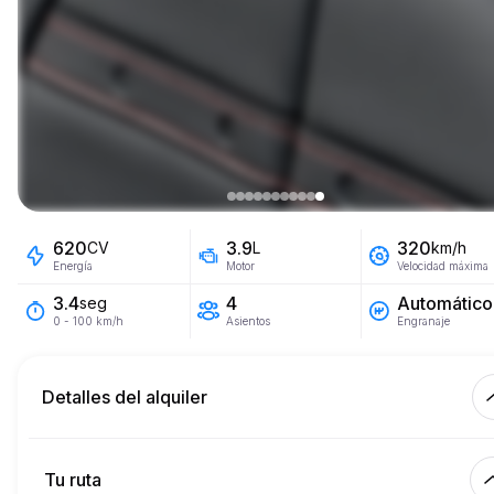
620
3.9
320
CV
L
km/h
Energía
Motor
Velocidad máxima
4
Automático
3.4
seg
Asientos
Engranaje
0 - 100 km/h
Detalles del alquiler
Km incluidos
450.
alquiler completo
Tu ruta