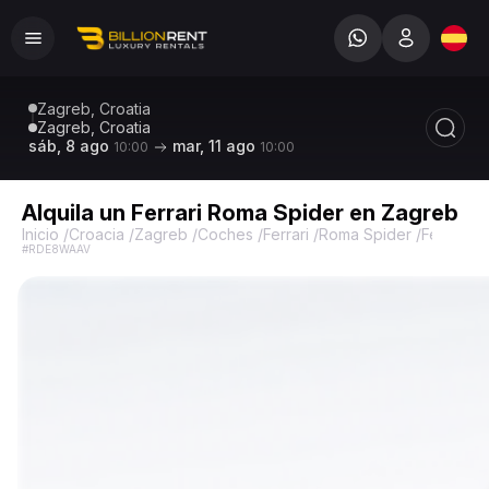
Zagreb, Croatia
Zagreb, Croatia
sáb, 8 ago
mar, 11 ago
10:00
10:00
Alquila un Ferrari Roma Spider en Zagreb
Inicio
/
Croacia
/
Zagreb
/
Coches
/
Ferrari
/
Roma Spider
/
Ferrari 
#RDE8WAAV