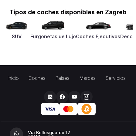
Tipos de coches disponibles en Zagreb
SUV
Furgonetas de Lujo
Coches Ejecutivos
Desca
Inicio
Coches
Países
Marcas
Servicios
Via Bellosguardo 12