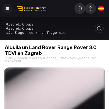
Zagreb, Croatia
Zagreb, Croatia
sáb, 8 ago
mar, 11 ago
10:00
10:00
Alquila un Land Rover Range Rover 3.0
TDVi en Zagreb
Inicio
/
Croacia
/
Zagreb
/
Coches
/
Land Rover
/
Range Rover Vogu
#Y6NWVP8N