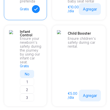
preferida
baby seat rental
€10.00
Agregar
Gratis
/día
Infant
Child Booster
Control
Ensure your
Ensure children's
newborn's
safety during car
safety during
rental.
the journey
by using our
infant car
seat.
Gratis
No
1
2
€5.00
Agregar
/día
3