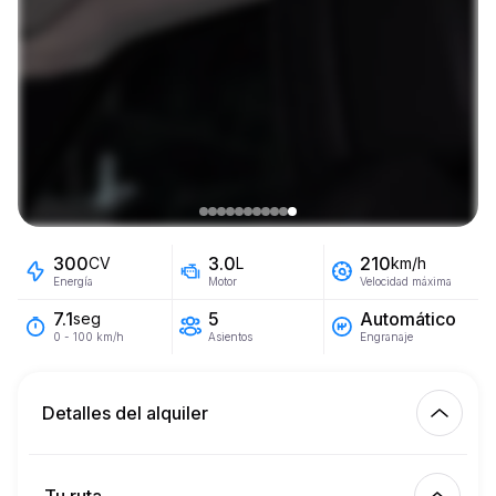
300
3.0
210
CV
L
km/h
Energía
Motor
Velocidad máxima
5
Automático
7.1
seg
Asientos
Engranaje
0 - 100 km/h
Detalles del alquiler
Km incluidos
450.00
alquiler completo