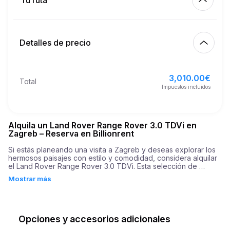
Tu ruta
Empezar
4.00
€
Precio por km extra
10:00
8 ago 2026
Detalles de precio
Terminar
21
Edad mínima
10:00
11 ago 2026
3,010.00
€
Precio básico de alquiler
3,010.00
€
Total
6,000.00
€
Depósito de seguridad
Impuestos incluidos
Alquila un Land Rover Range Rover 3.0 TDVi en
Zagreb – Reserva en Billionrent
Si estás planeando una visita a Zagreb y deseas explorar los 
hermosos paisajes con estilo y comodidad, considera alquilar 
el Land Rover Range Rover 3.0 TDVi. Esta selección de 
vehículos de alta calidad combina lujo con rendimiento, 
Mostrar más
ofreciendo una experiencia de conducción única. Con su 
motor de 3.0 litros, este SUV ofrece impresionantes 300 
caballos de fuerza, asegurando que tu viaje sea poderoso y 
emocionante. El coche presume de una notable tasa de 
aceleración de 0 a 60 mph en solo 7,1 segundos, lo que lo 
Opciones y accesorios adicionales
hace perfecto para navegar por los diversos terrenos de 