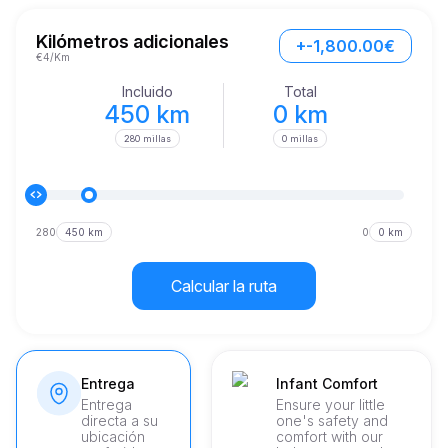
Zagreb.

Una de las características destacadas del Range Rover es su 
Kilómetros adicionales
+-1,800.00€
amplio interior, que proporciona un amplio espacio para 
€4/Km
pasajeros y equipaje por igual. Ya sea que estés explorando 
paisajes urbanos o adentrándote en áreas remotas, este 
Incluido
Total
vehículo asegura que cada pasajero disfrute de la máxima 
450 km
0 km
comodidad.
280 millas
0 millas
280
450 km
0
0 km
Calcular la ruta
Entrega
Infant Comfort
Entrega
Ensure your little
directa a su
one's safety and
ubicación
comfort with our