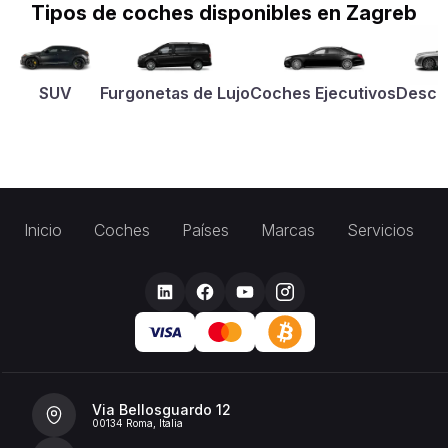
Tipos de coches disponibles en Zagreb
SUV
Furgonetas de Lujo
Coches Ejecutivos
Desca
Inicio
Coches
Países
Marcas
Servicios
Via Bellosguardo 12
00134 Roma, Italia