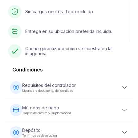
Sin cargos ocultos. Todo incluido.
Entrega en su ubicación preferida incluida.
Coche garantizado como se muestra en las
imágenes.
Condiciones
Requisitos del controlador
Licencia y documento de identidad
El conductor debe tener al menos 23 años y poseer una
licencia de conducir válida. También se requiere un
Métodos de pago
documento de identidad (pasaporte o ID nacional).
Tarjeta de crédito o Criptomoneda
Algunos vehículos pueden requerir que el conductor
haya tenido su licencia durante un mínimo de 2 años.
Los pagos por alquiler de vehículos se pueden realizar
con tarjeta de crédito o criptomoneda. Se requiere el
Depósito
pago completo en el momento de la reserva para
Términos de devolución