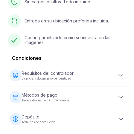
Sin cargos ocultos. Todo incluido.
Entrega en su ubicación preferida incluida.
Coche garantizado como se muestra en las
imágenes.
Condiciones
Requisitos del controlador
Licencia y documento de identidad
El conductor debe tener al menos 23 años y poseer una
licencia de conducir válida. También se requiere un
Métodos de pago
documento de identidad (pasaporte o ID nacional).
Tarjeta de crédito o Criptomoneda
Algunos vehículos pueden requerir que el conductor
haya tenido su licencia durante un mínimo de 2 años.
Los pagos por alquiler de vehículos se pueden realizar
con tarjeta de crédito o criptomoneda. Se requiere el
Depósito
pago completo en el momento de la reserva para
Términos de devolución
asegurar su reservación.
Se requerirá un depósito de seguridad reembolsable