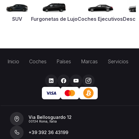
SUV
Furgonetas de Lujo
Coches Ejecutivos
Desca
Inicio
Coches
Países
Marcas
Servicios
Via Bellosguardo 12
00134 Roma, Italia
+39 392 36 43199