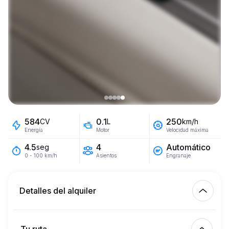
584
0.1
250
CV
L
km/h
Energía
Motor
Velocidad máxima
4
Automático
4.5
seg
Asientos
Engranaje
0 - 100 km/h
Detalles del alquiler
Km incluidos
450.00
alquiler completo