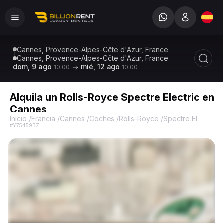
Cannes, Provence-Alpes-Côte d'Azur, France
Cannes, Provence-Alpes-Côte d'Azur, France
dom, 9 ago
mié, 12 ago
10:00
10:00
Alquila un Rolls-Royce Spectre Electric en
Cannes
Inicio
/
Francia
/
Cannes
/
Coches
/
Rolls-Royce
/
Spectre Electric
/
#Y75459BZ