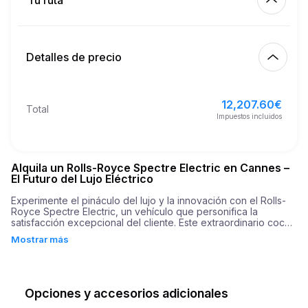
Tu ruta
Empezar
15.00
€
Precio por km extra
10:00
9 ago 2026
Detalles de precio
Terminar
21
Edad mínima
10:00
12 ago 2026
12,207.60
€
Precio básico de alquiler
12,207.60
€
Total
20,000.00
€
Depósito de seguridad
Impuestos incluidos
Alquila un Rolls-Royce Spectre Electric en Cannes –
El Futuro del Lujo Eléctrico
Experimente el pináculo del lujo y la innovación con el Rolls-
Royce Spectre Electric, un vehículo que personifica la 
satisfacción excepcional del cliente. Este extraordinario coche 
integra de forma perfecta la tecnología de vanguardia y el 
Mostrar más
diseño, diseñado para aquellos que aprecian la verdadera 
elegancia y poder. Con 584 caballos de fuerza y un tiempo de 
aceleración de solo 4,5 segundos de 0 a 60 mph, el Spectre 
Electric ofrece una experiencia de conducción emocionante 
que combina velocidad y eficiencia.

Opciones y accesorios adicionales