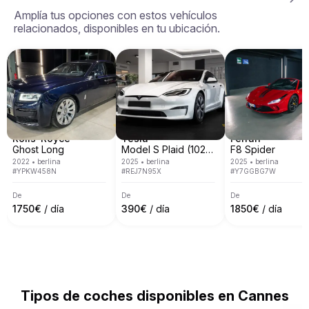
trabajamos. Actualmente operamos en 7 países 
Amplía tus opciones con estos vehículos
europeos, incluyendo Italia, España, Francia, Suiza, 
relacionados, disponibles en tu ubicación.
Alemania, Austria y Mónaco.

Cubrimos la mayoría de las principales ciudades 
europeas como Roma, Milán, Niza, Cannes, Saint 
Tropez, Verona, Munich, Venecia, Monte Carlo, 
Barcelona y muchas otras.
Rolls-Royce
Tesla
Ferrari
Ghost Long
Model S Plaid (1020 hp)
F8 Spider
2022
•
berlina
2025
•
berlina
2025
•
berlina
#
YPKW458N
#
REJ7N95X
#
Y7GGBG7W
De
De
De
1750
€
/ día
390
€
/ día
1850
€
/ día
Tipos de coches disponibles en Cannes