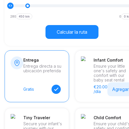
280
450 km
0
0 
Calcular la ruta
Entrega
Infant Comfort
Entrega directa a su
Ensure your little
ubicación preferida
one's safety and
comfort with our
baby seat rental
€20.00
Agregar
Gratis
/día
Tiny Traveler
Child Comfort
Secure your infant's
Ensure your child'
journey with our
safety and comfor