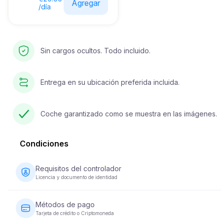
Agregar
/día
Sin cargos ocultos. Todo incluido.
Entrega en su ubicación preferida incluida.
Coche garantizado como se muestra en las imágenes.
Condiciones
Requisitos del controlador
Licencia y documento de identidad
El conductor debe tener al menos 23 años y poseer una licenc
de conducir válida. También se requiere un documento de
Métodos de pago
identidad (pasaporte o ID nacional). Algunos vehículos puede
Tarjeta de crédito o Criptomoneda
requerir que el conductor haya tenido su licencia durante un