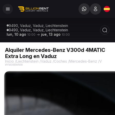
9490, Vaduz, Vaduz, Liechtenstein
9490, Vaduz, Vaduz, Liechtenstein
lun, 10 ago
jue, 13 ago
10:00
10:00
Alquiler Mercedes-Benz V300d 4MATIC
Extra Long en Vaduz
Inicio
/
Liechtenstein
/
Vaduz
/
Coches
/
Mercedes-Benz
/
V300d 4M
#YM38BMNW