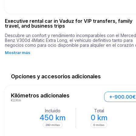
Executive rental car in Vaduz for VIP transfers, family
travel, and business trips
Descubre un confort y rendimiento incomparables con el Merce
Benz V300d 4Matic Extra Long, el vehículo definitivo tanto para 
negocios como para ocio disponible para alquiler en el corazón 
Vaduz. Con una potencia robusta de 239 caballos de fuerza, este
Mostrar más
notable vehículo garantiza un viaje suave pero emocionante, 
alcanzando de 0 a 60 mph en solo 8.5 segundos. Esta combinaci
de velocidad y eficiencia lo convierte en una elección ideal tanto 
estás navegando por bulliciosas calles de la ciudad como explor
rutas escénicas.

Opciones y accesorios adicionales
El V300d 4Matic Extra Long se enorgullece de más que solo pode
un paradigma de lujo y diseño práctico. Con un interior espacioso
diseñado para acomodar tanto a pasajeros como equipaje de ma
Kilómetros adicionales
+-900.00€
cómoda, este vehículo es perfecto para una variedad de 
€2/Km
necesidades, ya sea un viaje familiar, un recorrido de negocios o
simplemente disfrutar de la vibrante vida de Vaduz.
Incluido
Total
450 km
0 km
280 millas
0 millas