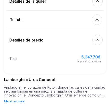
Detalles del alquiler
Km incluidos
450.00
alquiler completo
Tu ruta
Empezar
6.00
€
Precio por km extra
10:00
9 ago 2026
Detalles de precio
Terminar
21
Edad mínima
10:00
12 ago 2026
5,347.70
€
Precio básico de alquiler
5,347.70
€
Total
10,000.00
€
Depósito de seguridad
Impuestos incluidos
Lamborghini Urus Concept
Anidado en el corazón de Kotor, donde las calles de la ciudad 
se transforman en una mezcla animada de cultura e 
innovación, el Concepto Lamborghini Urus emerge como un 
epítome de excelencia automotriz. Con una notable 
Mostrar más
combinación de un diseño sorprendente y tecnología de 
vanguardia, este súper SUV está diseñado para elevar tu 