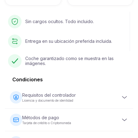
Sin cargos ocultos. Todo incluido.
Entrega en su ubicación preferida incluida.
Coche garantizado como se muestra en las
imágenes.
Condiciones
Requisitos del controlador
Licencia y documento de identidad
El conductor debe tener al menos 23 años y poseer una
licencia de conducir válida. También se requiere un
Métodos de pago
documento de identidad (pasaporte o ID nacional).
Tarjeta de crédito o Criptomoneda
Algunos vehículos pueden requerir que el conductor
haya tenido su licencia durante un mínimo de 2 años.
Los pagos por alquiler de vehículos se pueden realizar