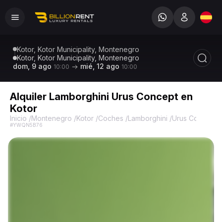
Kotor, Kotor Municipality, Montenegro
Kotor, Kotor Municipality, Montenegro
dom, 9 ago
mié, 12 ago
10:00
10:00
Alquiler Lamborghini Urus Concept en
Kotor
Inicio
/
Montenegro
/
Kotor
/
Coches
/
Lamborghini
/
Urus Concept
/
#YWQN5B76