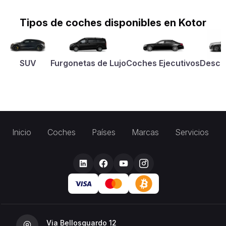
Tipos de coches disponibles en Kotor
SUV
Furgonetas de Lujo
Coches Ejecutivos
Desca
Inicio
Coches
Países
Marcas
Servicios
Via Bellosguardo 12