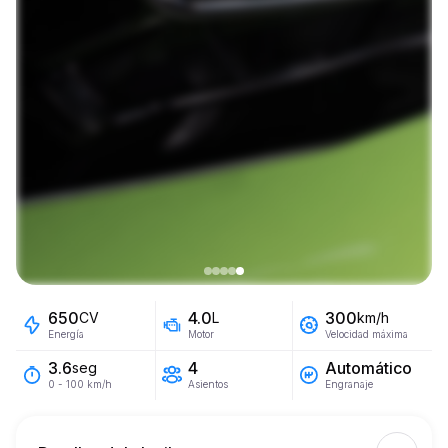
650
4.0
300
CV
L
km/h
Energía
Motor
Velocidad máxima
4
Automático
3.6
seg
Asientos
Engranaje
0 - 100 km/h