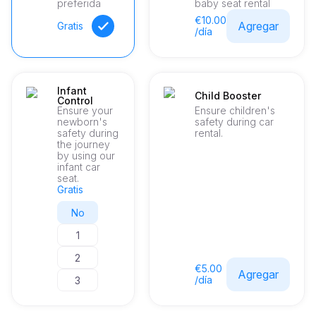
preferida
baby seat rental
€10.00
Agregar
Gratis
/día
Infant
Child Booster
Control
Ensure your
Ensure children's
newborn's
safety during car
safety during
rental.
the journey
by using our
infant car
seat.
Gratis
No
1
2
€5.00
Agregar
/día
3