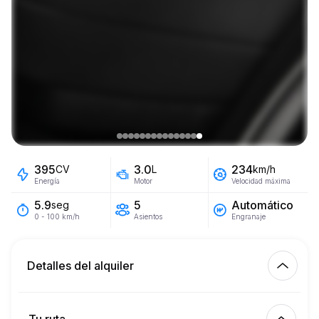
395
3.0
234
CV
L
km/h
Energía
Motor
Velocidad máxima
5
Automático
5.9
seg
Asientos
Engranaje
0 - 100 km/h
Detalles del alquiler
Km incluidos
450.00
alquiler completo