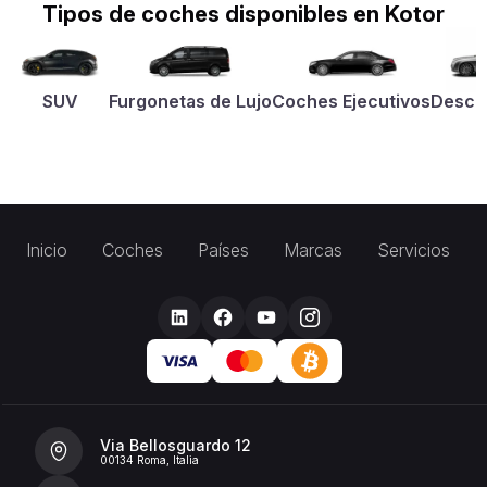
Tipos de coches disponibles en Kotor
SUV
Furgonetas de Lujo
Coches Ejecutivos
Desca
Inicio
Coches
Países
Marcas
Servicios
Via Bellosguardo 12
00134 Roma, Italia