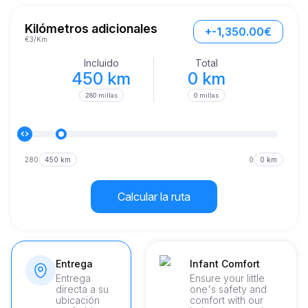
tiempo que ofrece un viaje suave.

Para un aventurero que explora la rica variedad de 
Kilómetros adicionales
+-1,350.00€
atracciones culturales en Kotor, el Range Rover Sport 
€3/Km
garantiza un viaje sin contratiempos. Con una aceleración de 
solo 5,9 segundos de 0 a 60 millas por hora, está claro que 
Incluido
Total
este vehículo no hace concesiones en velocidad.
450 km
0 km
280 millas
0 millas
280
450 km
0
0 km
Calcular la ruta
Entrega
Infant Comfort
Entrega
Ensure your little
directa a su
one's safety and
ubicación
comfort with our