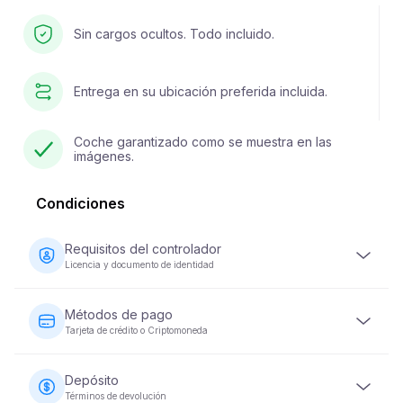
Sin cargos ocultos. Todo incluido.
Entrega en su ubicación preferida incluida.
Coche garantizado como se muestra en las
imágenes.
Condiciones
Requisitos del controlador
Licencia y documento de identidad
El conductor debe tener al menos 23 años y poseer una
licencia de conducir válida. También se requiere un
Métodos de pago
documento de identidad (pasaporte o ID nacional).
Tarjeta de crédito o Criptomoneda
Algunos vehículos pueden requerir que el conductor
haya tenido su licencia durante un mínimo de 2 años.
Los pagos por alquiler de vehículos se pueden realizar
con tarjeta de crédito o criptomoneda. Se requiere el
Depósito
pago completo en el momento de la reserva para
Términos de devolución