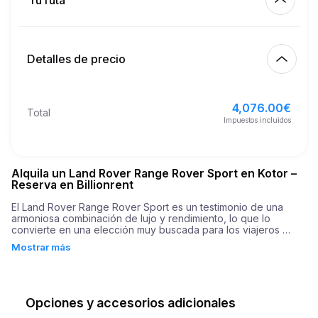
Tu ruta
Empezar
3.00
€
Precio por km extra
10:00
10 ago 2026
Detalles de precio
Terminar
21
Edad mínima
10:00
13 ago 2026
4,076.00
€
Precio básico de alquiler
4,076.00
€
Total
5,000.00
€
Depósito de seguridad
Impuestos incluidos
Alquila un Land Rover Range Rover Sport en Kotor –
Reserva en Billionrent
El Land Rover Range Rover Sport es un testimonio de una 
armoniosa combinación de lujo y rendimiento, lo que lo 
convierte en una elección muy buscada para los viajeros 
exigentes en Kotor. Este SUV de alto rendimiento no es solo 
Mostrar más
un vehículo cualquiera; combina una resistencia excepcional 
con un estilo incomparable, ofreciendo una experiencia de 
conducción exquisita que satisface a aquellos que buscan 
tanto lujo como comodidad. En cuanto a potencia, su motor de 
395 caballos de fuerza garantiza que esta robusta máquina 
Opciones y accesorios adicionales
pueda enfrentarse a cualquier carretera con facilidad, al 