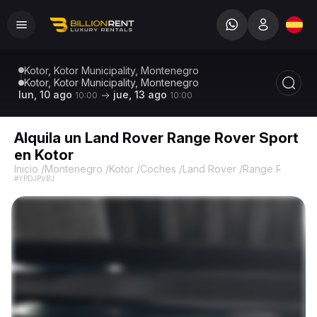
Kotor, Kotor Municipality, Montenegro
Kotor, Kotor Municipality, Montenegro
lun, 10 ago
jue, 13 ago
10:00
10:00
Alquila un Land Rover Range Rover Sport
en Kotor
Inicio
/
Montenegro
/
Kotor
/
Coches
/
Land Rover
/
Range Rover Sp
#YPDJPVBJ