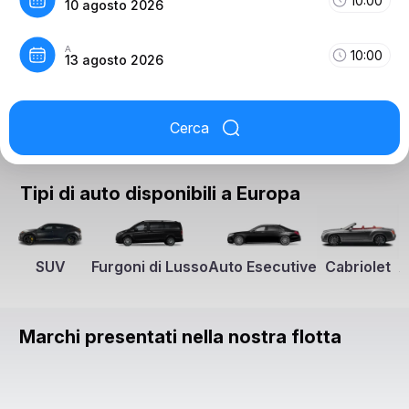
10:00
10 agosto 2026
A
10:00
13 agosto 2026
Cerca
Tipi di auto disponibili a Europa
SUV
Furgoni di Lusso
Auto Esecutive
Cabriolet
A
Marchi presentati nella nostra flotta