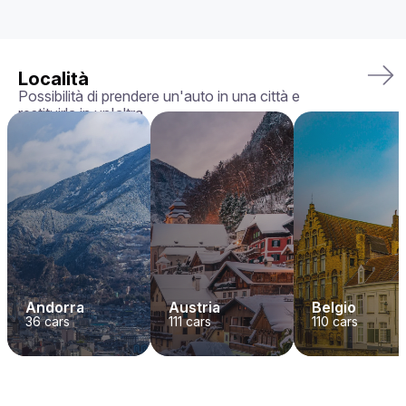
Località
Possibilità di prendere un'auto in una città e
restituirla in un'altra
Andorra
Austria
Belgio
36
cars
111
cars
110
cars