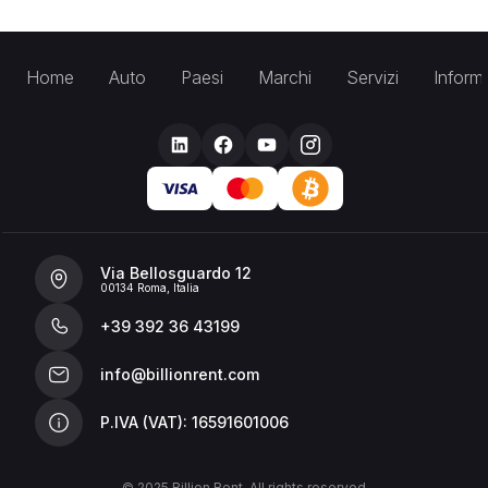
Home
Auto
Paesi
Marchi
Servizi
Inform
Via Bellosguardo 12
00134 Roma, Italia
+39 392 36 43199
info@billionrent.com
P.IVA (VAT): 16591601006
© 2025 Billion Rent. All rights reserved.