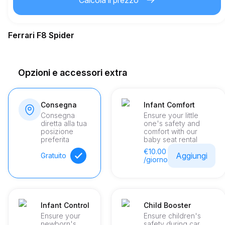
Calcola il prezzo
6.00
€
Prezzo per km extra
Ferrari F8 Spider
21
Età minima
Opzioni e accessori extra
12,000.00
€
Deposito di sicurezza
Consegna
Infant Comfort
Consegna
Ensure your little
diretta alla tua
one's safety and
posizione
comfort with our
preferita
baby seat rental
€10.00
Aggiungi
Gratuito
/giorno
Infant Control
Child Booster
Ensure your
Ensure children's
newborn's
safety during car