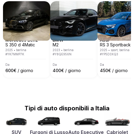
Tropez, Verona, Monaco, Venezia, Monte Carlo, 
Barcellona e molte altre.
Mercedes Benz
BMW
Audi
S 350 d 4Matic
M2
RS 3 Sportback
2025
•
berlina
2023
•
berlina
2025
•
sport, berlina
#
YK7MMP7K
#
Y8QE956N
#
YP5D3XQ3
Da
Da
Da
600
€
/ giorno
400
€
/ giorno
450
€
/ giorno
Tipi di auto disponibili a Italia
SUV
Furgoni di Lusso
Auto Esecutive
Cabriolet
A