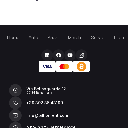
Home
Auto
Paesi
Marchi
Servizi
Inform
Via Bellosguardo 12
00134 Roma, Italia
+39 392 36 43199
info@billionrent.com
P.IVA (VAT): 16591601006