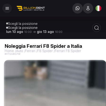
Scegli la posizione
Scegli la posizione
lun 10 ago
gio 13 ago
10:00
10:00
Noleggia Ferrari F8 Spider a Italia
Home
/
Auto
/
Ferrari
/
F8 Spider
/
Ferrari F8 Spider
#Y7GGBG7W