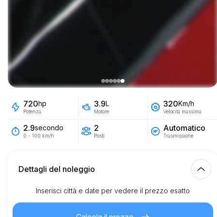
720
3.9
320
hp
L
Km/h
Potenza
Motore
Velocità massima
2
Automatico
2.9
secondo
Posti
Trasmissione
0 - 100 km/h
Dettagli del noleggio
Inserisci città e date per vedere il prezzo esatto
Km inclusi
150.00
intero affitto