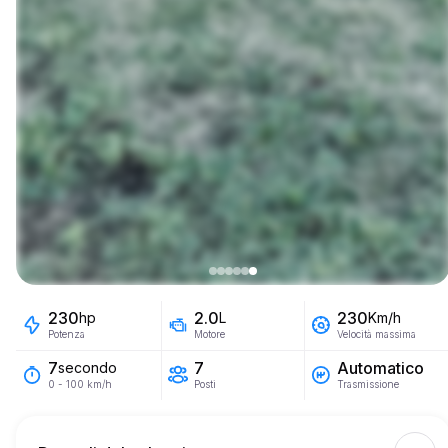
230
2.0
230
hp
L
Km/h
Potenza
Motore
Velocità massima
7
Automatico
7
secondo
Posti
Trasmissione
0 - 100 km/h