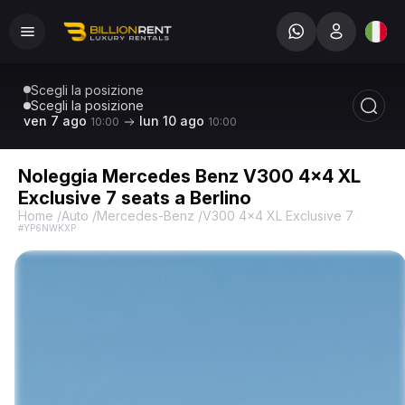
Scegli la posizione
Scegli la posizione
ven 7 ago
lun 10 ago
10:00
10:00
Noleggia Mercedes Benz V300 4x4 XL
Exclusive 7 seats a Berlino
Home
/
Auto
/
Mercedes-Benz
/
V300 4x4 XL Exclusive 7 Seats
/
#YP6NWKXP