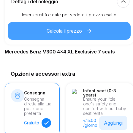
Dettagli del noleggio
Inserisci città e date per vedere il prezzo esatto
Km inclusi
150.00
intero affitto
Calcola il prezzo
2.00
€
Prezzo per km extra
Mercedes Benz V300 4x4 XL Exclusive 7 seats
21
Età minima
Opzioni e accessori extra
2,000.00
€
Deposito di sicurezza
Infant seat (0-3
Consegna
years)
Consegna
Ensure your little
diretta alla tua
one's safety and
posizione
comfort with our baby
preferita
seat rental
€15.00
Aggiungi
Gratuito
/giorno