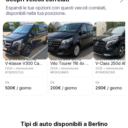
sempre ciò per cui hanno pagato.
operiamo in 7 paesi europei tra cui Italia, Spagna, 
Espandi le tue opzioni con questi veicoli correlati,
Francia, Svizzera, Germania, Austria e Monaco.

disponibili nella tua posizione.
Copriamo la maggior parte delle principali città 
europee come Roma, Milano, Nizza, Cannes, Saint 
Tropez, Verona, Monaco, Venezia, Monte Carlo, 
Barcellona e molte altre.
Mercedes Benz
Mercedes Benz
Mercedes Benz
V-klasse V300 Capitan
Vito Tourer 116 4x Pro Extra Long leader Seats
2024
•
monovolume
2026
•
monovolume
2025
•
monovolume
#
YM3D5ZGG
#
R3KQVAWG
#
YKMDNZW6
Da
Da
Da
500
€
/ giorno
200
€
/ giorno
290
€
/ giorno
Tipi di auto disponibili a Berlino