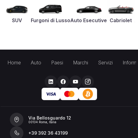
SUV
Furgoni di Lusso
Auto Esecutive
Cabriolet
A
Home
Auto
Paesi
Marchi
Servizi
Inform
Via Bellosguardo 12
00134 Roma, Italia
+39 392 36 43199