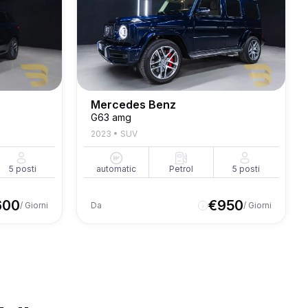
Mercedes Benz
G63 amg
2023
•
SUV
5
posti
automatic
Petrol
5
posti
600
€
950
/ Giorni
Da
/ Giorni