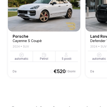
Porsche
Land Ro
Cayenne S Coupè
Defender 
2024
•
SUV
2024
•
SUV
automatic
Petrol
5
posti
automatic
€
520
Da
/ Giorni
Da