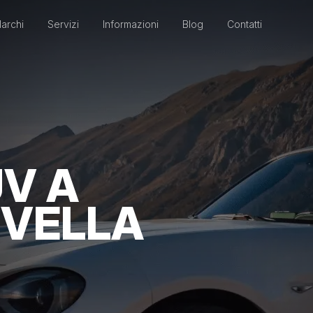
archi
Servizi
Informazioni
Blog
Contatti
V A
 VELLA