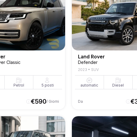
ver
Land Rover
er Classic
Defender
2023
•
SUV
Petrol
5
posti
automatic
Diesel
€
590
€
/ Giorni
Da