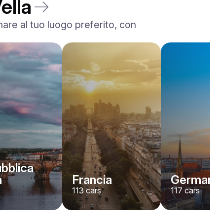
ella
are al tuo luogo preferito, con
bblica
a
Francia
Germani
113
cars
117
cars