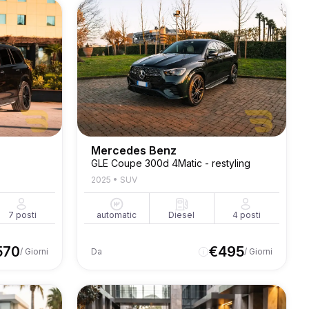
Mercedes Benz
GLE Coupe 300d 4Matic - restyling
2025
•
SUV
7
posti
automatic
Diesel
4
posti
570
€
495
/ Giorni
Da
/ Giorni