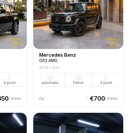
Mercedes Benz
G63 AMG
2024
•
SUV
5
posti
automatic
Petrol
5
posti
350
€
700
/ Giorni
Da
/ Giorni