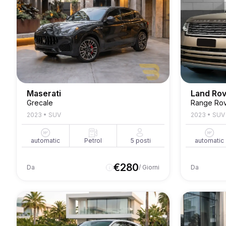
Maserati
Land Ro
Grecale
Range Rov
2023
•
SUV
2023
•
SUV
automatic
Petrol
5
posti
automatic
€
280
Da
/ Giorni
Da