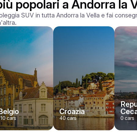
più popolari a Andorra la V
leggia SUV in tutta Andorra la Vella e fai consegn
'altra.
Repu
Belgio
Croazia
Cec
110
cars
40
cars
0
cars