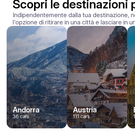
Scopri le destinazioni 
Indipendentemente dalla tua destinazione, no
l'opzione di ritirare in una città e lasciare in un
Andorra
Austria
36
cars
111
cars