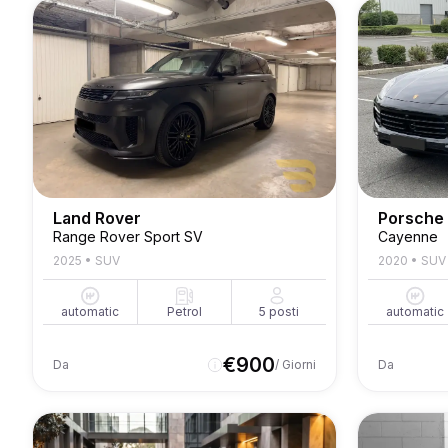
Land Rover
Porsche
Range Rover Sport SV
Cayenne
2025
•
SUV
2020
•
SUV
automatic
Petrol
5
posti
automatic
€
900
Da
/ Giorni
Da