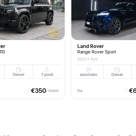
ver
Land Rover
110
Range Rover Sport
2023
•
SUV
Diesel
7
posti
automatic
Diesel
€
350
€
/ Giorni
Da