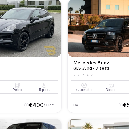
Mercedes Benz
GLS 350d - 7 seats
2025
•
SUV
Petrol
5
posti
automatic
Diesel
€
400
€
/ Giorni
Da