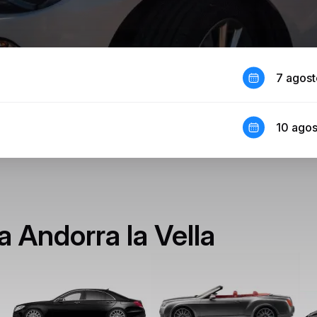
7 agos
10 ago
 a Andorra la Vella