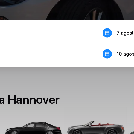
7 agos
10 ago
i a Hannover