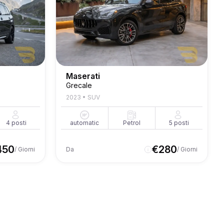
Maserati
Grecale
2023
•
SUV
4
posti
automatic
Petrol
5
posti
450
€
280
/ Giorni
Da
/ Giorni