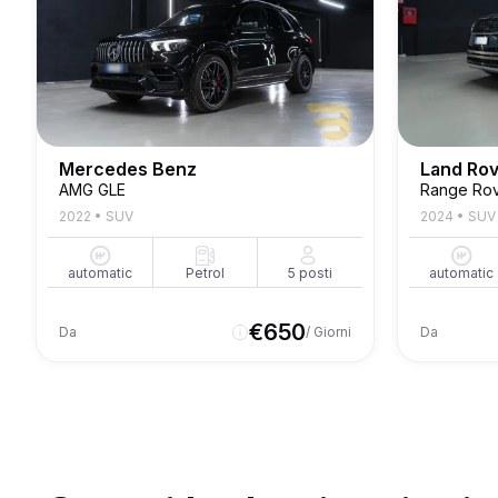
Mercedes Benz
Land Ro
AMG GLE
2022
•
SUV
2024
•
SUV
automatic
Petrol
5
posti
automatic
€
650
Da
/ Giorni
Da