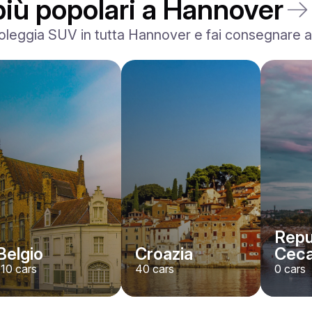
 più popolari a Hannover
leggia SUV in tutta Hannover e fai consegnare al 
Repu
Belgio
Croazia
Cec
110
cars
40
cars
0
cars