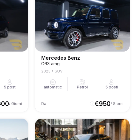
Mercedes Benz
G63 amg
2023
•
SUV
5
posti
automatic
Petrol
5
posti
600
€
950
/ Giorni
Da
/ Giorni