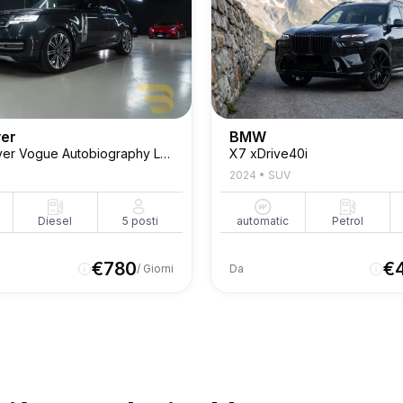
ver
BMW
Range Rover Vogue Autobiography Long P530
X7 xDrive40i
2024
•
SUV
Diesel
5
posti
automatic
Petrol
€
780
€
/ Giorni
Da