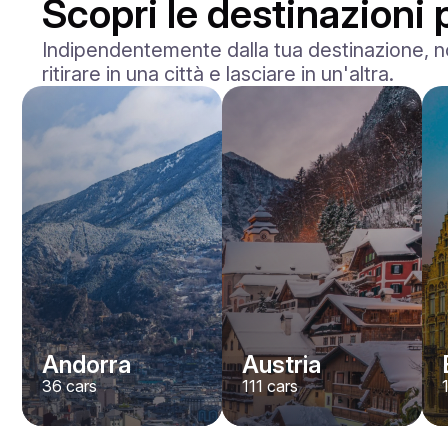
Scopri le destinazioni
Indipendentemente dalla tua destinazione, no
ritirare in una città e lasciare in un'altra.
Andorra
Austria
36
cars
111
cars