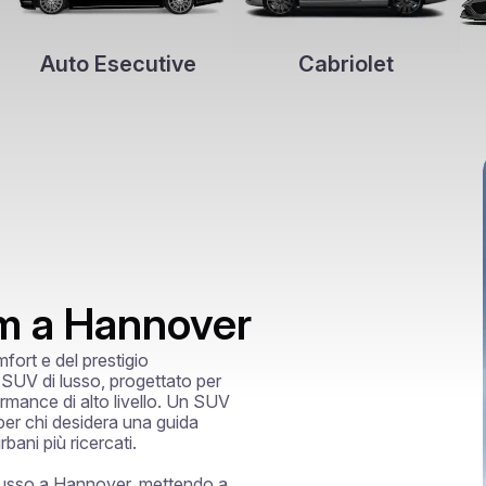
Auto Esecutive
Cabriolet
m a Hannover
ort e del prestigio

SUV di lusso, progettato per 
ormance di alto livello. Un SUV 
er chi desidera una guida 
bani più ricercati.

i lusso a Hannover, mettendo a 