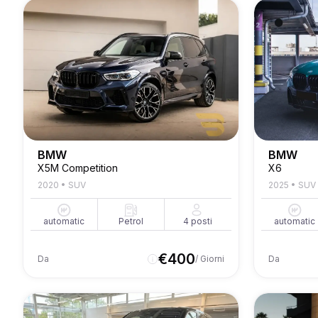
BMW
BMW
X5M Competition
X6
2020
•
SUV
2025
•
SUV
automatic
Petrol
4
posti
automatic
€
400
Da
/ Giorni
Da