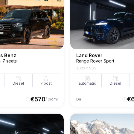
s Benz
Land Rover
 7 seats
Range Rover Sport
2023
•
SUV
Diesel
7
posti
automatic
Diesel
€
570
€
/ Giorni
Da