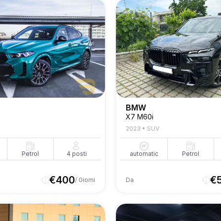
BMW
X7 M60i
2023
•
SUV
Petrol
4
posti
automatic
Petrol
€
400
€
/ Giorni
Da