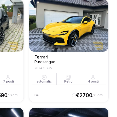
Ferrari
Purosangue
2024
•
SUV
7
posti
automatic
Petrol
4
posti
590
€
2700
/ Giorni
Da
/ Giorni