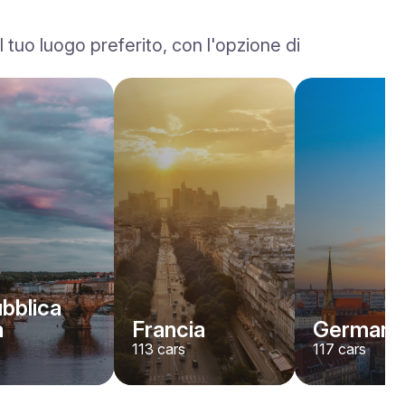
tuo luogo preferito, con l'opzione di
bblica
a
Francia
Germani
113
cars
117
cars