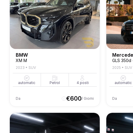
BMW
Mercede
XM M
GLS 350d -
2023
•
SUV
2025
•
SUV
automatic
Petrol
4
posti
automatic
€
600
Da
/ Giorni
Da