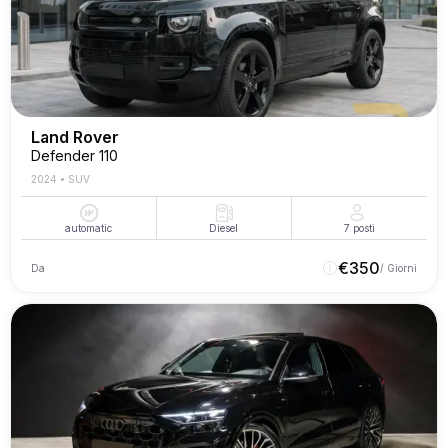
Land Rover
Defender 110
2024
•
SUV
automatic
Diesel
7
posti
€
350
Da
/ Giorni