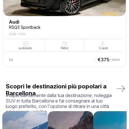
Audi
RSQ3 Sportback
2025
•
SUV
automatic
Petrol
5
posti
€
375
Da
/ Giorni
Scopri le destinazioni più popolari a
Barcellona
Indipendentemente dalla tua destinazione, noleggia
SUV in tutta Barcellona e fai consegnare al tuo
luogo preferito, con l'opzione di ritirare in una città
e lasciare in un'altra.