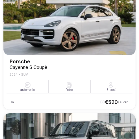
Porsche
Cayenne S Coupè
2024
•
SUV
automatic
Petrol
5
posti
€
520
Da
/ Giorni