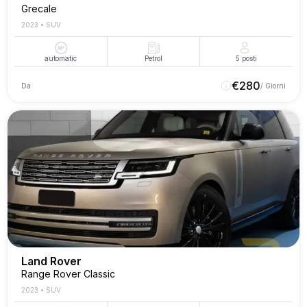
Grecale
2023
•
SUV
automatic
Petrol
5
posti
€
280
Da
/ Giorni
Land Rover
Range Rover Classic
2023
•
SUV