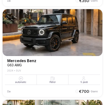
€
350
Da
/ Giorni
Mercedes Benz
G63 AMG
2024
•
SUV
automatic
Petrol
5
posti
€
700
Da
/ Giorni