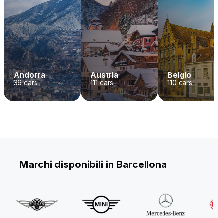
Andorra
Austria
Belgio
36
cars
111
cars
110
cars
Marchi disponibili in Barcellona