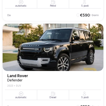
automatic
Petrol
5
posti
€
590
Da
/ Giorni
Land Rover
Defender
2023
•
SUV
automatic
Diesel
5
posti