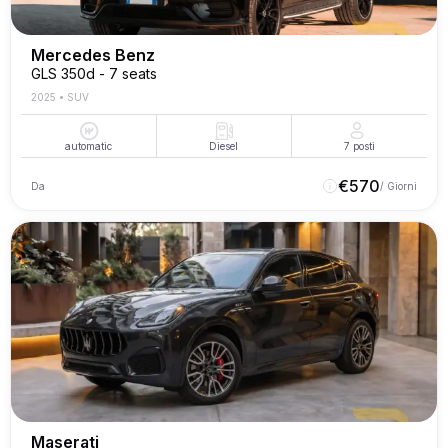
Mercedes Benz
GLS 350d - 7 seats
2025
•
SUV
automatic
Diesel
7
posti
€
570
Da
/ Giorni
Maserati