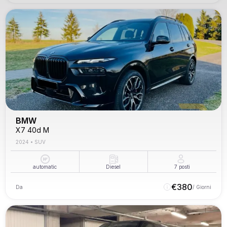
BMW
X7 40d M
2024
•
SUV
automatic
Diesel
7
posti
€
380
Da
/ Giorni