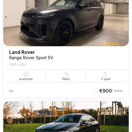
Land Rover
Range Rover Sport SV
2025
•
SUV
automatic
Petrol
5
posti
€
900
Da
/ Giorni