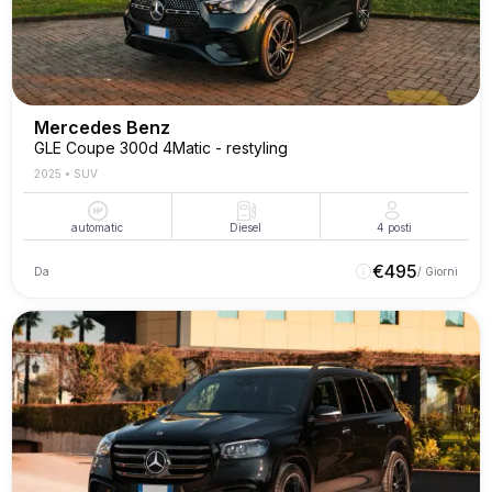
Mercedes Benz
GLE Coupe 300d 4Matic - restyling
2025
•
SUV
automatic
Diesel
4
posti
€
495
Da
/ Giorni