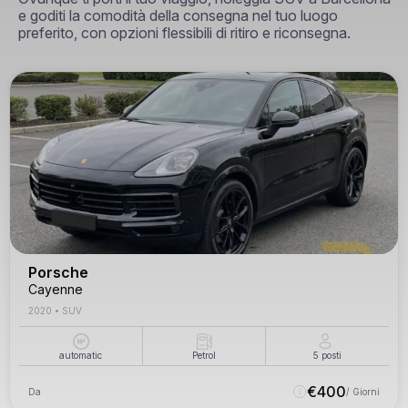
e goditi la comodità della consegna nel tuo luogo
preferito, con opzioni flessibili di ritiro e riconsegna.
Porsche
Cayenne
2020
•
SUV
automatic
Petrol
5
posti
€
400
Da
/ Giorni