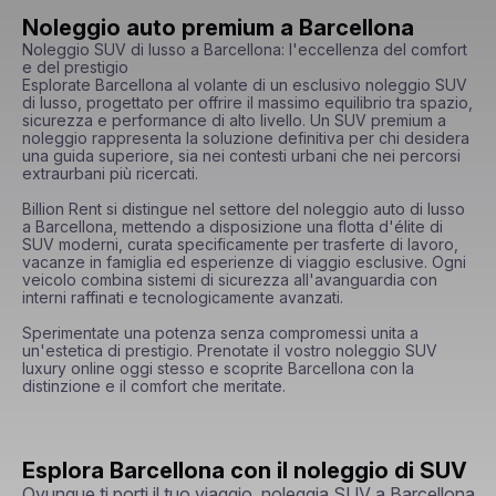
Noleggio auto premium a Barcellona
Noleggio SUV di lusso a Barcellona: l'eccellenza del comfort 
e del prestigio

Esplorate Barcellona al volante di un esclusivo noleggio SUV 
di lusso, progettato per offrire il massimo equilibrio tra spazio, 
sicurezza e performance di alto livello. Un SUV premium a 
noleggio rappresenta la soluzione definitiva per chi desidera 
una guida superiore, sia nei contesti urbani che nei percorsi 
extraurbani più ricercati.

Billion Rent si distingue nel settore del noleggio auto di lusso 
a Barcellona, mettendo a disposizione una flotta d'élite di 
SUV moderni, curata specificamente per trasferte di lavoro, 
vacanze in famiglia ed esperienze di viaggio esclusive. Ogni 
veicolo combina sistemi di sicurezza all'avanguardia con 
interni raffinati e tecnologicamente avanzati.

Sperimentate una potenza senza compromessi unita a 
un'estetica di prestigio. Prenotate il vostro noleggio SUV 
luxury online oggi stesso e scoprite Barcellona con la 
distinzione e il comfort che meritate.
Esplora Barcellona con il noleggio di SUV
Ovunque ti porti il tuo viaggio, noleggia SUV a Barcellona