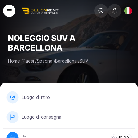
NOLEGGIO SUV A
BARCELLONA
Home
/
Paesi
/
Spagna
/
Barcellona
/
SUV
Luogo di ritiro
Luogo di consegna
Da