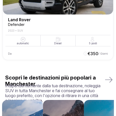
Land Rover
Defender
2023
•
SUV
automatic
Diesel
5
posti
€
350
Da
/ Giorni
Scopri le destinazioni più popolari a
Manchester
Indipendentemente dalla tua destinazione, noleggia
SUV in tutta Manchester e fai consegnare al tuo
luogo preferito, con l'opzione di ritirare in una città
e lasciare in un'altra.