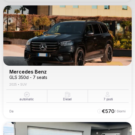
Mercedes Benz
GLS 350d - 7 seats
2025
•
SUV
automatic
Diesel
7
posti
€
570
Da
/ Giorni