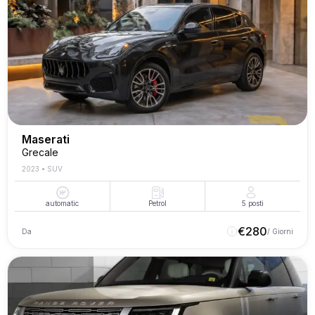
Maserati
Grecale
2023
•
SUV
automatic
Petrol
5
posti
€
280
Da
/ Giorni