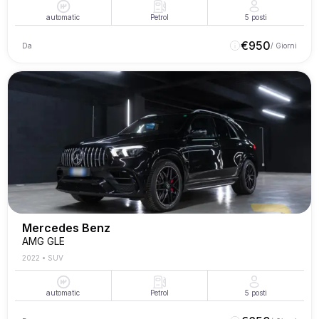
automatic
Petrol
5
posti
€
950
Da
/ Giorni
Mercedes Benz
AMG GLE
2022
•
SUV
automatic
Petrol
5
posti