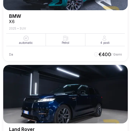
BMW
X6
2025
•
SUV
automatic
Petrol
4
posti
€
400
Da
/ Giorni
Land Rover