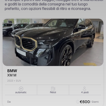
e goditi la comodità della consegna nel tuo luogo
preferito, con opzioni flessibili di ritiro e riconsegna.
BMW
XM M
2023
•
SUV
automatic
Petrol
4
posti
€
600
Da
/ Giorni