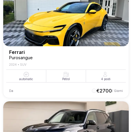
Ferrari
Purosangue
2024
•
SUV
automatic
Petrol
4
posti
€
2700
Da
/ Giorni