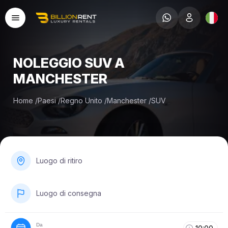
NOLEGGIO SUV A
MANCHESTER
Home
/
Paesi
/
Regno Unito
/
Manchester
/
SUV
Luogo di ritiro
Luogo di consegna
Da