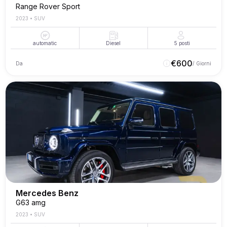
Range Rover Sport
2023
•
SUV
automatic
Diesel
5
posti
€
600
Da
/ Giorni
Mercedes Benz
G63 amg
2023
•
SUV