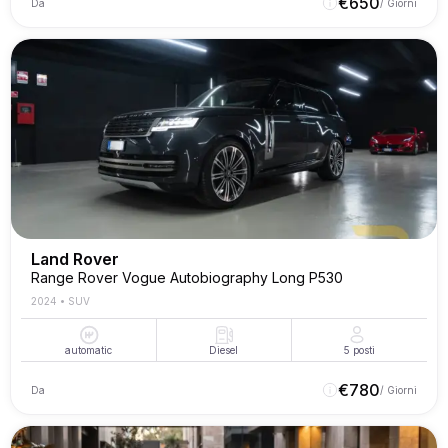
€
650
Da
/ Giorni
Land Rover
Range Rover Vogue Autobiography Long P530
2024
•
SUV
automatic
Diesel
5
posti
€
780
Da
/ Giorni