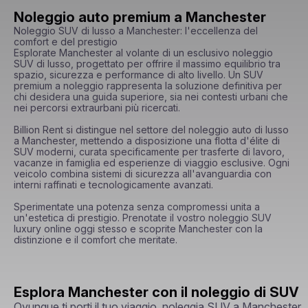
Noleggio auto premium a Manchester
Noleggio SUV di lusso a Manchester: l'eccellenza del 
comfort e del prestigio

Esplorate Manchester al volante di un esclusivo noleggio 
SUV di lusso, progettato per offrire il massimo equilibrio tra 
spazio, sicurezza e performance di alto livello. Un SUV 
premium a noleggio rappresenta la soluzione definitiva per 
chi desidera una guida superiore, sia nei contesti urbani che 
nei percorsi extraurbani più ricercati.

Billion Rent si distingue nel settore del noleggio auto di lusso 
a Manchester, mettendo a disposizione una flotta d'élite di 
SUV moderni, curata specificamente per trasferte di lavoro, 
vacanze in famiglia ed esperienze di viaggio esclusive. Ogni 
veicolo combina sistemi di sicurezza all'avanguardia con 
interni raffinati e tecnologicamente avanzati.

Sperimentate una potenza senza compromessi unita a 
un'estetica di prestigio. Prenotate il vostro noleggio SUV 
luxury online oggi stesso e scoprite Manchester con la 
distinzione e il comfort che meritate.
Esplora Manchester con il noleggio di SUV
Ovunque ti porti il tuo viaggio, noleggia SUV a Manchester