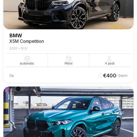
BMW
X5M Competition
2020
•
SUV
automatic
Petrol
4
posti
€
400
Da
/ Giorni