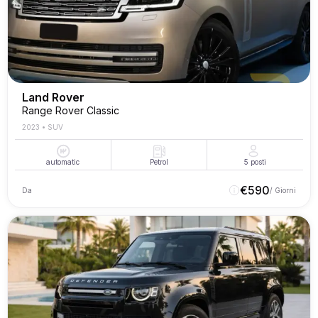
Land Rover
Range Rover Classic
2023
•
SUV
automatic
Petrol
5
posti
€
590
Da
/ Giorni