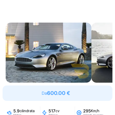
600.00 €
Da
5.9
517
295
cilindrata
cv
Km/h