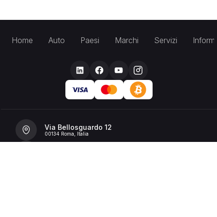
Home
Auto
Paesi
Marchi
Servizi
Inform
Via Bellosguardo 12
00134 Roma, Italia
+39 392 36 43199
info@billionrent.com
P.IVA (VAT): 16591601006