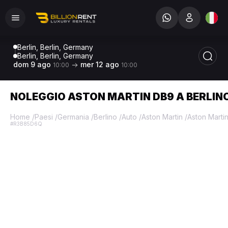
Berlin, Berlin, Germany
Berlin, Berlin, Germany
dom 9 ago
mer 12 ago
10:00
10:00
NOLEGGIO ASTON MARTIN DB9 A BERLIN
Home
/
Paesi
/
Germania
/
Berlino
/
Auto
/
Aston Martin
/
Aston Marti
#R3B85D6Q