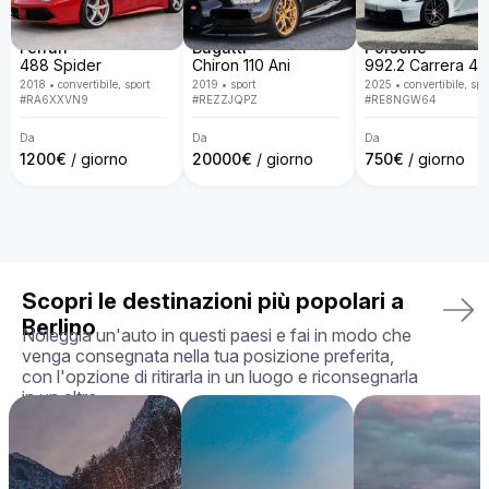
DB9?

Da Billion Rent, siamo specializzati nel noleggio di auto di 
lusso con una flotta disponibile in tutta Europa. Con un 
Ferrari
Bugatti
Porsche
servizio personalizzato, consegna porta a porta, politiche 
488 Spider
Chiron 110 Ani
trasparenti e la garanzia di ricevere l'auto esattamente come 
2018
•
convertibile, sport
2019
•
sport
2025
•
convertibile, spo
la hai scelta, in perfette condizioni, rendiamo la tua 
#
RA6XXVN9
#
REZZJQPZ
#
RE8NGW64
esperienza di noleggio semplice, piacevole e su misura per 
le tue esigenze.

Da
Da
Da
1200
€
/ giorno
20000
€
/ giorno
750
€
/ giorno
La tua auto perfetta ti aspetta — prenota oggi la tua Aston 
Martin DB9!
Scopri le destinazioni più popolari a
Berlino
Noleggia un'auto in questi paesi e fai in modo che
venga consegnata nella tua posizione preferita,
con l'opzione di ritirarla in un luogo e riconsegnarla
in un altro.