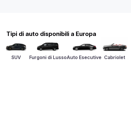
Tipi di auto disponibili a Europa
SUV
Furgoni di Lusso
Auto Esecutive
Cabriolet
A