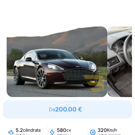
200.00 €
Da
5.2
580
320
cilindrata
cv
Km/h