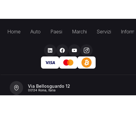
Home
Auto
Paesi
Marchi
Servizi
Inform
Via Bellosguardo 12
00134 Roma, Italia
+39 392 36 43199
info@billionrent.com
P.IVA (VAT): 16591601006