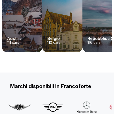
Austria
Belgio
Repubblica 
111
cars
110
cars
116
cars
Marchi disponibili in Francoforte