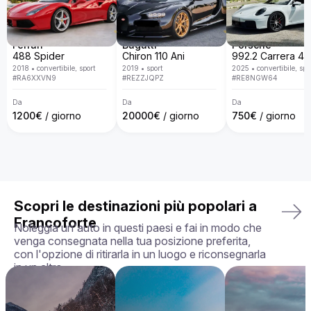
lusso con una flotta disponibile in tutta Europa. Con un 
servizio personalizzato, consegna porta a porta, politiche 
trasparenti e la garanzia di ricevere l'auto esattamente come 
la hai scelta, in perfette condizioni, rendiamo la tua 
Ferrari
Bugatti
Porsche
esperienza di noleggio semplice, piacevole e su misura per 
488 Spider
Chiron 110 Ani
le tue esigenze.

2018
•
convertibile, sport
2019
•
sport
2025
•
convertibile, spo
#
RA6XXVN9
#
REZZJQPZ
#
RE8NGW64
La tua auto perfetta ti aspetta — prenota oggi la tua Aston 
Martin Rapide!
Da
Da
Da
1200
€
/ giorno
20000
€
/ giorno
750
€
/ giorno
Scopri le destinazioni più popolari a
Francoforte
Noleggia un'auto in questi paesi e fai in modo che
venga consegnata nella tua posizione preferita,
con l'opzione di ritirarla in un luogo e riconsegnarla
in un altro.