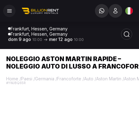
Frankfurt, Hessen, Germany
Frankfurt, Hessen, Germany
dom 9 ago
mer 12 ago
10:00
10:00
NOLEGGIO ASTON MARTIN RAPIDE –
NOLEGGIO AUTO DI LUSSO A FRANCOFO
Home
/
Paesi
/
Germania
/
Francoforte
/
Auto
/
Aston Martin
/
Aston 
#YWJBQ65R