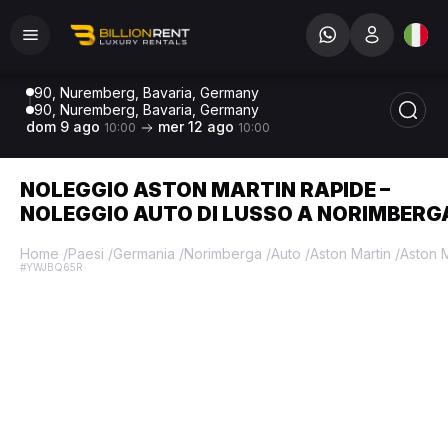
90, Nuremberg, Bavaria, Germany
90, Nuremberg, Bavaria, Germany
dom 9 ago
mer 12 ago
10:00
10:00
NOLEGGIO ASTON MARTIN RAPIDE –
NOLEGGIO AUTO DI LUSSO A NORIMBERG
Home
/
Paesi
/
Germania
/
Norimberga
/
Auto
/
Aston Martin
/
Aston 
#YWJBQ65R