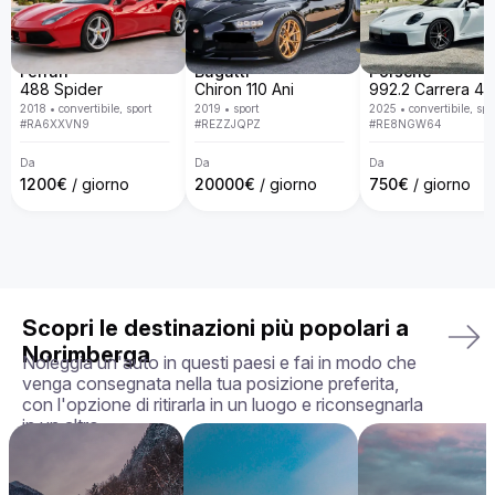
lusso con una flotta disponibile in tutta Europa. Con un 
servizio personalizzato, consegna porta a porta, politiche 
trasparenti e la garanzia di ricevere l'auto esattamente come 
la hai scelta, in perfette condizioni, rendiamo la tua 
Ferrari
Bugatti
Porsche
esperienza di noleggio semplice, piacevole e su misura per 
488 Spider
Chiron 110 Ani
le tue esigenze.

2018
•
convertibile, sport
2019
•
sport
2025
•
convertibile, spo
#
RA6XXVN9
#
REZZJQPZ
#
RE8NGW64
La tua auto perfetta ti aspetta — prenota oggi la tua Aston 
Martin Rapide!
Da
Da
Da
1200
€
/ giorno
20000
€
/ giorno
750
€
/ giorno
Scopri le destinazioni più popolari a
Norimberga
Noleggia un'auto in questi paesi e fai in modo che
venga consegnata nella tua posizione preferita,
con l'opzione di ritirarla in un luogo e riconsegnarla
in un altro.