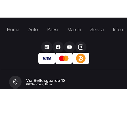
Home
Auto
Paesi
Marchi
Servizi
Inform
Via Bellosguardo 12
00134 Roma, Italia
+39 392 36 43199
info@billionrent.com
P.IVA (VAT): 16591601006