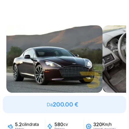
200.00 €
Da
5.2
580
320
cilindrata
cv
Km/h