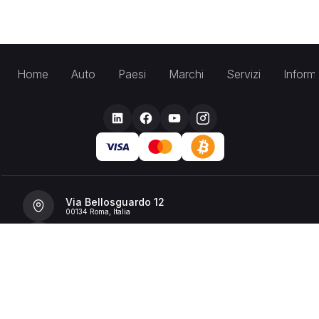
Home
Auto
Paesi
Marchi
Servizi
Inform
Via Bellosguardo 12
00134 Roma, Italia
+39 392 36 43199
info@billionrent.com
P.IVA (VAT): 16591601006