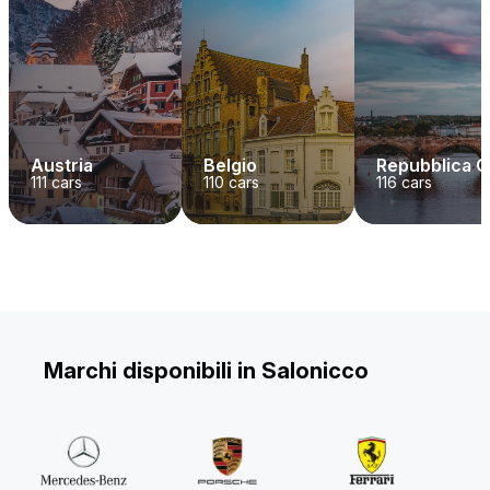
Austria
Belgio
Repubblica 
111
cars
110
cars
116
cars
Marchi disponibili in Salonicco