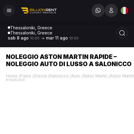
Thessaloniki, Greece
Thessaloniki, Greece
sab 8 ago
mar 11 ago
10:00
10:00
NOLEGGIO ASTON MARTIN RAPIDE –
NOLEGGIO AUTO DI LUSSO A SALONICCO
Home
/
Paesi
/
Grecia
/
Salonicco
/
Auto
/
Aston Martin
/
Aston Marti
#YWJBQ65R