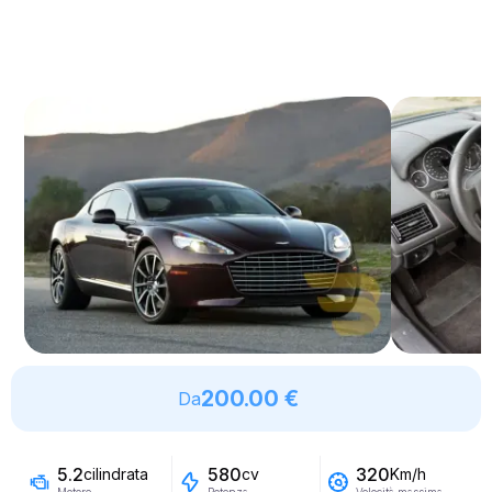
200.00 €
Da
5.2
580
320
cilindrata
cv
Km/h