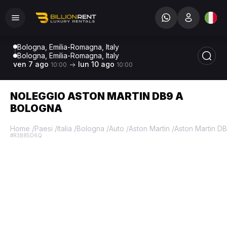
Bologna, Emilia-Romagna, Italy
Bologna, Emilia-Romagna, Italy
ven 7 ago
lun 10 ago
10:00
10:00
NOLEGGIO ASTON MARTIN DB9 A
BOLOGNA
Home
/
Paesi
/
Italia
/
Bologna
/
Auto
/
Aston Martin
/
Aston Martin D
#R3B85D6Q