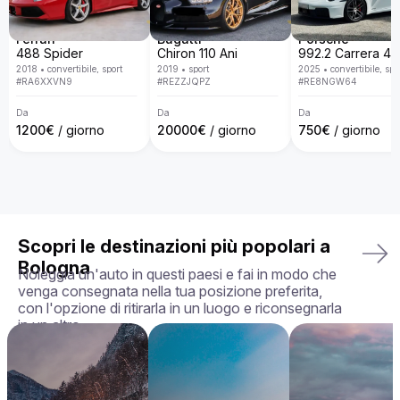
DB9?

Da Billion Rent, siamo specializzati nel noleggio di auto di 
lusso con una flotta disponibile in tutta Europa. Con un 
Ferrari
Bugatti
Porsche
servizio personalizzato, consegna porta a porta, politiche 
488 Spider
Chiron 110 Ani
trasparenti e la garanzia di ricevere l'auto esattamente come 
2018
•
convertibile, sport
2019
•
sport
2025
•
convertibile, spo
la hai scelta, in perfette condizioni, rendiamo la tua 
#
RA6XXVN9
#
REZZJQPZ
#
RE8NGW64
esperienza di noleggio semplice, piacevole e su misura per 
le tue esigenze.

Da
Da
Da
1200
€
/ giorno
20000
€
/ giorno
750
€
/ giorno
La tua auto perfetta ti aspetta — prenota oggi la tua Aston 
Martin DB9!
Scopri le destinazioni più popolari a
Bologna
Noleggia un'auto in questi paesi e fai in modo che
venga consegnata nella tua posizione preferita,
con l'opzione di ritirarla in un luogo e riconsegnarla
in un altro.