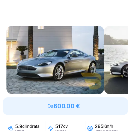
600.00 €
Da
5.9
517
295
cilindrata
cv
Km/h