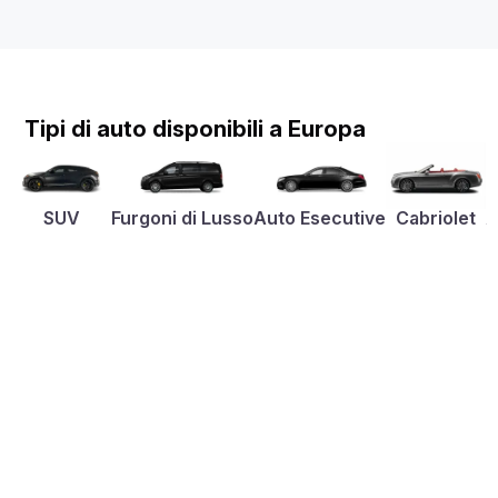
Tipi di auto disponibili a Europa
SUV
Furgoni di Lusso
Auto Esecutive
Cabriolet
A