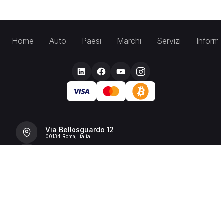
Home
Auto
Paesi
Marchi
Servizi
Inform
Via Bellosguardo 12
00134 Roma, Italia
+39 392 36 43199
info@billionrent.com
P.IVA (VAT): 16591601006