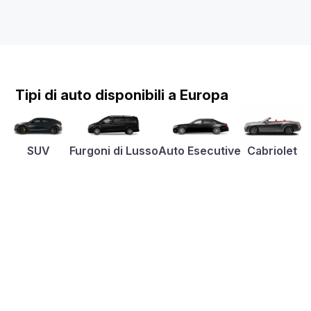
Tipi di auto disponibili a Europa
SUV
Furgoni di Lusso
Auto Esecutive
Cabriolet
A