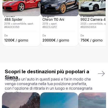
lusso con una flotta disponibile in tutta Europa. Con un 
servizio personalizzato, consegna porta a porta, politiche 
trasparenti e la garanzia di ricevere l'auto esattamente come 
la hai scelta, in perfette condizioni, rendiamo la tua 
Ferrari
Bugatti
Porsche
esperienza di noleggio semplice, piacevole e su misura per 
488 Spider
Chiron 110 Ani
le tue esigenze.

2018
•
convertibile, sport
2019
•
sport
2025
•
convertibile, spo
#
RA6XXVN9
#
REZZJQPZ
#
RE8NGW64
La tua auto perfetta ti aspetta — prenota oggi la tua Aston 
Martin Rapide!
Da
Da
Da
1200
€
/ giorno
20000
€
/ giorno
750
€
/ giorno
Scopri le destinazioni più popolari a
Siena
Noleggia un'auto in questi paesi e fai in modo che
venga consegnata nella tua posizione preferita,
con l'opzione di ritirarla in un luogo e riconsegnarla
in un altro.