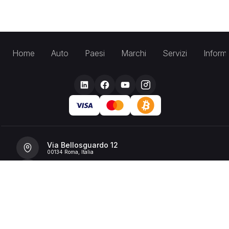
Home
Auto
Paesi
Marchi
Servizi
Inform
Via Bellosguardo 12
00134 Roma, Italia
+39 392 36 43199
info@billionrent.com
P.IVA (VAT): 16591601006