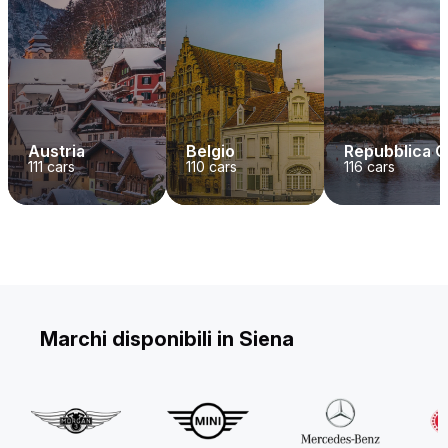
Austria
Belgio
Repubblica 
111
cars
110
cars
116
cars
Marchi disponibili in Siena