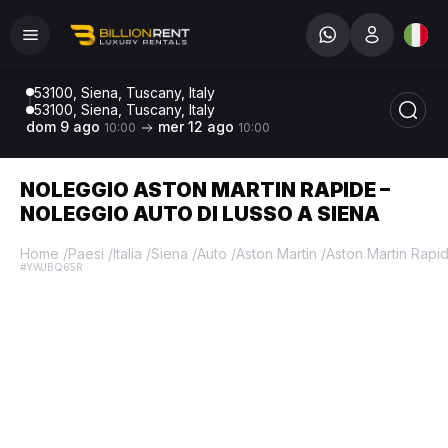
53100, Siena, Tuscany, Italy
53100, Siena, Tuscany, Italy
dom 9 ago
mer 12 ago
10:00
10:00
NOLEGGIO ASTON MARTIN RAPIDE –
NOLEGGIO AUTO DI LUSSO A SIENA
Home
/
Paesi
/
Italia
/
Siena
/
Auto
/
Aston Martin
/
Aston Martin Rapi
#YWJBQ65R