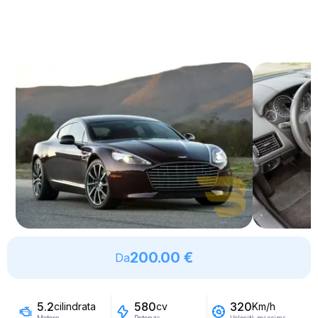
200.00 €
Da
5.2
580
320
cilindrata
cv
Km/h