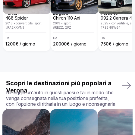
Da Billion Rent, siamo specializzati nel noleggio di auto di 
lusso con una flotta disponibile in tutta Europa. Con un 
servizio personalizzato, consegna porta a porta, politiche 
Ferrari
Bugatti
Porsche
trasparenti e la garanzia di ricevere l'auto esattamente come 
488 Spider
Chiron 110 Ani
la hai scelta, in perfette condizioni, rendiamo la tua 
2018
•
convertibile, sport
2019
•
sport
2025
•
convertibile, spo
esperienza di noleggio semplice, piacevole e su misura per 
#
RA6XXVN9
#
REZZJQPZ
#
RE8NGW64
le tue esigenze.

Da
Da
Da
La tua auto perfetta ti aspetta — prenota oggi la tua Aston 
1200
€
/ giorno
20000
€
/ giorno
750
€
/ giorno
Martin Vanquish!
Scopri le destinazioni più popolari a
Verona
Noleggia un'auto in questi paesi e fai in modo che
venga consegnata nella tua posizione preferita,
con l'opzione di ritirarla in un luogo e riconsegnarla
in un altro.