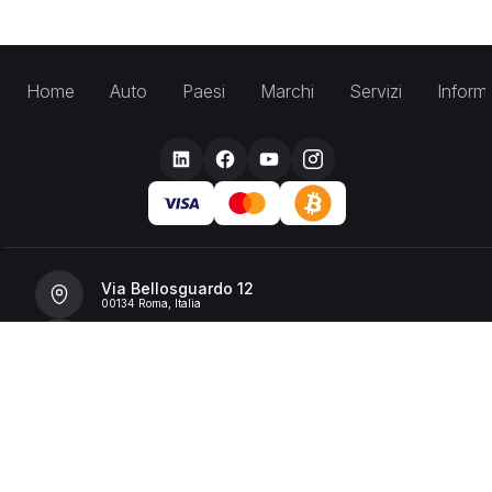
Home
Auto
Paesi
Marchi
Servizi
Inform
Via Bellosguardo 12
00134 Roma, Italia
+39 392 36 43199
info@billionrent.com
P.IVA (VAT): 16591601006