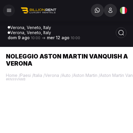
Verona, Veneto, Italy
Verona, Veneto, Italy
dom 9 ago
mer 12 ago
10:00
10:00
NOLEGGIO ASTON MARTIN VANQUISH A
VERONA
Home
/
Paesi
/
Italia
/
Verona
/
Auto
/
Aston Martin
/
Aston Martin Van
#RN99VNMB