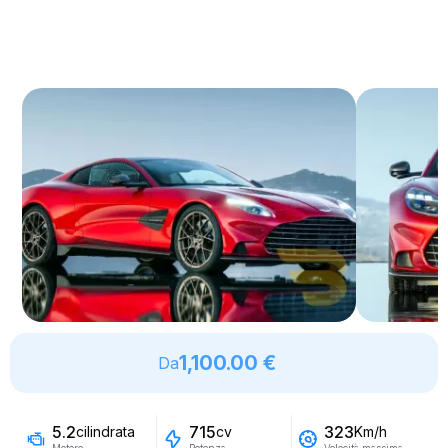
1,100.00 €
Da
5.2
715
323
cilindrata
cv
Km/h