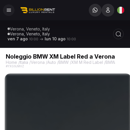
Verona, Veneto, Italy
Verona, Veneto, Italy
ven 7 ago
lun 10 ago
10:00
10:00
Noleggio BMW XM Label Red a Verona
Home
/
Italia
/
Verona
/
Auto
/
BMW
/
XM M Red Label
/
BMW XM M R
#YXG9JMVZ