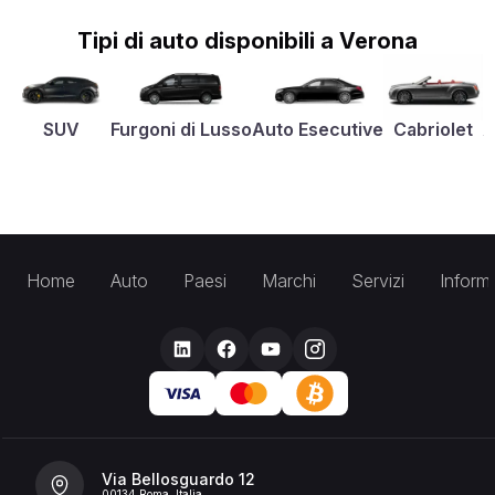
Tipi di auto disponibili a Verona
SUV
Furgoni di Lusso
Auto Esecutive
Cabriolet
A
Home
Auto
Paesi
Marchi
Servizi
Inform
Via Bellosguardo 12
00134 Roma, Italia