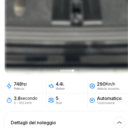
748
4.4
290
hp
L
Km/h
Potenza
Motore
Velocità massima
5
Automatico
3.8
secondo
Posti
Trasmissione
0 - 100 km/h
Dettagli del noleggio