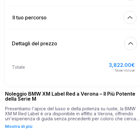
Km inclusi
450.00
intero affitto
Il tuo percorso
Inizia
3.00
€
Prezzo per km extra
10:00
7 ago 2026
Dettagli del prezzo
Fine
21
Età minima
10:00
10 ago 2026
3,822.00
€
Prezzo base di affitto
3,822.00
€
Totale
5,000.00
€
Deposito di sicurezza
Tasse incluse
Noleggio BMW XM Label Red a Verona – Il Più Potente
della Serie M
Presentiamo l'apice del lusso e della potenza su ruote, la BMW 
XM M Red Label è ora disponibile in affitto a Verona, offrendo 
un'esperienza di guida senza precedenti per coloro che cercano
emozioni e stile. Racchiudendo l'essenza stessa dell'eccellenza 
Mostra di più
automobilistica, questo SUV ad alte prestazioni combina il 
perfetto connubio di velocità, potenza e lusso. Con una potenza 
di 748 cavalli, la BMW XM M Red Label accelera da 0 a 60 miglia 