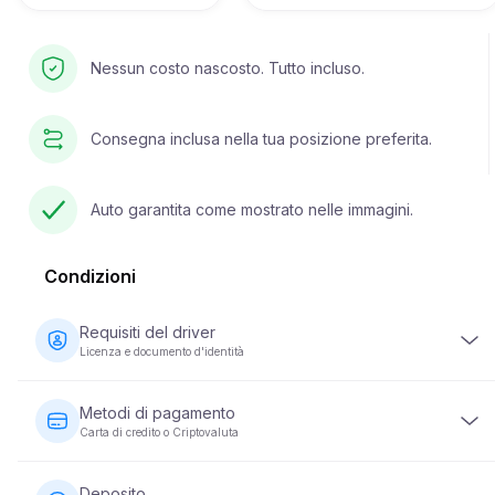
Nessun costo nascosto. Tutto incluso.
Consegna inclusa nella tua posizione preferita.
Auto garantita come mostrato nelle immagini.
Condizioni
Requisiti del driver
Licenza e documento d'identità
Il conducente deve avere almeno 23 anni e possedere una
patente di guida valida. È inoltre richiesto un documento di
Metodi di pagamento
identità (passaporto o carta d'identità nazionale). Alcuni
Carta di credito o Criptovaluta
veicoli possono richiedere che il conducente abbia la
patente da un minimo di 2 anni.
I pagamenti per il noleggio di veicoli possono essere
effettuati utilizzando una carta di credito o una criptovaluta. Il
Deposito