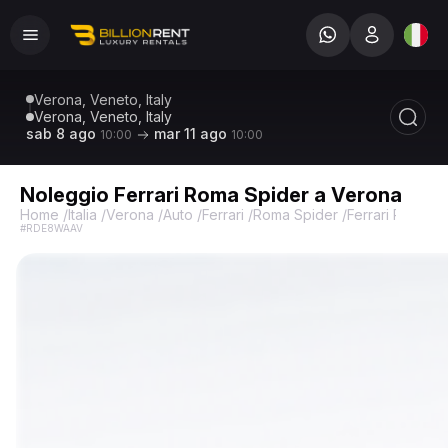
Verona, Veneto, Italy
Verona, Veneto, Italy
sab 8 ago
mar 11 ago
10:00
10:00
Noleggio Ferrari Roma Spider a Verona
Home
/
Italia
/
Verona
/
Auto
/
Ferrari
/
Roma Spider
/
Ferrari Roma S
#RDE8WAAV