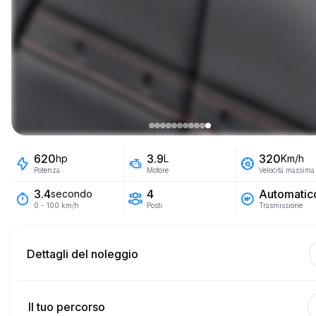
620
3.9
320
hp
L
Km/h
Potenza
Motore
Velocità massima
4
Automatic
3.4
secondo
Posti
Trasmissione
0 - 100 km/h
Dettagli del noleggio
Km inclusi
450
intero affitto
Il tuo percorso