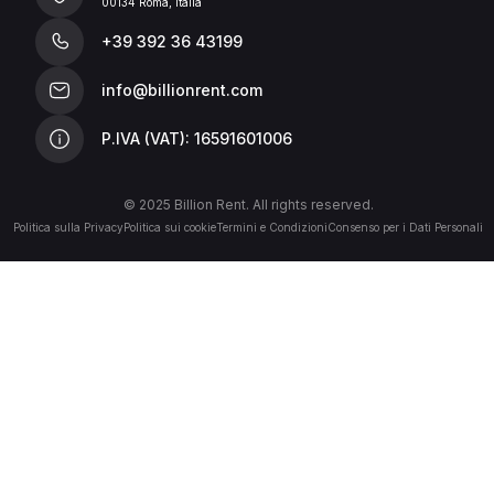
00134 Roma, Italia
+39 392 36 43199
info@billionrent.com
P.IVA (VAT): 16591601006
© 2025 Billion Rent. All rights reserved.
Politica sulla Privacy
Politica sui cookie
Termini e Condizioni
Consenso per i Dati Personali