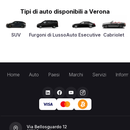
Tipi di auto disponibili a Verona
SUV
Furgoni di Lusso
Auto Esecutive
Cabriolet
A
Home
Auto
Paesi
Marchi
Servizi
Inform
Via Bellosguardo 12