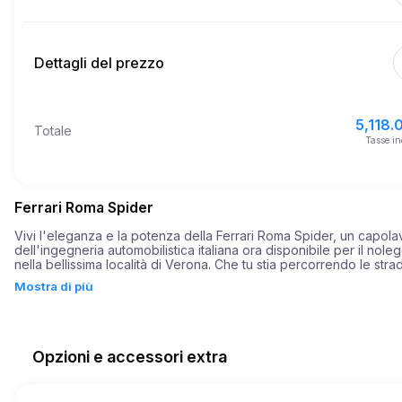
Inizia
6.0
Prezzo per km extra
10:00
8 ago 2026
Dettagli del prezzo
Fine
Età minima
10:00
11 ago 2026
5,118.0
Prezzo base di affitto
5,118.
Totale
10,000.0
Deposito di sicurezza
Tasse in
Ferrari Roma Spider
Vivi l'eleganza e la potenza della Ferrari Roma Spider, un capola
dell'ingegneria automobilistica italiana ora disponibile per il noleg
nella bellissima località di Verona. Che tu stia percorrendo le strad
panoramiche o ti stia dedicando a attività all'aperto, questa auto 
Mostra di più
promette un'esperienza di guida senza pari.

La Ferrari Roma Spider è una meraviglia, che unisce stile e perfo
con il suo design elegante e aerodinamico che riflette la grazia de
città che attraversa. Con una potenza robusta di 612 cavalli, quest
Opzioni e accessori extra
non si fonde solo nel paesaggio - la comanda. Il Roma Spider offr
velocità esaltante, accelerando da 0 a 100 km/h in soli 3,4 second