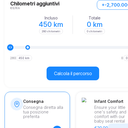
Chilometri aggiuntivi
+-2,700.00
€6/Km
Incluso
Totale
450 km
0 km
280 chilometri
0 chilometri
280
450 km
0
0
Calcola il percorso
Consegna
Infant Comfort
Consegna diretta alla
Ensure your little
tua posizione
one's safety and
preferita
comfort with our
baby seat rental
€20.00