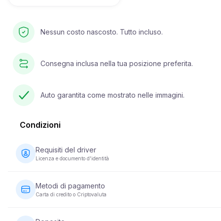
Nessun costo nascosto. Tutto incluso.
Consegna inclusa nella tua posizione preferita.
Auto garantita come mostrato nelle immagini.
Condizioni
Requisiti del driver
Licenza e documento d'identità
Il conducente deve avere almeno 23 anni e possedere una
patente di guida valida. È inoltre richiesto un documento di iden
Metodi di pagamento
(passaporto o carta d'identità nazionale). Alcuni veicoli posso
Carta di credito o Criptovaluta
richiedere che il conducente abbia la patente da un minimo di 
anni.
I pagamenti per il noleggio di veicoli possono essere effettuati
utilizzando una carta di credito o una criptovaluta. Il pagament