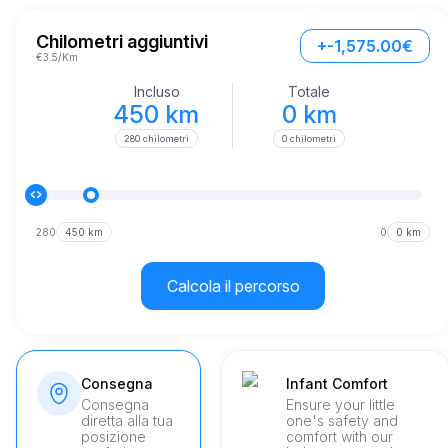
racchiude anche tecnologie avanzate che garantiscono una 
guida fluida, sicura ed efficiente sulle varie strade di Verona.
Chilometri aggiuntivi
+-1,575.00€
€3.5/Km
Incluso
Totale
450 km
0 km
280 chilometri
0 chilometri
280
450 km
0
0 km
Calcola il percorso
Consegna
Infant Comfort
Consegna
Ensure your little
diretta alla tua
one's safety and
posizione
comfort with our