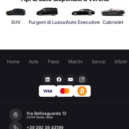
SUV
Furgoni di Lusso
Auto Esecutive
Cabriolet
A
Home
Auto
Paesi
Marchi
Servizi
Inform
Via Bellosguardo 12
00134 Roma, Italia
+39 392 36 43199