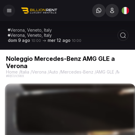
Verona, Veneto, Italy
Verona, Veneto, Italy
dom 9 ago
mer 12 ago
10:00
10:00
Noleggio Mercedes-Benz AMG GLE a
Verona
Home
/
Italia
/
Verona
/
Auto
/
Mercedes-Benz
/
AMG GLE
/
Mercede
#RB7JV3WX