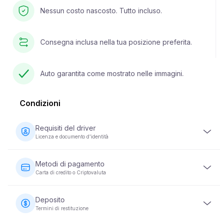
Nessun costo nascosto. Tutto incluso.
Consegna inclusa nella tua posizione preferita.
Auto garantita come mostrato nelle immagini.
Condizioni
Requisiti del driver
Licenza e documento d'identità
Il conducente deve avere almeno 23 anni e possedere una
patente di guida valida. È inoltre richiesto un documento di
Metodi di pagamento
identità (passaporto o carta d'identità nazionale). Alcuni
Carta di credito o Criptovaluta
veicoli possono richiedere che il conducente abbia la
patente da un minimo di 2 anni.
I pagamenti per il noleggio di veicoli possono essere
effettuati utilizzando una carta di credito o una criptovaluta. Il
Deposito
pagamento completo è richiesto al momento della
Termini di restituzione
prenotazione per garantire la tua prenotazione.