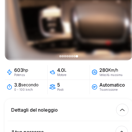
603
4.0
280
hp
L
Km/h
Potenza
Motore
Velocità massima
5
Automatico
3.8
secondo
Posti
Trasmissione
0 - 100 km/h
Dettagli del noleggio
Km inclusi
450.00
intero affitto