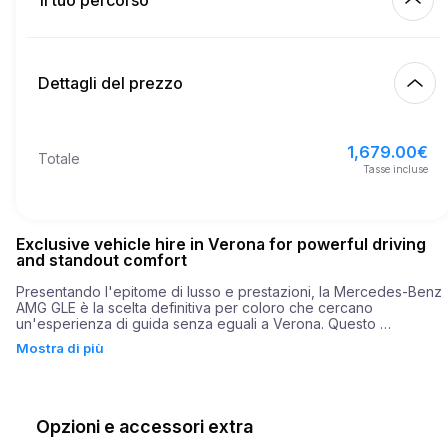
Il tuo percorso
Inizia
3.50
€
Prezzo per km extra
10:00
9 ago 2026
Dettagli del prezzo
Fine
21
Età minima
10:00
12 ago 2026
1,679.00
€
Prezzo base di affitto
1,679.00
€
Totale
6,000.00
€
Deposito di sicurezza
Tasse incluse
Exclusive vehicle hire in Verona for powerful driving
and standout comfort
Presentando l'epitome di lusso e prestazioni, la Mercedes-Benz 
AMG GLE è la scelta definitiva per coloro che cercano 
un'esperienza di guida senza eguali a Verona. Questo 
straordinario SUV unisce l'emozione di un'ingegneria potente 
Mostra di più
con la sofisticatezza di un design elegante, rendendolo la scelta 
ideale per individui o famiglie che esplorano le ricche attrattive 
culturali di questa splendida località. La Mercedes-Benz AMG GLE 
è dotata di un formidabile motore da 603 cavalli, che offre 
un'accelerazione mozzafiato da 0 a 100 km/h in soli 3,8 secondi. 
Opzioni e accessori extra
Questo straordinario SUV non si limita solo alla forza bruta; 