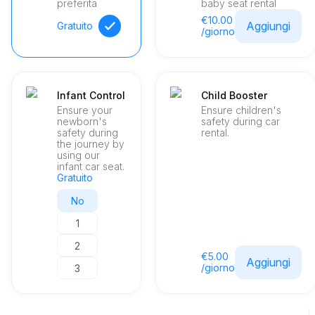
preferita
baby seat rental
€10.00
Aggiungi
Gratuito
/giorno
Infant Control
Child Booster
Ensure your
Ensure children's
newborn's
safety during car
safety during
rental.
the journey by
using our
infant car seat.
Gratuito
No
1
2
€5.00
Aggiungi
/giorno
3