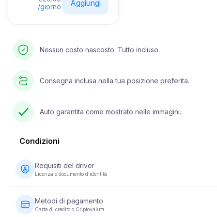
Aggiungi
/giorno
Nessun costo nascosto. Tutto incluso.
Consegna inclusa nella tua posizione preferita.
Auto garantita come mostrato nelle immagini.
Condizioni
Requisiti del driver
Licenza e documento d'identità
Il conducente deve avere almeno 23 anni e possedere una
patente di guida valida. È inoltre richiesto un documento di iden
Metodi di pagamento
(passaporto o carta d'identità nazionale). Alcuni veicoli posso
Carta di credito o Criptovaluta
richiedere che il conducente abbia la patente da un minimo di 