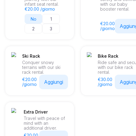
infant seat rental.
with our baby
€20.00 /giorno
booster rental.
No
1
€20.00
Aggiun
/giorno
2
3
Ski Rack
Bike Rack
Conquer snowy
Ride safe and sec
terrains with our ski
with our bike rack
rack rental.
rental.
€20.00
€30.00
Aggiungi
Aggiun
/giorno
/giorno
Extra Driver
Travel with peace of
mind with an
additional driver.
€20.00