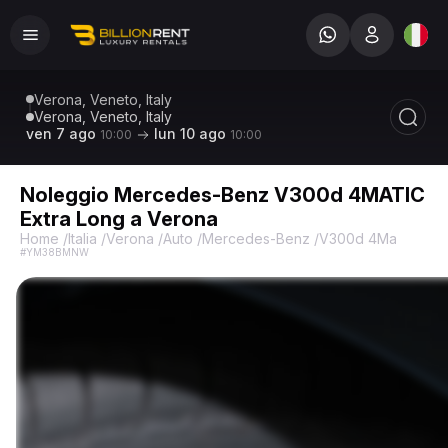
Verona, Veneto, Italy
Verona, Veneto, Italy
ven 7 ago
lun 10 ago
10:00
10:00
Noleggio Mercedes-Benz V300d 4MATIC
Extra Long a Verona
Home
/
Italia
/
Verona
/
Auto
/
Mercedes-Benz
/
V300d 4Matic Extr
#YM38BMNW