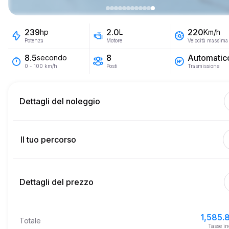
239
2.0
220
hp
L
Km/h
Potenza
Motore
Velocità massima
8
Automatic
8.5
secondo
Posti
Trasmissione
0 - 100 km/h
Dettagli del noleggio
Km inclusi
450
intero affitto
Il tuo percorso
Inizia
2.0
Prezzo per km extra
10:00
7 ago 2026
Dettagli del prezzo
Fine
Età minima
10:00
10 ago 2026
1,585.8
Prezzo base di affitto
1,585.
Totale
3,500.0
Deposito di sicurezza
Tasse in