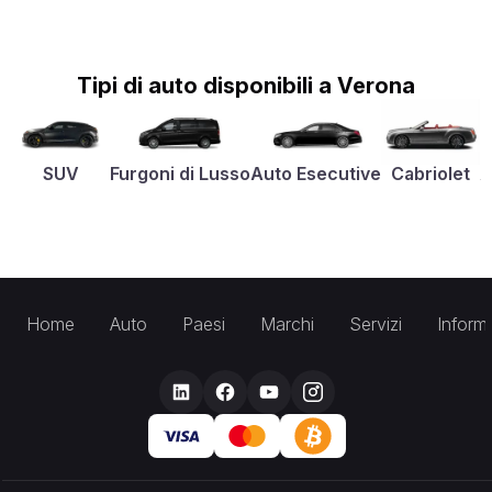
Tipi di auto disponibili a Verona
SUV
Furgoni di Lusso
Auto Esecutive
Cabriolet
A
Home
Auto
Paesi
Marchi
Servizi
Inform