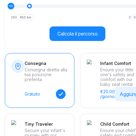
280
450 km
0
0
Calcola il percorso
Consegna
Infant Comfort
Consegna diretta alla
Ensure your little
tua posizione
one's safety and
preferita
comfort with our
baby seat rental
€20.00
Aggiun
Gratuito
/giorno
Tiny Traveler
Child Comfort
Secure your infant's
Ensure your child
journey with our
safety and comfo