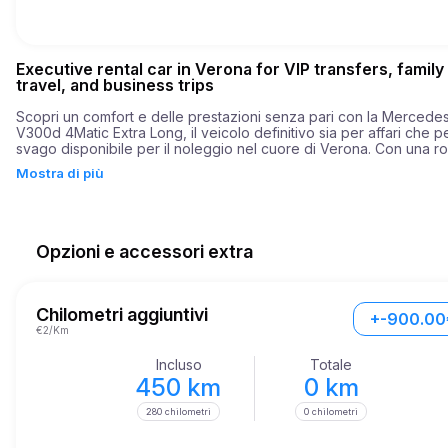
Executive rental car in Verona for VIP transfers, family
travel, and business trips
Scopri un comfort e delle prestazioni senza pari con la Mercede
V300d 4Matic Extra Long, il veicolo definitivo sia per affari che pe
svago disponibile per il noleggio nel cuore di Verona. Con una ro
potenza di 239 cavalli, questo notevole veicolo garantisce un via
Mostra di più
scorrevole ma esaltante, raggiungendo da 0 a 60 mph in soli 8,5 
secondi. Questa combinazione di velocità ed efficienza lo rende 
scelta ideale sia che tu stia navigando tra le affollate strade della c
esplorando percorsi panoramici.

Opzioni e accessori extra
Il V300d 4Matic Extra Long si vanta di più che della potenza; è un 
paradigma di lusso e design pratico. Con un interno spazioso prog
per ospitare comodamente passeggeri e bagagli, questo veicolo 
perfetto per una varietà di esigenze — che si tratti di un viaggio in
Chilometri aggiuntivi
+-900.00
famiglia, una trasferta di lavoro o semplicemente godersi la vivace
€2/Km
di Verona.
Incluso
Totale
450 km
0 km
280 chilometri
0 chilometri