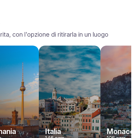
, con l'opzione di ritirarla in un luogo
Land Rover
Range Rover Sport
/ giorno
600
€
Da
2023
•
SUV
#
YPDJPVBJ
Prenota ora
ania
Italia
Monaco