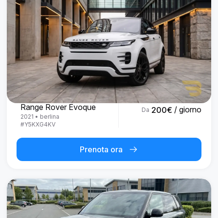
Land Rover
Range Rover Evoque
/ giorno
200
€
Da
2021
•
berlina
#
Y5KXG4KV
Prenota ora