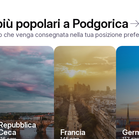
più popolari a Podgorica
 che venga consegnata nella tua posizione preferita
Lamborghini
Huracán Evo Spider
/ giorno
1750
€
Da
2024
•
sport
#
YP7A38NG
Prenota ora
Repubblica
Ceca
Francia
Germ