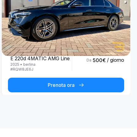
Mercedes Benz
E 220d 4MATIC AMG Line
/ giorno
500
€
Da
2025
•
berlina
#
RQW8JE6J
Prenota ora