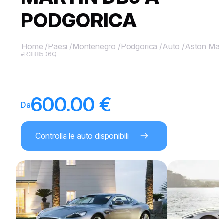
PODGORICA
Home
/
Paesi
/
Montenegro
/
Podgorica
/
Auto
/
Aston Mar
#R3B85D6Q
600.00 €
Da
Controlla le auto disponibili