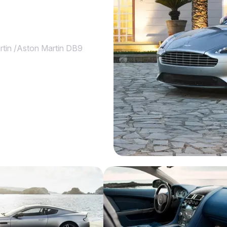
tin
/
Aston Martin DB9