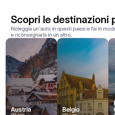
Scopri le destinazioni 
Noleggia un'auto in questi paesi e fai in modo
e riconsegnarla in un altro.
Ferrari
Portofino
/ giorno
1500
€
Da
2023
•
sport
#
YVJD7NBZ
Prenota ora
Austria
Belgio