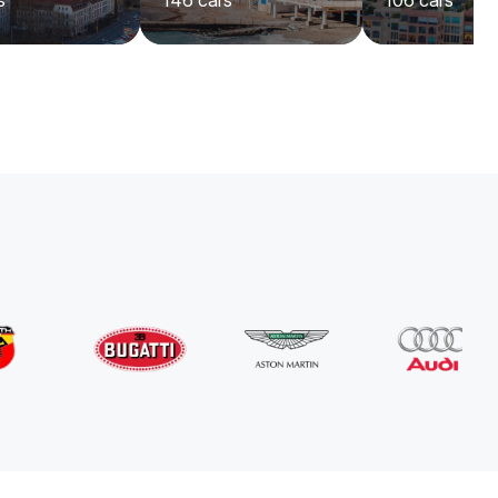
s
146
cars
106
cars
Abarth
595
/ giorno
280
€
Da
2022
•
convertibile
#
Y5K7AQND
Prenota ora