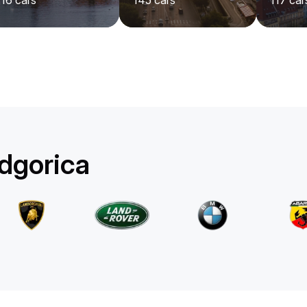
116
cars
145
cars
117
car
BMW
4 series
/ giorno
530
€
Da
2023
•
convertibile
#
RB6Z36XW
Prenota ora
odgorica