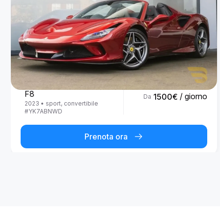
Ferrari
F8
/ giorno
1500
€
Da
2023
•
sport, convertibile
#
YK7ABNWD
Prenota ora