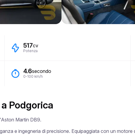
517
cv
Potenza
4.6
secondo
0-100 km/h
 a Podgorica
 l'Aston Martin DB9.

ganza e ingegneria di precisione. Equipaggiata con un motore da 