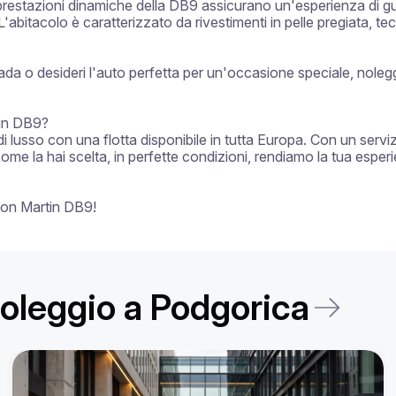
restazioni dinamiche della DB9 assicurano un'esperienza di gui
L'abitacolo è caratterizzato da rivestimenti in pelle pregiata, te
 o desideri l'auto perfetta per un'occasione speciale, noleggia
in DB9?

di lusso con una flotta disponibile in tutta Europa. Con un servi
come la hai scelta, in perfette condizioni, rendiamo la tua esper
ston Martin DB9!
 noleggio a Podgorica