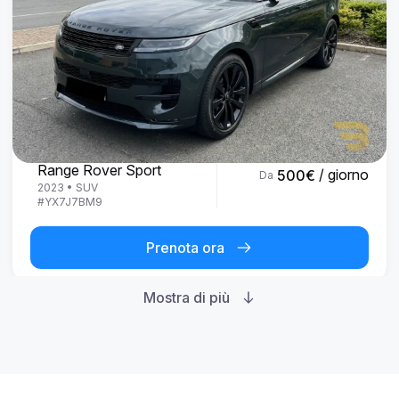
Land Rover
Range Rover Sport
/ giorno
500
€
Da
2023
•
SUV
#
YX7J7BM9
Prenota ora
Mostra di più