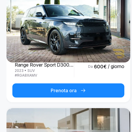
Land Rover
Range Rover Sport D300 R-Dynamic SE
/ giorno
600
€
Da
2023
•
SUV
#
RGA8XAMV
Prenota ora