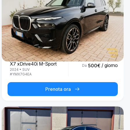
BMW
X7 xDrive40i M-Sport
/ giorno
500
€
Da
2024
•
SUV
#
YMX7G4EA
Prenota ora