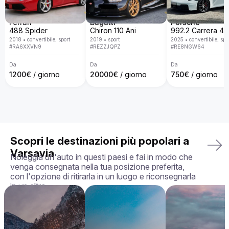
Da Billion Rent, siamo specializzati nel noleggio di auto di 
lusso con una flotta disponibile in tutta Europa. Con un 
servizio personalizzato, consegna porta a porta, politiche 
Ferrari
Bugatti
Porsche
trasparenti e la garanzia di ricevere l'auto esattamente come 
488 Spider
Chiron 110 Ani
la hai scelta, in perfette condizioni, rendiamo la tua 
2018
•
convertibile, sport
2019
•
sport
2025
•
convertibile, spo
esperienza di noleggio semplice, piacevole e su misura per 
#
RA6XXVN9
#
REZZJQPZ
#
RE8NGW64
le tue esigenze.

Da
Da
Da
La tua auto perfetta ti aspetta — prenota oggi la tua Aston 
1200
€
/ giorno
20000
€
/ giorno
750
€
/ giorno
Martin Vanquish!
Scopri le destinazioni più popolari a
Varsavia
Noleggia un'auto in questi paesi e fai in modo che
venga consegnata nella tua posizione preferita,
con l'opzione di ritirarla in un luogo e riconsegnarla
in un altro.