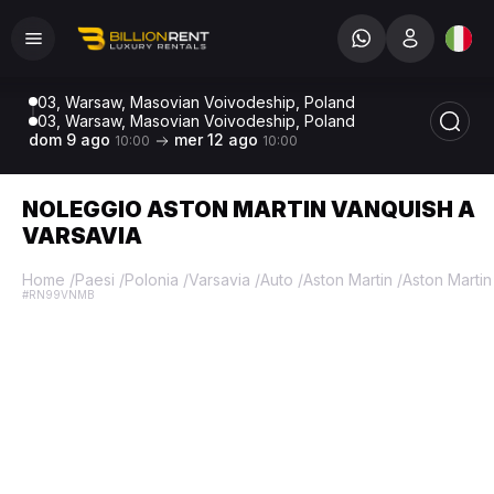
03, Warsaw, Masovian Voivodeship, Poland
03, Warsaw, Masovian Voivodeship, Poland
dom 9 ago
mer 12 ago
10:00
10:00
NOLEGGIO ASTON MARTIN VANQUISH A
VARSAVIA
Home
/
Paesi
/
Polonia
/
Varsavia
/
Auto
/
Aston Martin
/
Aston Martin
#RN99VNMB