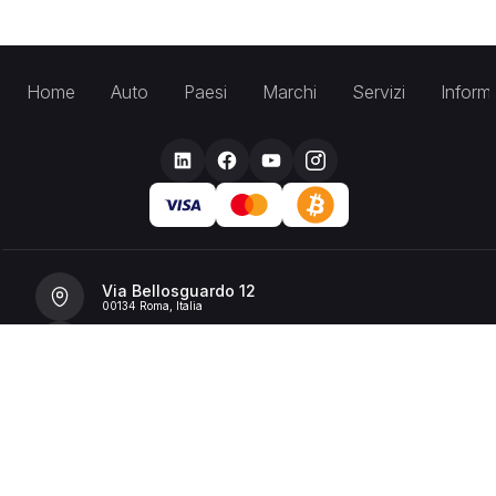
Home
Auto
Paesi
Marchi
Servizi
Inform
Via Bellosguardo 12
00134 Roma, Italia
+39 392 36 43199
info@billionrent.com
P.IVA (VAT): 16591601006