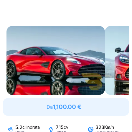
1,100.00 €
Da
5.2
715
323
cilindrata
cv
Km/h