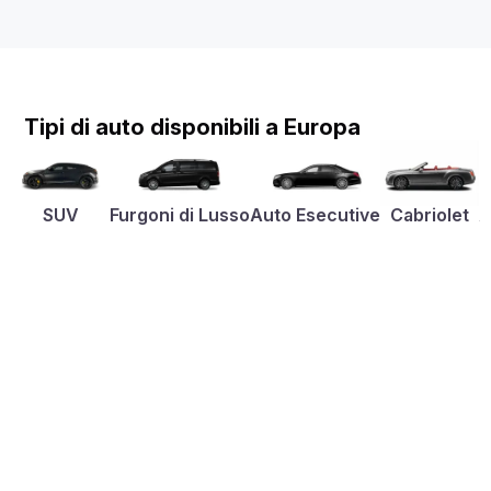
Tipi di auto disponibili a Europa
SUV
Furgoni di Lusso
Auto Esecutive
Cabriolet
A