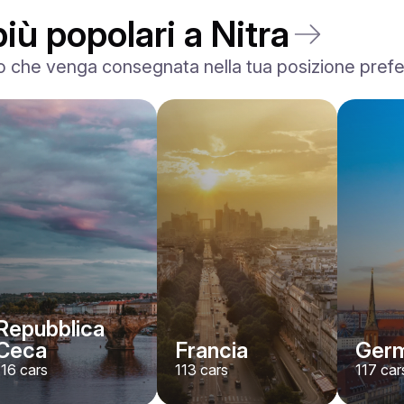
iù popolari a Nitra
 che venga consegnata nella tua posizione preferita
BMW
X7 xDrive40i M-Sport
/ giorno
500
€
Da
2024
•
SUV
#
YMX7G4EA
Prenota ora
Repubblica
Ceca
Francia
Germ
116
cars
113
cars
117
car