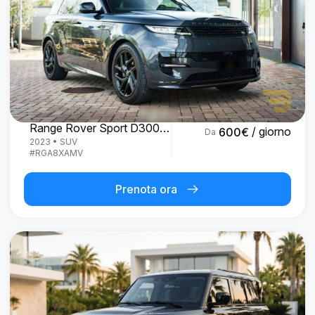
Land Rover
Range Rover Sport D300 R-Dynamic SE
/ giorno
600
€
Da
2023
•
SUV
#
RGA8XAMV
Prenota ora