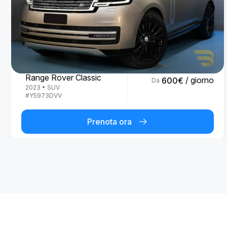
Land Rover
Range Rover Classic
/ giorno
600
€
Da
2023
•
SUV
#
Y5973DVV
Prenota ora