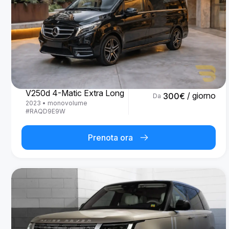
Mercedes Benz
V250d 4-Matic Extra Long
/ giorno
300
€
Da
2023
•
monovolume
#
RAQD9E9W
Prenota ora