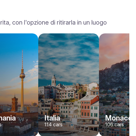
, con l'opzione di ritirarla in un luogo
Ferrari
F8
/ giorno
1500
€
Da
2023
•
sport, convertibile
#
YK7ABNWD
Prenota ora
ania
Italia
Monaco
s
114
cars
106
cars