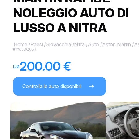
NOLEGGIO AUTO DI
LUSSO A NITRA
Home
/
Paesi
/
Slovacchia
/
Nitra
/
Auto
/
Aston Martin
/
As
#YWJBQ65R
200.00 €
Da
Controlla le auto disponibili