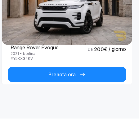
Land Rover
Range Rover Evoque
/ giorno
200
€
Da
2021
•
berlina
#
Y5KXG4KV
Prenota ora