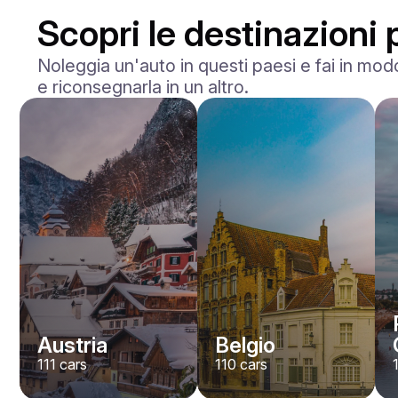
Scopri le destinazioni p
Noleggia un'auto in questi paesi e fai in modo
e riconsegnarla in un altro.
BMW
M2
/ giorno
400
€
Da
2023
•
berlina
#
Y8QE956N
Prenota ora
Austria
Belgio
111
cars
110
cars