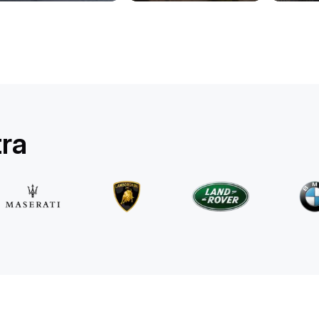
Mercedes Benz
E 220d 4MATIC AMG Line
/ giorno
500
€
Da
2025
•
berlina
#
RQW8JE6J
Prenota ora
tra