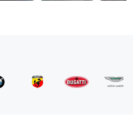
Mercedes Benz
G63 AMG
/ giorno
800
€
Da
2024
•
SUV
#
RNGN5K3J
Prenota ora