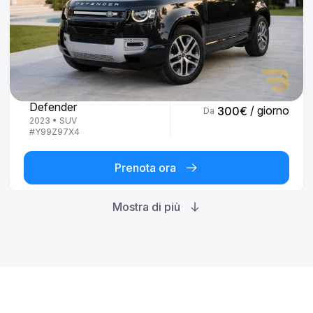
Land Rover
Defender
/ giorno
300
€
Da
2023
•
SUV
#
Y99Z97X4
Prenota ora
Mostra di più