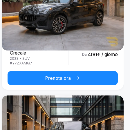
Maserati
Grecale
/ giorno
400
€
Da
2023
•
SUV
#
Y7ZXAMQ7
Prenota ora