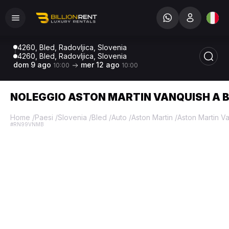
4260, Bled, Radovljica, Slovenia
4260, Bled, Radovljica, Slovenia
dom 9 ago
mer 12 ago
10:00
10:00
NOLEGGIO ASTON MARTIN VANQUISH A 
Home
/
Paesi
/
Slovenia
/
Bled
/
Auto
/
Aston Martin
/
Aston Martin V
#RN99VNMB