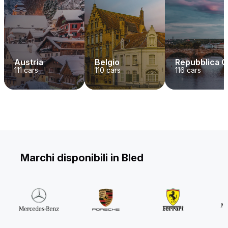
Austria
Belgio
Repubblica 
111
cars
110
cars
116
cars
Marchi disponibili in Bled