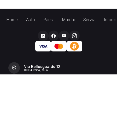
Home
Auto
Paesi
Marchi
Servizi
Inform
Via Bellosguardo 12
00134 Roma, Italia
+39 392 36 43199
info@billionrent.com
P.IVA (VAT): 16591601006