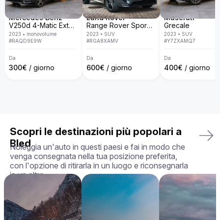
Da Billion Rent, siamo specializzati nel noleggio di auto di 
lusso con una flotta disponibile in tutta Europa. Con un 
servizio personalizzato, consegna porta a porta, politiche 
Mercedes Benz
Land Rover
Maserati
trasparenti e la garanzia di ricevere l'auto esattamente come 
V250d 4-Matic Extra Long
Range Rover Sport D300 R-Dynamic SE
Grecale
la hai scelta, in perfette condizioni, rendiamo la tua 
2023
•
monovolume
2023
•
SUV
2023
•
SUV
esperienza di noleggio semplice, piacevole e su misura per 
#
RAQD9E9W
#
RGA8XAMV
#
Y7ZXAMQ7
le tue esigenze.

Da
Da
Da
La tua auto perfetta ti aspetta — prenota oggi la tua Aston 
300
€
/ giorno
600
€
/ giorno
400
€
/ giorno
Martin Vanquish!
Scopri le destinazioni più popolari a
Bled
Noleggia un'auto in questi paesi e fai in modo che
venga consegnata nella tua posizione preferita,
con l'opzione di ritirarla in un luogo e riconsegnarla
in un altro.