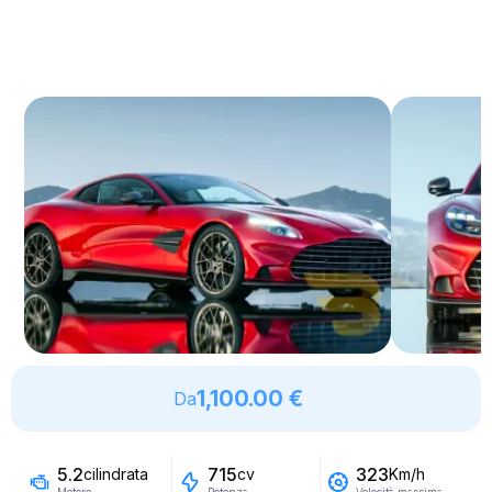
1,100.00 €
Da
5.2
715
323
cilindrata
cv
Km/h