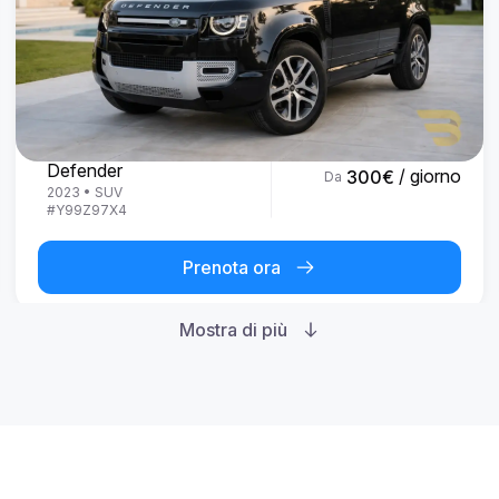
Land Rover
Defender
/ giorno
300
€
Da
2023
•
SUV
#
Y99Z97X4
Prenota ora
Mostra di più