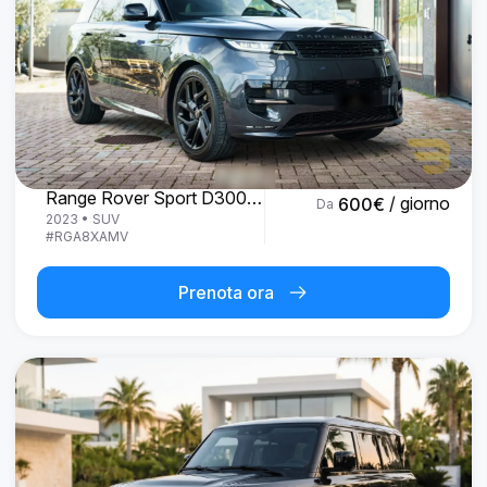
Land Rover
Range Rover Sport D300 R-Dynamic SE
/ giorno
600
€
Da
2023
•
SUV
#
RGA8XAMV
Prenota ora