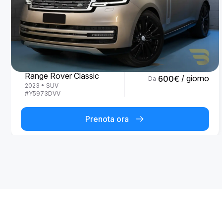
Land Rover
Range Rover Classic
/ giorno
600
€
Da
2023
•
SUV
#
Y5973DVV
Prenota ora