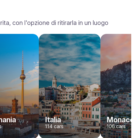
, con l'opzione di ritirarla in un luogo
Ferrari
F8
/ giorno
1500
€
Da
2023
•
sport, convertibile
#
YK7ABNWD
Prenota ora
ania
Italia
Monaco
s
114
cars
106
cars