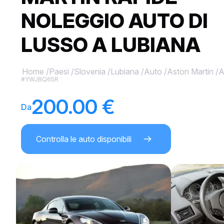
NOLEGGIO AUTO DI
LUSSO A LUBIANA
Home
/
Paesi
/
Slovenia
/
Lubiana
/
Auto
/
Aston Martin
/
A
#YWJBQ65R
200.00 €
Da
Controlla le auto disponibili