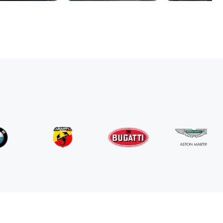
Mercedes Benz
G63 AMG
/ giorno
800
€
Da
2024
•
SUV
#
RNGN5K3J
Prenota ora