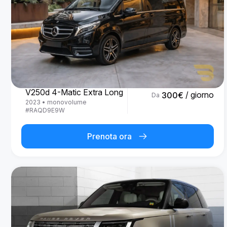
Mercedes Benz
V250d 4-Matic Extra Long
/ giorno
300
€
Da
2023
•
monovolume
#
RAQD9E9W
Prenota ora