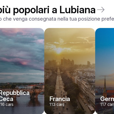
più popolari a Lubiana
 che venga consegnata nella tua posizione preferita
BMW
X7 xDrive40i M-Sport
/ giorno
500
€
Da
2024
•
SUV
#
YMX7G4EA
Prenota ora
Repubblica
Ceca
Francia
Germ
116
cars
113
cars
117
car