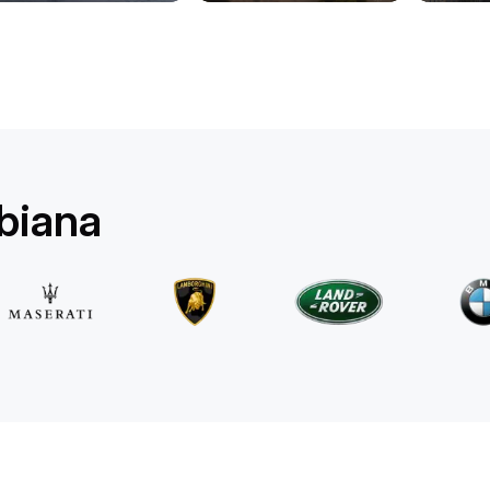
Mercedes Benz
E 220d 4MATIC AMG Line
/ giorno
500
€
Da
2025
•
berlina
#
RQW8JE6J
Prenota ora
ubiana