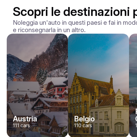
Scopri le destinazioni 
Noleggia un'auto in questi paesi e fai in modo
e riconsegnarla in un altro.
BMW
M2
/ giorno
400
€
Da
2023
•
berlina
#
Y8QE956N
Prenota ora
Austria
Belgio
111
cars
110
cars