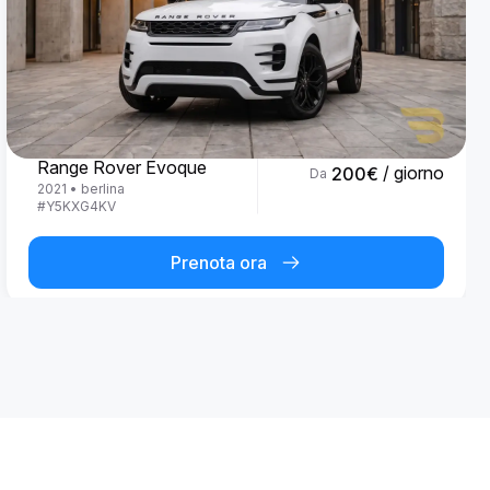
Land Rover
Range Rover Evoque
/ giorno
200
€
Da
2021
•
berlina
#
Y5KXG4KV
Prenota ora