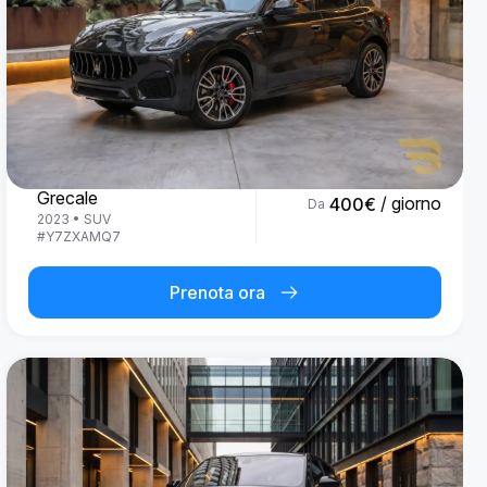
Maserati
Grecale
/ giorno
400
€
Da
2023
•
SUV
#
Y7ZXAMQ7
Prenota ora