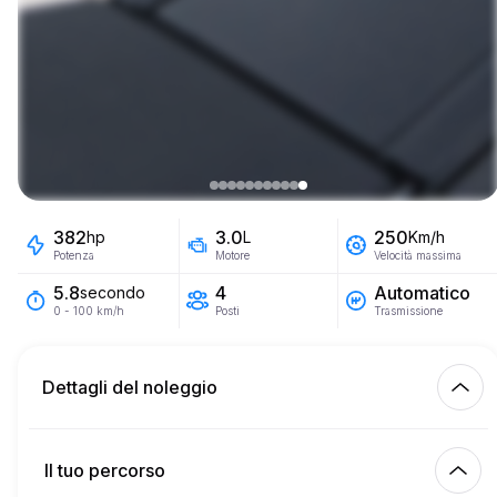
382
3.0
250
hp
L
Km/h
Potenza
Motore
Velocità massima
4
Automatico
5.8
secondo
Posti
Trasmissione
0 - 100 km/h
Dettagli del noleggio
Km inclusi
450.00
intero affitto
Il tuo percorso