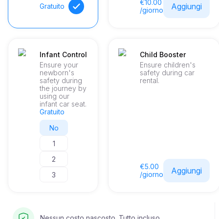
€10.00
Aggiungi
Gratuito
/giorno
Infant Control
Child Booster
Ensure your
Ensure children's
newborn's
safety during car
safety during
rental.
the journey by
using our
infant car seat.
Gratuito
No
1
2
€5.00
Aggiungi
/giorno
3
Nessun costo nascosto. Tutto incluso.