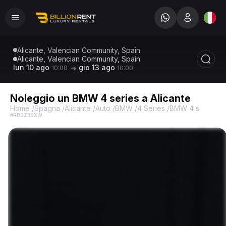
Alicante, Valencian Community, Spain
Alicante, Valencian Community, Spain
lun 10 ago
gio 13 ago
10:00
10:00
Noleggio un BMW 4 series a Alicante
Home
/
Spagna
/
Alicante
/
Auto
/
BMW
/
4 Series
/
BMW 4 series
#RB6Z36XW