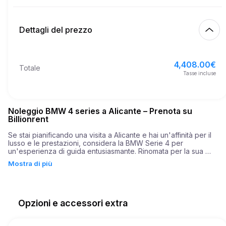
Inizia
2.00
€
Prezzo per km extra
10:00
10 ago 2026
Dettagli del prezzo
Fine
21
Età minima
10:00
13 ago 2026
4,408.00
€
Prezzo base di affitto
4,408.00
€
Totale
3,500.00
€
Deposito di sicurezza
Tasse incluse
Noleggio BMW 4 series a Alicante – Prenota su
Billionrent
Se stai pianificando una visita a Alicante e hai un'affinità per il 
lusso e le prestazioni, considera la BMW Serie 4 per 
un'esperienza di guida entusiasmante. Rinomata per la sua 
combinazione di atletismo ed eleganza, la BMW Serie 4 è una 
Mostra di più
scelta eccezionale per coloro che apprezzano un'auto che offre 
sia stile che sostanza. Quando noleggi una BMW Serie 4 a 
Alicante, non stai solo scegliendo un'auto; stai optando per 
un'esperienza di guida dinamica piena di potenza e precisione.

Opzioni e accessori extra
La BMW Serie 4 è dotata di un motore robusto che vanta 
un'impressionante potenza di 190 cavalli. Questa potenza 
consente una guida fluida ma esaltante, accelerando da 0 a 60 