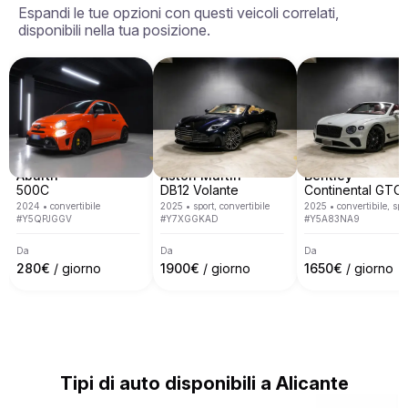
Espandi le tue opzioni con questi veicoli correlati,
Francia, Svizzera, Germania, Austria e Monaco.

disponibili nella tua posizione.
Copriamo la maggior parte delle principali città 
europee come Roma, Milano, Nizza, Cannes, Saint 
Tropez, Verona, Monaco, Venezia, Monte Carlo, 
Barcellona e molte altre.
Abarth
Aston Martin
Bentley
500C
DB12 Volante
Cont
2024
•
convertibile
2025
•
sport, convertibile
2025
•
convertibile, spo
#
Y5QPJGGV
#
Y7XGGKAD
#
Y5A83NA9
Da
Da
Da
280
€
/ giorno
1900
€
/ giorno
1650
€
/ giorno
Tipi di auto disponibili a Alicante