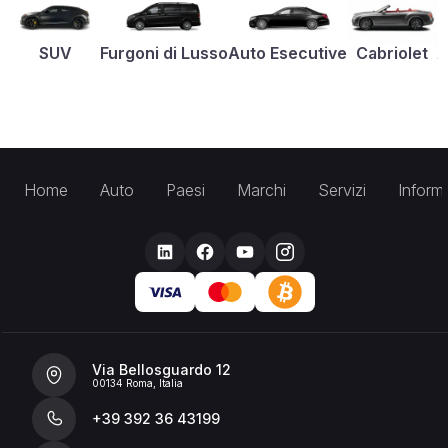
SUV
Furgoni di Lusso
Auto Esecutive
Cabriolet
A
Home
Auto
Paesi
Marchi
Servizi
Inform
Via Bellosguardo 12
00134 Roma, Italia
+39 392 36 43199