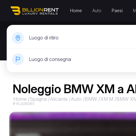
Home
Auto
Paesi
M
Luogo di ritiro
Luogo di consegna
Noleggio BMW XM a Al
Home
/
Spagna
/
Alicante
/
Auto
/
BMW
/
XM M
/
BMW X
#Y5JGBGBV