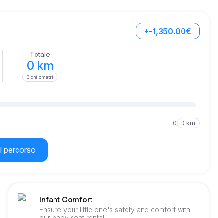
+-1,350.00€
Totale
0 km
0 chilometri
0
0 km
il percorso
Infant Comfort
Ensure your little one's safety and comfort with
our baby seat rental