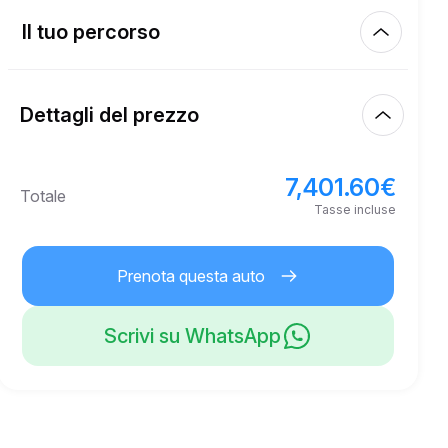
Km inclusi
450.00
intero affitto
Il tuo percorso
Inizia
3.00
€
Prezzo per km extra
10:00
8 ago 2026
Dettagli del prezzo
Fine
21
Età minima
10:00
11 ago 2026
7,401.60
€
Prezzo base di affitto
7,401.60
€
Totale
5,000.00
€
Deposito di sicurezza
Tasse incluse
Prenota questa auto
Scrivi su WhatsApp