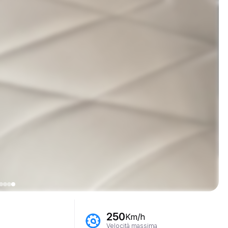
250
Km/h
Velocità massima