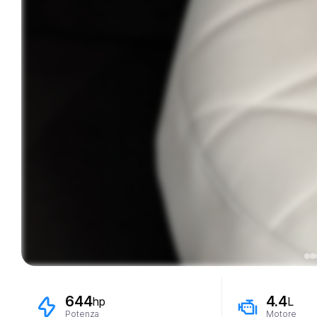
644
4.4
hp
L
Potenza
Motore