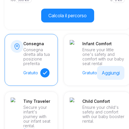
186
300 km
0
0 km
Calcola il percorso
Consegna
Infant Comfort
Consegna
Ensure your little
diretta alla tua
one's safety and
posizione
comfort with our baby
preferita
seat rental
Aggiungi
Gratuito
Gratuito
Tiny Traveler
Child Comfort
Secure your
Ensure your child's
infant's
safety and comfort
journey with
with our baby booster
our infant seat
rental.
rental.