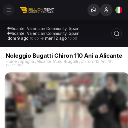
Alicante, Valencian Community, Spain
Alicante, Valencian Community, Spain
dom 9 ago
mer 12 ago
10:00
10:00
Noleggio Bugatti Chiron 110 Ani a Alicante
Home
/
Spagna
/
Alicante
/
Auto
/
Bugatti
/
Chiron 110 Ani
/
Bugatti Ch
#REZZJQPZ