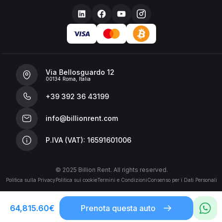
Via Bellosguardo 12
00134 Roma, Italia
+39 392 36 43199
info@billionrent.com
P.IVA (VAT): 16591601006
© 2025 Billion Rent. All rights reserved.
Politica sulla Privacy
Politica sui cookie
Termini e Condizioni
Consenso per i Dati Personali
64,815.60
€
Prenota questa auto