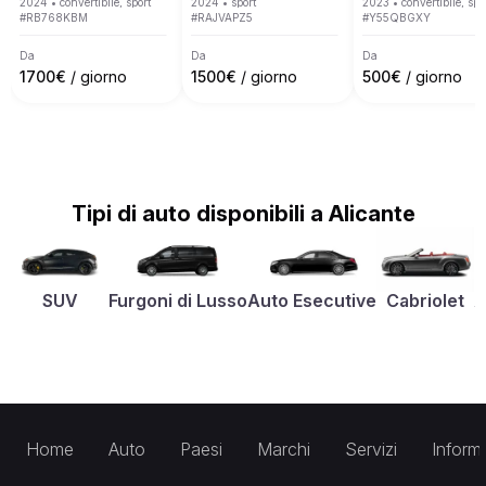
2024
•
convertibile, sport
2024
•
sport
2023
•
convertibile, spo
#
RB768KBM
#
RAJVAPZ5
#
Y55QBGXY
Da
Da
Da
1700
€
/ giorno
1500
€
/ giorno
500
€
/ giorno
Tipi di auto disponibili a Alicante
SUV
Furgoni di Lusso
Auto Esecutive
Cabriolet
A
Home
Auto
Paesi
Marchi
Servizi
Inform