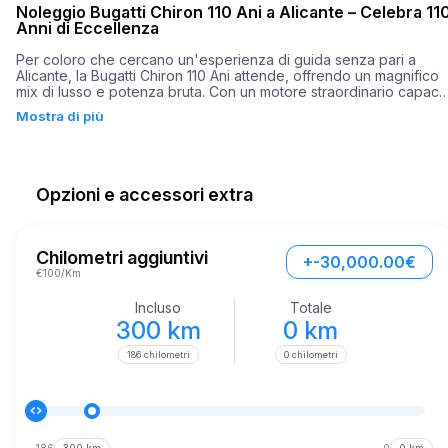
Noleggio Bugatti Chiron 110 Ani a Alicante – Celebra 11
Anni di Eccellenza
Per coloro che cercano un'esperienza di guida senza pari a 
Alicante, la Bugatti Chiron 110 Ani attende, offrendo un magnifico 
mix di lusso e potenza bruta. Con un motore straordinario capace 
di 1500 cavalli vapore, questo veicolo non è semplicemente un 
Mostra di più
mezzo di trasporto, ma una testimonianza dell'eccellenza 
ingegneristica dell'automobile. La Chiron accelera da 0 a 60 
miglia all'ora in sorprendenti 2,4 secondi, assicurando viaggi 
entusiasmanti ad ogni guida. Questo capolavoro dell'ingegneria 
abbina una velocità impressionante a caratteristiche di sicurezza 
Opzioni e accessori extra
rigorose, rendendolo la scelta definitiva per coloro che 
perseguono sia il lusso che il comfort nei loro incontri veicolari.
Chilometri aggiuntivi
+-30,000.00€
€100/Km
Incluso
Totale
300 km
0 km
186 chilometri
0 chilometri