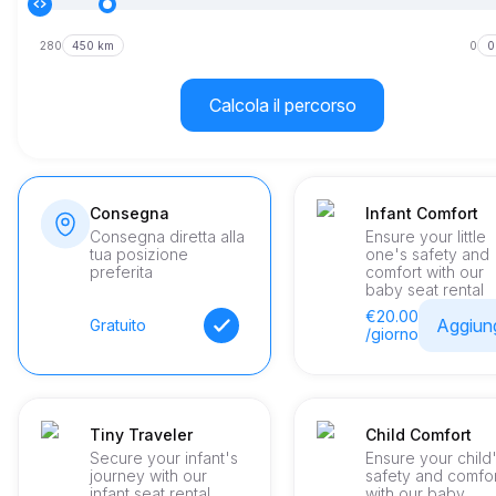
280
450 km
0
0
Calcola il percorso
Consegna
Infant Comfort
Consegna diretta alla
Ensure your little
tua posizione
one's safety and
preferita
comfort with our
baby seat rental
€20.00
Aggiun
Gratuito
/giorno
Tiny Traveler
Child Comfort
Secure your infant's
Ensure your child
journey with our
safety and comfo
infant seat rental.
with our baby