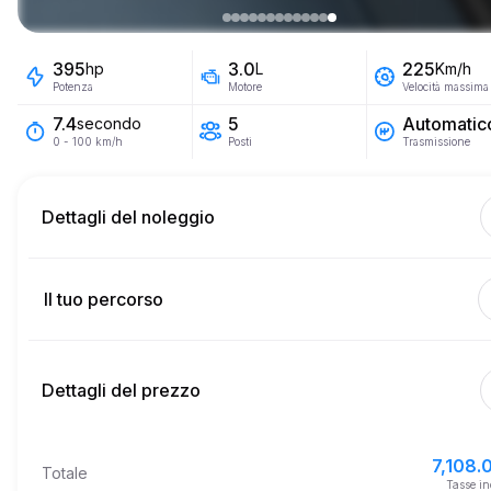
395
3.0
225
hp
L
Km/h
Potenza
Motore
Velocità massima
5
Automatic
7.4
secondo
Posti
Trasmissione
0 - 100 km/h
Dettagli del noleggio
Km inclusi
450
intero affitto
Il tuo percorso
Inizia
5.0
Prezzo per km extra
10:00
8 ago 2026
Dettagli del prezzo
Fine
Età minima
10:00
11 ago 2026
7,108.0
Prezzo base di affitto
7,108.
Totale
5,000.0
Deposito di sicurezza
Tasse in