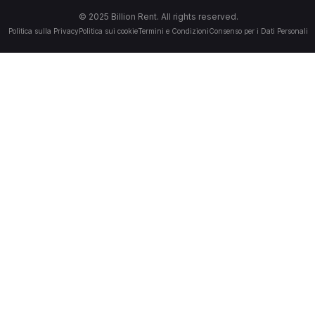
© 2025 Billion Rent. All rights reserved.
Politica sulla Privacy
Politica sui cookie
Termini e Condizioni
Consenso per i Dati Personali