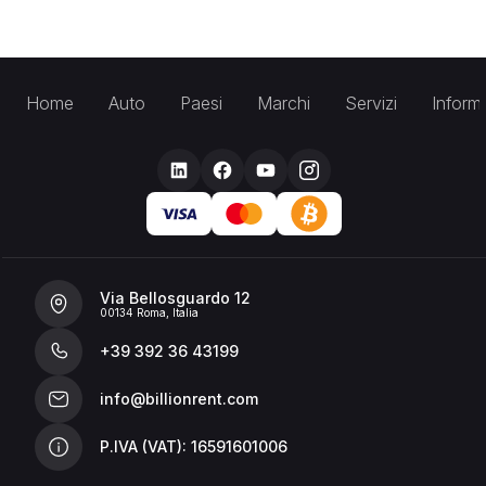
Home
Auto
Paesi
Marchi
Servizi
Inform
Via Bellosguardo 12
00134 Roma, Italia
+39 392 36 43199
info@billionrent.com
P.IVA (VAT): 16591601006