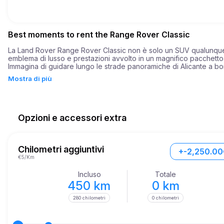
Best moments to rent the Range Rover Classic
La Land Rover Range Rover Classic non è solo un SUV qualunque;
emblema di lusso e prestazioni avvolto in un magnifico pacchetto.
Immagina di guidare lungo le strade panoramiche di Alicante a bor
questo simbolo di eleganza e potenza. Quest'auto, con le sue lin
Mostra di più
morbide ed eleganti, offre un'esperienza di guida impareggiabile
spicca davvero tra i veicoli di lusso.

Sotto il cofano, la Range Rover Classic vanta una potenza formidab
355 cavalli, assicurandoti così il pieno controllo della strada. Con 
Opzioni e accessori extra
un'accelerazione notevole di 8,5 secondi da 0 a 100 km/h, garant
un viaggio emozionante sia che tu stia navigando per le strade cit
o sulle autostrade aperte.

Chilometri aggiuntivi
+-2,250.00
La versatilità della Range Rover Classic la rende ideale sia per pa
€5/Km
urbani che per avventure all'aperto, un compagno perfetto per c
che bramano sia l'eleganza che la funzionalità.
Incluso
Totale
450 km
0 km
280 chilometri
0 chilometri