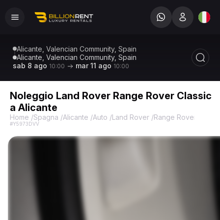
Alicante, Valencian Community, Spain
Alicante, Valencian Community, Spain
sab 8 ago
mar 11 ago
10:00
10:00
Noleggio Land Rover Range Rover Classic
a Alicante
Home
/
Spagna
/
Alicante
/
Auto
/
Land Rover
/
Range Rover Classi
#Y5973DVV