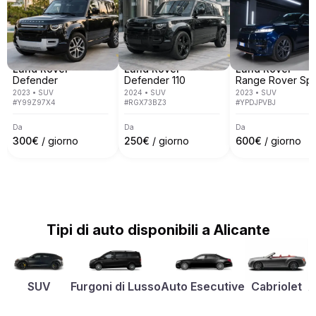
Land Rover
Land Rover
Land Rover
Defender
Defender 110
Range Rover Spo
2023
•
SUV
2024
•
SUV
2023
•
SUV
#
Y99Z97X4
#
RGX73BZ3
#
YPDJPVBJ
Da
Da
Da
300
€
/ giorno
250
€
/ giorno
600
€
/ giorno
Tipi di auto disponibili a Alicante
SUV
Furgoni di Lusso
Auto Esecutive
Cabriolet
A