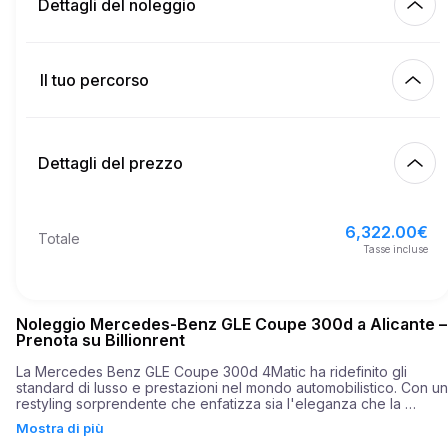
Dettagli del noleggio
Km inclusi
450.00
intero affitto
Il tuo percorso
Inizia
2.00
€
Prezzo per km extra
10:00
10 ago 2026
Dettagli del prezzo
Fine
21
Età minima
10:00
13 ago 2026
6,322.00
€
Prezzo base di affitto
6,322.00
€
Totale
4,000.00
€
Deposito di sicurezza
Tasse incluse
Noleggio Mercedes-Benz GLE Coupe 300d a Alicante –
Prenota su Billionrent
La Mercedes Benz GLE Coupe 300d 4Matic ha ridefinito gli 
standard di lusso e prestazioni nel mondo automobilistico. Con un 
restyling sorprendente che enfatizza sia l'eleganza che la 
funzionalità, questa vettura si distingue su ogni strada di Alicante. 
Mostra di più
Immagina di sfrecciare davanti ai luoghi storici della città, 