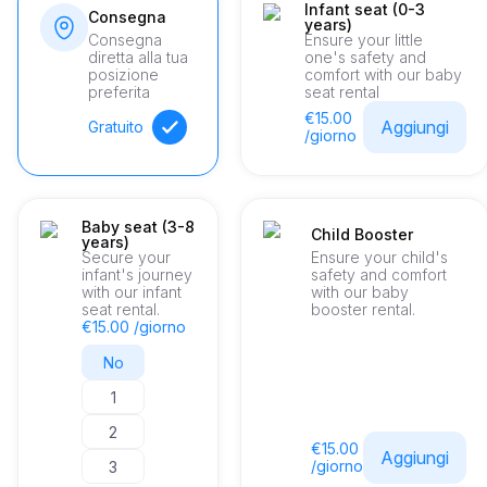
Infant seat (0-3
Consegna
years)
Consegna
Ensure your little
diretta alla tua
one's safety and
posizione
comfort with our baby
preferita
seat rental
€15.00
Aggiungi
Gratuito
/giorno
Baby seat (3-8
Child Booster
years)
Secure your
Ensure your child's
infant's journey
safety and comfort
with our infant
with our baby
seat rental.
booster rental.
€15.00 /giorno
No
1
2
€15.00
Aggiungi
/giorno
3