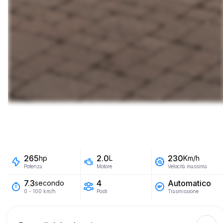
265
2.0
230
hp
L
Km/h
Potenza
Motore
Velocità massima
4
Automatico
7.3
secondo
Posti
Trasmissione
0 - 100 km/h