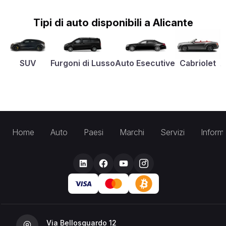
Tipi di auto disponibili a Alicante
SUV
Furgoni di Lusso
Auto Esecutive
Cabriolet
A
Home
Auto
Paesi
Marchi
Servizi
Inform
Via Bellosguardo 12