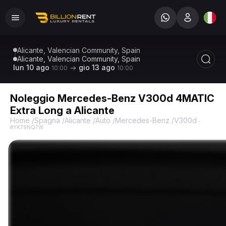
Alicante, Valencian Community, Spain
Alicante, Valencian Community, Spain
lun 10 ago
gio 13 ago
10:00
10:00
Noleggio Mercedes-Benz V300d 4MATIC
Extra Long a Alicante
Home
/
Spagna
/
Alicante
/
Auto
/
Mercedes-Benz
/
V300d 4Matic E
#YK79NQ7W