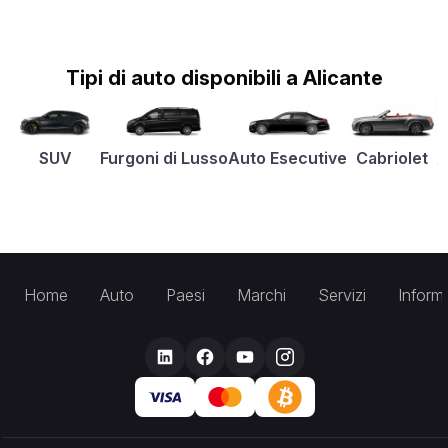
Tipi di auto disponibili a Alicante
SUV
Furgoni di Lusso
Auto Esecutive
Cabriolet
A
Home
Auto
Paesi
Marchi
Servizi
Inform