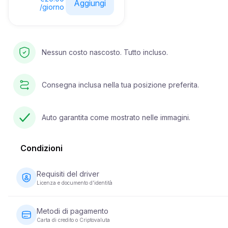
Aggiungi
/giorno
Nessun costo nascosto. Tutto incluso.
Consegna inclusa nella tua posizione preferita.
Auto garantita come mostrato nelle immagini.
Condizioni
Requisiti del driver
Licenza e documento d'identità
Il conducente deve avere almeno 23 anni e possedere una
patente di guida valida. È inoltre richiesto un documento di iden
Metodi di pagamento
(passaporto o carta d'identità nazionale). Alcuni veicoli posso
Carta di credito o Criptovaluta
richiedere che il conducente abbia la patente da un minimo di 