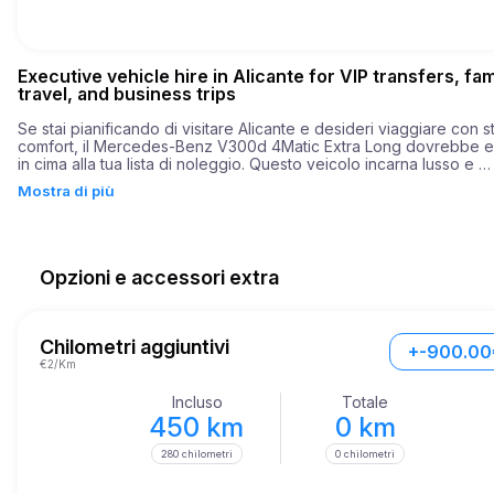
Executive vehicle hire in Alicante for VIP transfers, fam
travel, and business trips
Se stai pianificando di visitare Alicante e desideri viaggiare con sti
comfort, il Mercedes-Benz V300d 4Matic Extra Long dovrebbe e
in cima alla tua lista di noleggio. Questo veicolo incarna lusso e 
raffinatezza, rendendolo la scelta perfetta sia per viaggi di lavoro
Mostra di più
di piacere. Progettato per ospitare fino a otto passeggeri, questo
spazioso furgone è ideale per le vacanze in famiglia, le uscite di 
gruppo o anche i viaggi aziendali. 

Il Mercedes-Benz V300d 4Matic Extra Long è alimentato da un ro
Opzioni e accessori extra
motore da 236 cavalli, che offre un'esperienza di guida dinamica.
sua capacità di accelerare da 0 a 100 km/h in soli 8,5 secondi è 
testimonianza della sua notevole potenza e agilità.
Chilometri aggiuntivi
+-900.00
€2/Km
Incluso
Totale
450 km
0 km
280 chilometri
0 chilometri