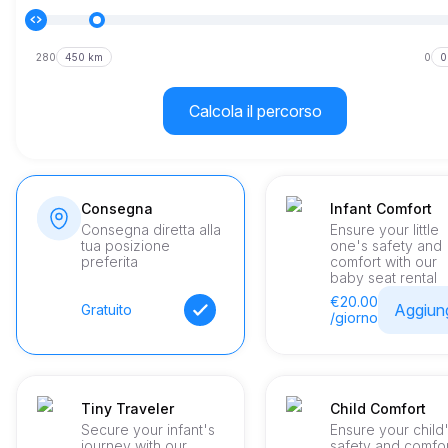
280
450 km
0
0
Calcola il percorso
Consegna
Infant Comfort
Consegna diretta alla
Ensure your little
tua posizione
one's safety and
preferita
comfort with our
baby seat rental
€20.00
Aggiun
Gratuito
/giorno
Tiny Traveler
Child Comfort
Secure your infant's
Ensure your child
journey with our
safety and comfo