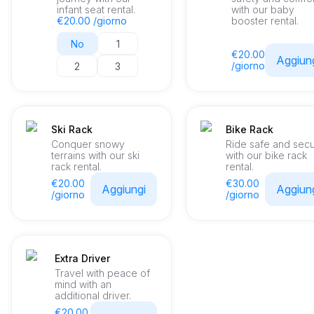
infant seat rental.
with our baby
€20.00 /giorno
booster rental.
No
1
€20.00
Aggiun
/giorno
2
3
Ski Rack
Bike Rack
Conquer snowy
Ride safe and sec
terrains with our ski
with our bike rack
rack rental.
rental.
€20.00
€30.00
Aggiungi
Aggiun
/giorno
/giorno
Extra Driver
Travel with peace of
mind with an
additional driver.
€20.00