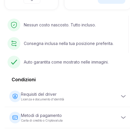
Nessun costo nascosto. Tutto incluso.
Consegna inclusa nella tua posizione preferita.
Auto garantita come mostrato nelle immagini.
Condizioni
Requisiti del driver
Licenza e documento d'identità
Il conducente deve avere almeno 23 anni e possedere una
patente di guida valida. È inoltre richiesto un documento di
Metodi di pagamento
identità (passaporto o carta d'identità nazionale). Alcuni
Carta di credito o Criptovaluta
veicoli possono richiedere che il conducente abbia la
patente da un minimo di 2 anni.