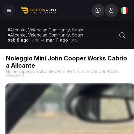
Alicante, Valencian Community, Spain
Alicante, Valencian Community, Spain
sab 8 ago
mar 11 ago
10:00
10:00
Noleggio Mini John Cooper Works Cabrio
a Alicante
Home
/
Spagna
/
Alicante
/
Auto
/
MINI
/
John Cooper Works Cabrio
#RAQJQ7P6