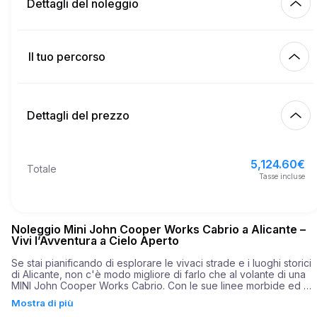
Dettagli del noleggio
Km inclusi
450.00
intero affitto
Il tuo percorso
Inizia
1.00
€
Prezzo per km extra
10:00
8 ago 2026
Dettagli del prezzo
Fine
21
Età minima
10:00
11 ago 2026
5,124.60
€
Prezzo base di affitto
5,124.60
€
Totale
3,000.00
€
Deposito di sicurezza
Tasse incluse
Noleggio Mini John Cooper Works Cabrio a Alicante –
Vivi l’Avventura a Cielo Aperto
Se stai pianificando di esplorare le vivaci strade e i luoghi storici 
di Alicante, non c'è modo migliore di farlo che al volante di una 
MINI John Cooper Works Cabrio. Con le sue linee morbide ed 
eleganti, questa cabriolet incarna perfettamente lo spirito sia della
Mostra di più
sofisticazione moderna che dell'automobilismo classico. L'estetica