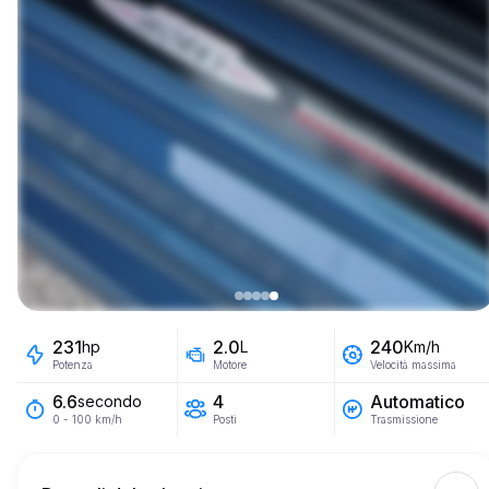
231
2.0
240
hp
L
Km/h
Potenza
Motore
Velocità massima
4
Automatico
6.6
secondo
Posti
Trasmissione
0 - 100 km/h