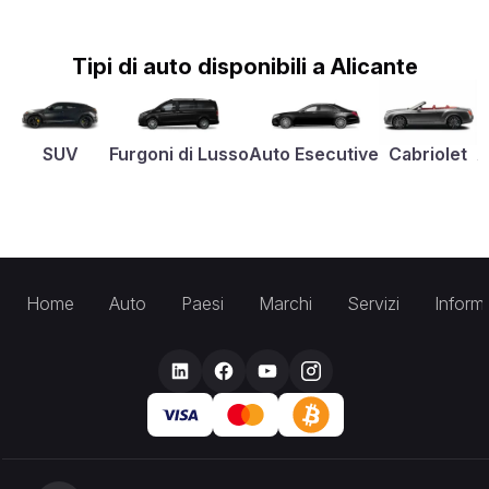
Tipi di auto disponibili a Alicante
SUV
Furgoni di Lusso
Auto Esecutive
Cabriolet
A
Home
Auto
Paesi
Marchi
Servizi
Inform