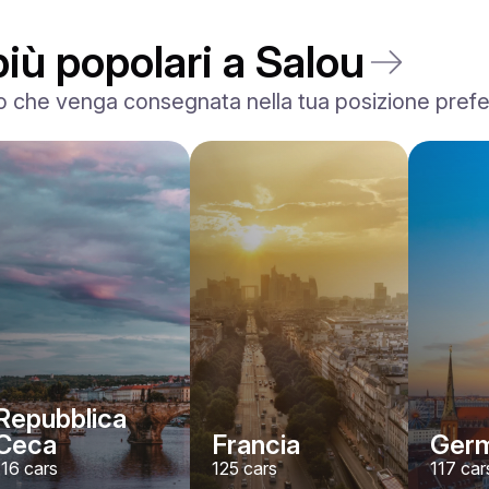
più popolari a Salou
 che venga consegnata nella tua posizione preferita
Ferrari
F8 Spider
/ giorno
1500
€
Da
2022
•
convertibile, sport
#
RNWMPA4V
Prenota ora
Repubblica
Ceca
Francia
Germ
116
cars
125
cars
117
car