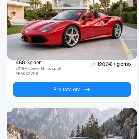
Ferrari
488 Spider
/ giorno
1200
€
Da
2018
•
convertibile, sport
#
RA6XXVN9
Prenota ora