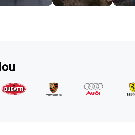
Rolls-Royce
Ghost Long
/ giorno
1750
€
Da
2022
•
berlina
#
YPKW458N
Prenota ora
lou