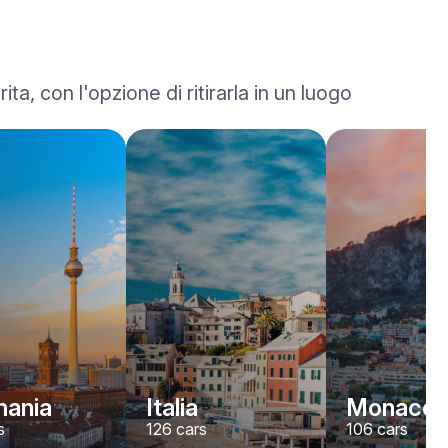
, con l'opzione di ritirarla in un luogo
Rolls-Royce
Dawn
/ giorno
2200
€
Da
2022
•
convertibile
#
YJPXZKDA
Prenota ora
ania
Italia
Monaco
s
126
cars
106
cars