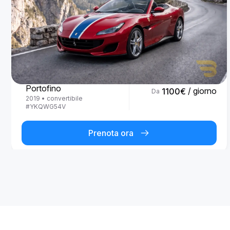
Ferrari
Portofino
/ giorno
1100
€
Da
2019
•
convertibile
#
YKQWG54V
Prenota ora