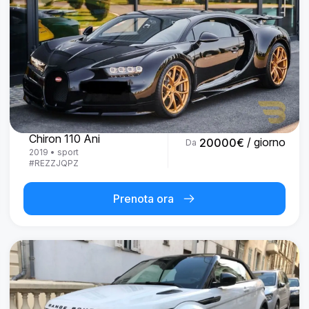
Bugatti
Chiron 110 Ani
/ giorno
20000
€
Da
2019
•
sport
#
REZZJQPZ
Prenota ora