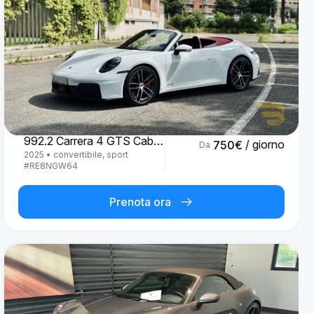
Porsche
992.2 Carrera 4 GTS Cabrio '25
/ giorno
750
€
Da
2025
•
convertibile, sport
#
RE8NGW64
Prenota ora