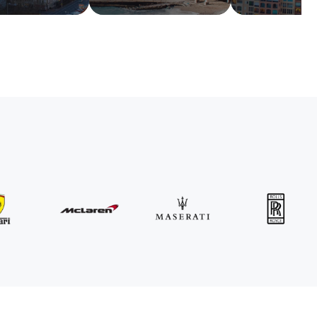
MINI
John Cooper Works Cabrio
/ giorno
300
€
Da
2021
•
convertibile
#
R3P5ZB4E
Prenota ora