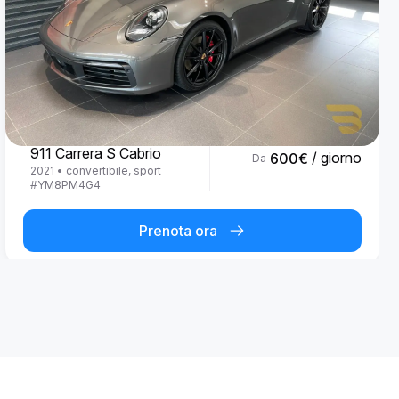
Porsche
911 Carrera S Cabrio
/ giorno
600
€
Da
2021
•
convertibile, sport
#
YM8PM4G4
Prenota ora