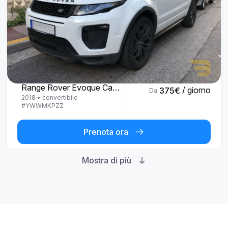
Land Rover
Range Rover Evoque Cabrio
/ giorno
375
€
Da
2018
•
convertibile
#
YWWMKPZZ
Prenota ora
Mostra di più