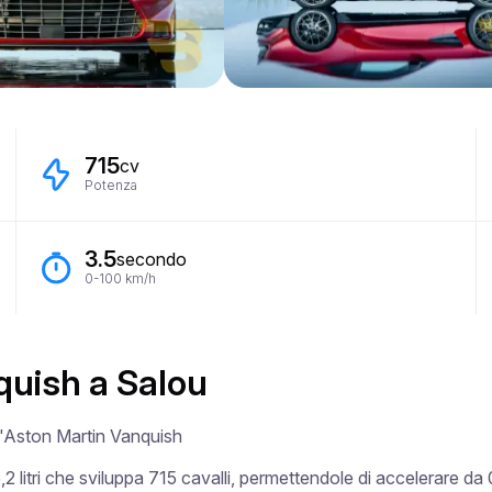
715
cv
Potenza
3.5
secondo
0-100 km/h
quish a Salou
 l'Aston Martin Vanquish

litri che sviluppa 715 cavalli, permettendole di accelerare da 0