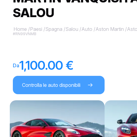
SALOU
Home
/
Paesi
/
Spagna
/
Salou
/
Auto
/
Aston Martin
/
Asto
#RN99VNMB
1,100.00 €
Da
Controlla le auto disponibili