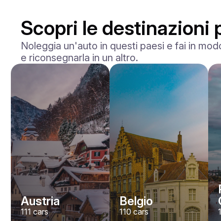
Scopri le destinazioni 
Noleggia un'auto in questi paesi e fai in modo
e riconsegnarla in un altro.
Mercedes Benz
Maybach S-klasse 580
/ giorno
750
€
Da
2021
•
berlina
#
YXWG36PR
Prenota ora
Austria
Belgio
111
cars
110
cars