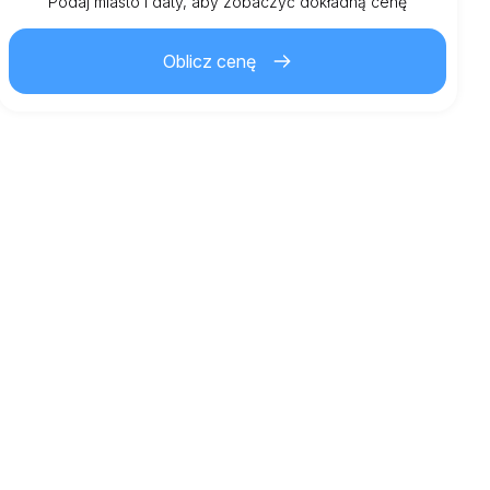
Km wliczone
Podaj miasto i daty, aby zobaczyć dokładną cenę
150.00
cały wynajem
Oblicz cenę
3.00
€
Cena za dodatkowy km
21
Minimalny wiek
5,000.00
€
Depozyt gwarancyjny