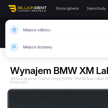
Strona główna
Samochody
Miejsce odbioru
Miejsce dostawy
Wynajem BMW XM Labe
Strona główna
/
Samochody
/
BMW
/
XM M Red Label
/
#YXG9JMVZ