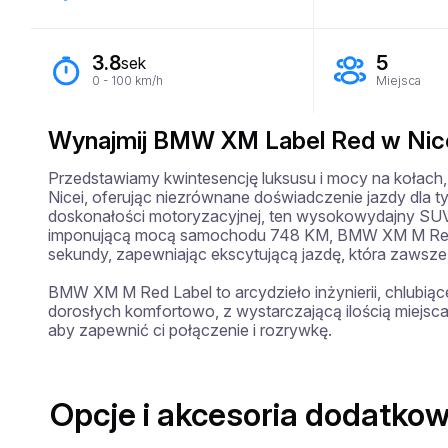
3.8
5
sek
0 - 100 km/h
Miejsca
Wynajmij BMW XM Label Red w Nicei
Przedstawiamy kwintesencję luksusu i mocy na kołach
Nicei, oferując niezrównane doświadczenie jazdy dla tyc
doskonałości motoryzacyjnej, ten wysokowydajny SUV łą
imponującą mocą samochodu 748 KM, BMW XM M Red La
sekundy, zapewniając ekscytującą jazdę, która zawsze
BMW XM M Red Label to arcydzieło inżynierii, chlubiące
dorosłych komfortowo, z wystarczającą ilością miejsc
aby zapewnić ci połączenie i rozrywkę.
Opcje i akcesoria dodatkow