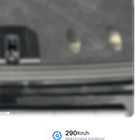
290
Km/h
Maksymalna prędkość