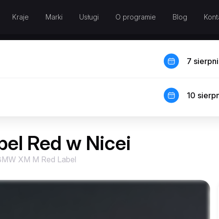
Kraje
Marki
Usługi
O programie
Blog
Kont
7 sierpn
10 sierp
l Red w Nicei
BMW XM M Red Label