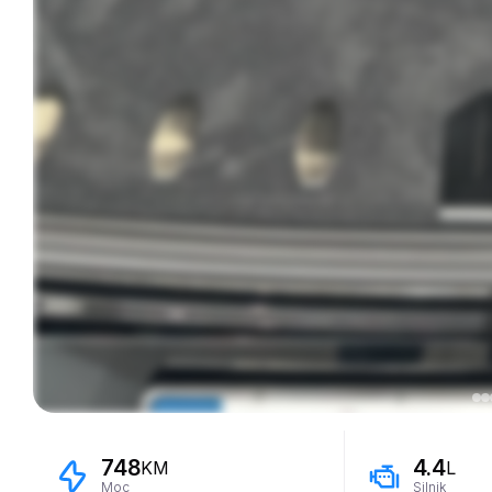
748
4.4
KM
L
Moc
Silnik