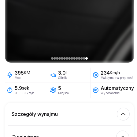
395
3.0
234
KM
L
Km/h
Moc
Silnik
Maksymalna prędkość
5
Automatyczny
5.9
sek
Miejsca
Wyposażenie
0 - 100 km/h
Szczegóły wynajmu
Km wliczone
450.00
cały wynajem