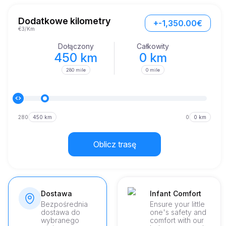
Dla poszukiwacza przygód, odkrywającego bogatą mozaikę 
atrakcji kulturowych w Cannes, Range Rover Sport gwarantuje 
bezproblemową podróż. Przy przyspieszeniu zaledwie 5,9 
Dodatkowe kilometry
+-1,350.00€
sekundy od 0 do 60 mil na godzinę, jasne jest, że ten pojazd 
€3/Km
nie idzie na żadne kompromisy jeśli chodzi o szybkość.
Dołączony
Całkowity
450 km
0 km
280 mile
0 mile
280
450 km
0
0 km
Oblicz trasę
Dostawa
Infant Comfort
Bezpośrednia
Ensure your little
dostawa do
one's safety and
wybranego
comfort with our