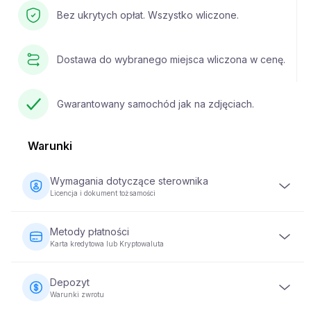
Bez ukrytych opłat. Wszystko wliczone.
Dostawa do wybranego miejsca wliczona w cenę.
Gwarantowany samochód jak na zdjęciach.
Warunki
Wymagania dotyczące sterownika
Licencja i dokument tożsamości
Kierowca musi mieć co najmniej 23 lata i posiadać ważne
prawo jazdy. Wymagany jest również dokument
Metody płatności
tożsamości (paszport lub dowód osobisty). Niektóre
Karta kredytowa lub Kryptowaluta
pojazdy mogą wymagać, aby kierowca posiadał prawo
jazdy przez co najmniej 2 lata.
Płatności za wynajem pojazdów można dokonać za
pomocą karty kredytowej lub kryptowaluty. Pełna płatność
Depozyt
jest wymagana w momencie rezerwacji, aby zabezpieczyć
Warunki zwrotu
swoją rezerwację.