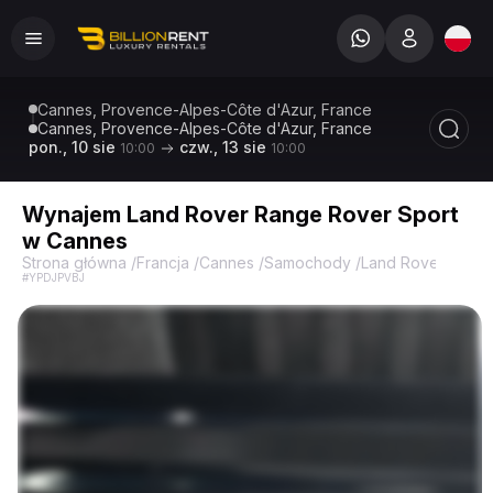
Cannes, Provence-Alpes-Côte d'Azur, France
Cannes, Provence-Alpes-Côte d'Azur, France
pon., 10 sie
czw., 13 sie
10:00
10:00
Wynajem Land Rover Range Rover Sport
w Cannes
Strona główna
/
Francja
/
Cannes
/
Samochody
/
Land Rover
/
Rang
#YPDJPVBJ