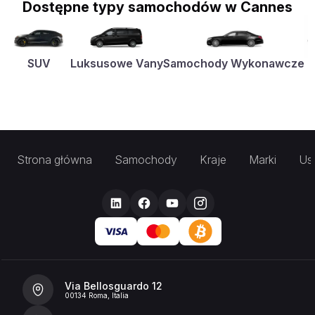
Dostępne typy samochodów w Cannes
SUV
Luksusowe Vany
Samochody Wykonawcze
K
Strona główna
Samochody
Kraje
Marki
Usł
Via Bellosguardo 12
00134 Roma, Italia