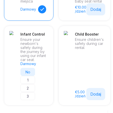
miejsca
baby seat rental
€10.00
Dodaj
Darmowy
/dzień
Infant Control
Child Booster
Ensure your
Ensure children's
newborn's
safety during car
safety during
rental.
the journey by
using our infant
car seat.
Darmowy
No
1
2
€5.00
Dodaj
/dzień
3