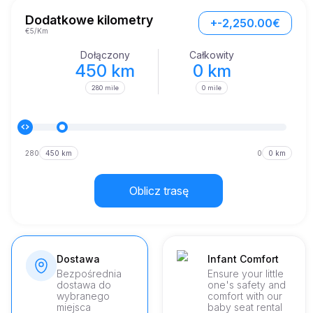
trudu łączy szybkość z wdziękiem, czyniąc każdą podróż 
niezapomnianą.

Dodatkowe kilometry
+-2,250.00€
€5/Km
Zaprojektowany, by zachwycać, Portofino posiada 
aerodynamiczną sylwetkę, która odzwierciedla jego prędkość i 
Dołączony
Całkowity
zwinność.
450 km
0 km
280 mile
0 mile
280
450 km
0
0 km
Oblicz trasę
Dostawa
Infant Comfort
Bezpośrednia
Ensure your little
dostawa do
one's safety and
wybranego
comfort with our
miejsca
baby seat rental