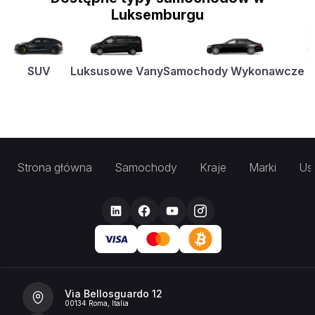
Luksemburgu
SUV
Luksusowe Vany
Samochody Wykonawcze
K
Strona główna
Samochody
Kraje
Marki
Usł
Via Bellosguardo 12
00134 Roma, Italia