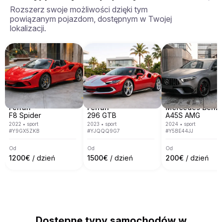
7 krajach europejskich, w tym we Włoszech, 
Rozszerz swoje możliwości dzięki tym
Hiszpanii, Francji, Szwajcarii, Niemczech, Austrii i 
powiązanym pojazdom, dostępnym w Twojej
Monako.

Obejmujemy większość głównych miast 
lokalizacji.
europejskich, takich jak Rzym, Mediolan, Nicea, 
Cannes, Saint Tropez, Werona, Monachium, 
Wenecja, Monte Carlo, Barcelona i wiele innych.
Ferrari
Ferrari
Mercedes Benz
F8 Spider
296 GTB
A45S AMG
2022
•
sport
2023
•
sport
2024
•
sport
#
Y9GX5ZKB
#
YJQQQ9G7
#
Y5BE44JJ
Od
Od
Od
1200
€
/ dzień
1500
€
/ dzień
200
€
/ dzień
Dostępne typy samochodów w