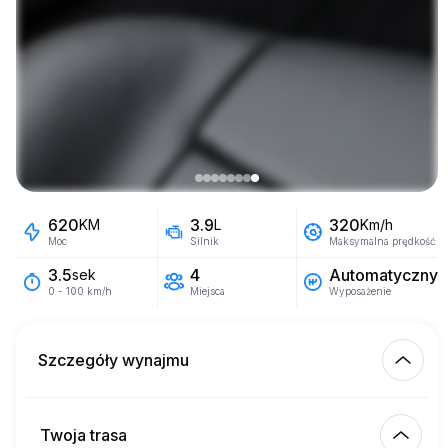
620
3.9
320
KM
L
Km/h
Moc
Silnik
Maksymalna prędkość
4
Automatyczny
3.5
sek
Miejsca
Wyposażenie
0 - 100 km/h
Szczegóły wynajmu
Km wliczone
450.00
cały wynajem
Twoja trasa