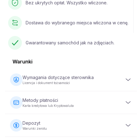
Bez ukrytych opłat. Wszystko wliczone.
Dostawa do wybranego miejsca wliczona w cenę.
Gwarantowany samochód jak na zdjęciach.
Warunki
Wymagania dotyczące sterownika
Licencja i dokument tożsamości
Kierowca musi mieć co najmniej 23 lata i posiadać ważne
prawo jazdy. Wymagany jest również dokument
Metody płatności
tożsamości (paszport lub dowód osobisty). Niektóre
Karta kredytowa lub Kryptowaluta
pojazdy mogą wymagać, aby kierowca posiadał prawo
jazdy przez co najmniej 2 lata.
Płatności za wynajem pojazdów można dokonać za
pomocą karty kredytowej lub kryptowaluty. Pełna płatność
Depozyt
jest wymagana w momencie rezerwacji, aby zabezpieczyć
Warunki zwrotu
swoją rezerwację.