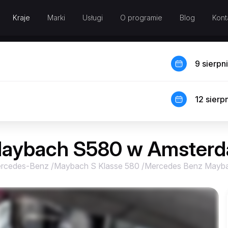
Kraje
Marki
Usługi
O programie
Blog
Kont
9 sierpn
12 sierp
aybach S580 w Amsterd
rcedes-Benz
/
Maybach S Klasse 580
/
Mercedes Benz Mayba