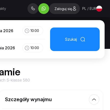
akty
PL / EUR
Zaloguj się
ia 2026
10:00
Szukaj
nia 2026
10:00
amie
ch S-klasse 580
Szczegóły wynajmu