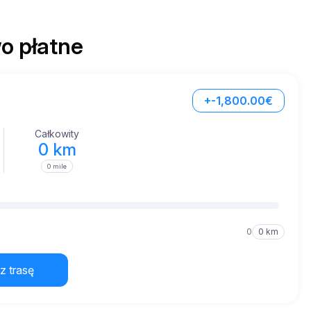
o płatne
+-1,800.00€
Całkowity
0 km
0 mile
0
0 km
z trasę