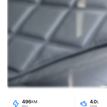
496
4.0
KM
L
Moc
Silnik