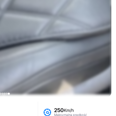
250
Km/h
Maksymalna prędkość