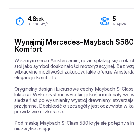
4.8
5
sek
0 - 100 km/h
Miejsca
Wynajmij Mercedes-Maybach S580 w
Komfort
W samym sercu Amsterdamie, gdzie splatają się urok l
stoi jako symbol doskonałości motoryzacyjnej. Bez wzgl
wibracyjne możliwości zakupów, jakie oferuje Amsterd
elegancji i komfortu.

Oryginalny design i luksusowe cechy Maybach S-Class 
luksusu. Wykorzystane wysokiej jakości materiały we
siedzeń aż po wyśmienity wystrój drewniany, stwarzają 
przyjemne. Dbalskość o szczegóły jest oczywista w każd
prawdziwie rozkoszna.

Pod maską Maybach S-Class 580 kryje się potężny sil
niezwykłe osiągi.