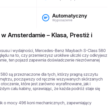
Automatyczny
Wyposażenie
 Amsterdamie – Klasa, Prestiż i
uksusu i wydajności, Mercedes-Benz Maybach S-Class 580 
ędu na to, czy przemierzysz urokliwe uliczki czy odkryjesz 
amie, ten pojazd zapewnia doświadczenie niezrównanej 
580 są przeznaczone dla tych, którzy pragną szczytu 
 wnętrzu, począwszy od ręcznie wszywanych skórzanych 
otoczenie, które jest zarówno wyrafinowane, jak i 
ym calu kabiny, sprawiając, że każda podróż staje się 
nik o mocy 496 koni mechanicznych, zapewniający 