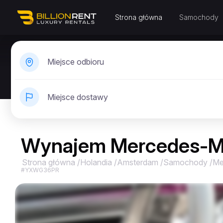
Strona główna
Samochody
Miejsce odbioru
Miejsce dostawy
Wynajem Mercedes-M
Strona główna
/
Holandia
/
Amsterdam
/
Samochody
/
Me
#YXWG36PR