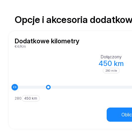
Opcje i akcesoria dodatkow
Dodatkowe kilometry
€4/Km
Dołączony
450 km
280 mile
280
450 km
Oblic