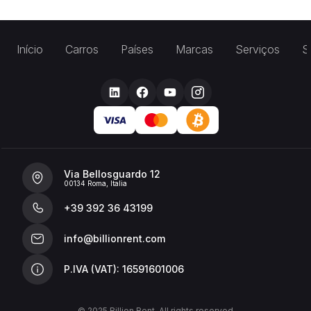
Início
Carros
Países
Marcas
Serviços
S
Via Bellosguardo 12
00134 Roma, Italia
+39 392 36 43199
info@billionrent.com
P.IVA (VAT): 16591601006
© 2025 Billion Rent. All rights reserved.