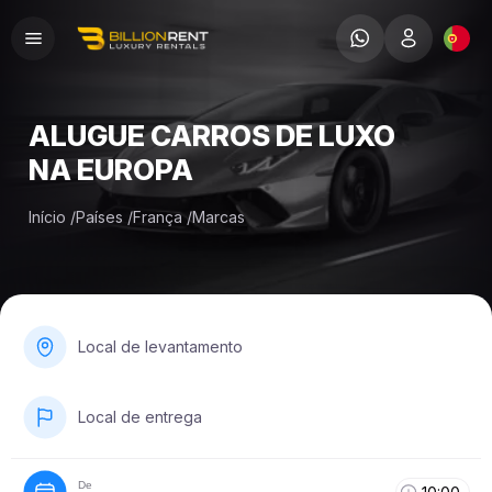
ALUGUE CARROS DE LUXO
NA EUROPA
Início
/
Países
/
França
/
Marcas
Local de levantamento
Local de entrega
De