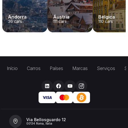
Andorra
Áustria
Bélgica
36
cars
111
cars
110
cars
Início
Carros
Países
Marcas
Serviços
S
Via Bellosguardo 12
00134 Roma, Italia