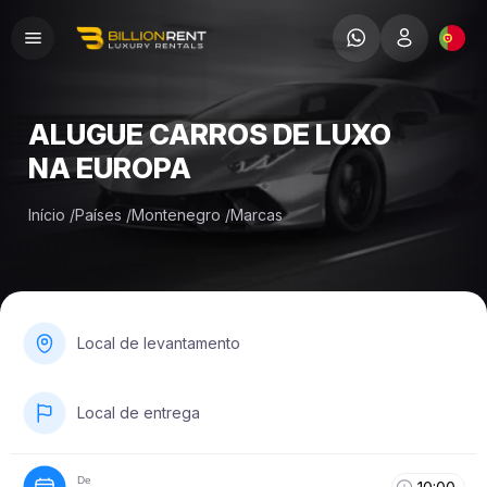
ALUGUE CARROS DE LUXO
NA EUROPA
Início
/
Países
/
Montenegro
/
Marcas
Local de levantamento
Local de entrega
De