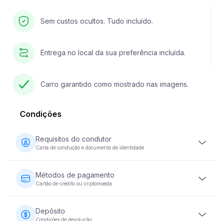
Sem custos ocultos. Tudo incluído.
Entrega no local da sua preferência incluída.
Carro garantido como mostrado nas imagens.
Condições
Requisitos do condutor
Carta de condução e documento de identidade
O condutor deve ter pelo menos 23 anos de idade e
possuir uma carta de condução válida. É igualmente
Métodos de pagamento
necessário um documento de identidade (passaporte ou
Cartão de crédito ou criptomoeda
bilhete de identidade nacional). Alguns veículos podem
exigir que o condutor tenha a sua carta de condução há
O pagamento do aluguer de veículos pode ser efectuado
pelo menos 2 anos.
com cartão de crédito ou moeda criptográfica. O
Depósito
pagamento total é exigido no momento da reserva para
Condições de devolução