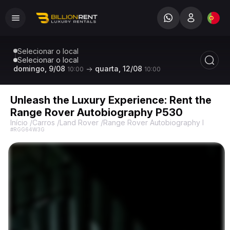
Selecionar o local
Selecionar o local
domingo, 9/08
quarta, 12/08
10:00
10:00
Unleash the Luxury Experience: Rent the
Range Rover Autobiography P530
Início
/
Carros
/
Land Rover
/
Range Rover Autobiography P530
/
L
#RGG64W3G