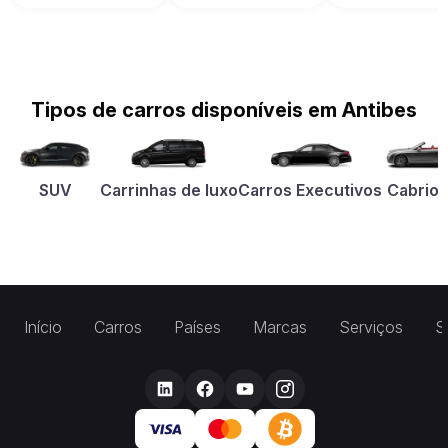
Tipos de carros disponíveis em Antibes
SUV
Carrinhas de luxo
Carros Executivos
Cabriol
Início
Carros
Países
Marcas
Serviços
S