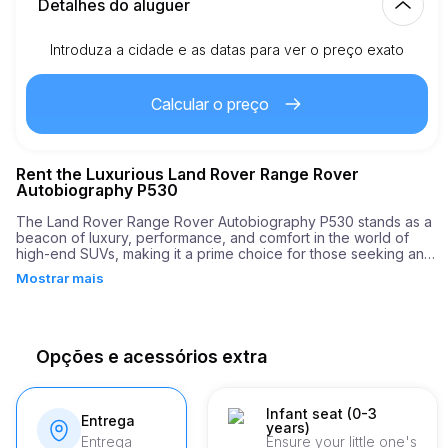
Detalhes do aluguer
Introduza a cidade e as datas para ver o preço exato
Km incluídos
150.00
aluguer completo
Calcular o preço
3.00
€
Preço por km extra
Rent the Luxurious Land Rover Range Rover
21
Idade mínima
Autobiography P530
The Land Rover Range Rover Autobiography P530 stands as a 
beacon of luxury, performance, and comfort in the world of 
5,000.00
€
Depósito de segurança
high-end SUVs, making it a prime choice for those seeking an 
unforgettable driving experience in Antibes. With its powerful 
Mostrar mais
530 horsepower engine, this vehicle is designed to provide an 
exhilarating ride, as it accelerates from 0 to 60 mph in just 4.6 
seconds. The blend of remarkable speed and precision 
performance ensures an unparalleled driving experience, 
whether you're navigating the bustling city streets or embarking 
Opções e acessórios extra
on a scenic drive through the picturesque landscapes 
surrounding Antibes.

Inside, the Range Rover Autobiography P530 is an oasis of 
Infant seat (0-3
Entrega
years)
modern luxury. It is equipped with a modern entertainment 
Entrega
Ensure your little one's
system, designed to keep you and your passengers engaged 