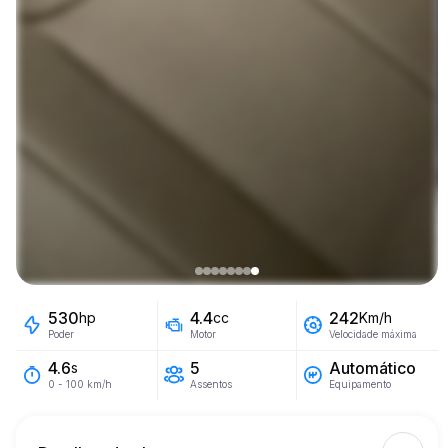
530
4.4
242
hp
cc
Km/h
Poder
Motor
Velocidade máxima
5
Automático
4.6
s
Assentos
Equipamento
0 - 100 km/h