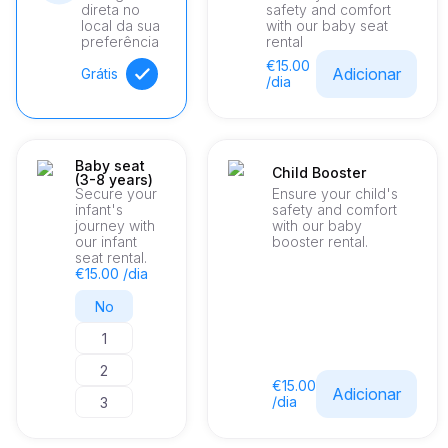
direta no
safety and comfort
and entertained throughout every journey. High-quality 
local da sua
with our baby seat
materials and sophisticated design elements create an 
preferência
rental
ambiance of refined elegance, further enhanced
€15.00
Adicionar
Grátis
/dia
Baby seat
Child Booster
(3-8 years)
Secure your
Ensure your child's
infant's
safety and comfort
journey with
with our baby
our infant
booster rental.
seat rental.
€15.00 /dia
No
1
2
€15.00
Adicionar
/dia
3