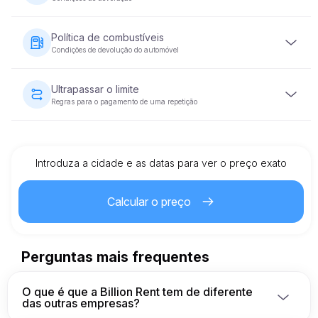
garantir a sua reserva.
Será exigido um depósito de segurança reembolsável
antes da entrega do veículo. O montante da caução varia
Política de combustíveis
consoante a categoria do veículo e será devolvido no
Condições de devolução do automóvel
prazo de 5 a 10 dias úteis após a devolução do veículo
em condições aceitáveis.
O veículo deve ser devolvido com o mesmo nível de
combustível que tinha quando foi fornecido.
Ultrapassar o limite
Regras para o pagamento de uma repetição
Cada veículo alugado tem um limite de quilometragem pré-
definido. Se o limite for ultrapassado, será aplicada uma
taxa adicional por quilómetro, tal como especificado no
contrato de aluguer.
Introduza a cidade e as datas para ver o preço exato
Calcular o preço
Perguntas mais frequentes
O que é que a Billion Rent tem de diferente
das outras empresas?