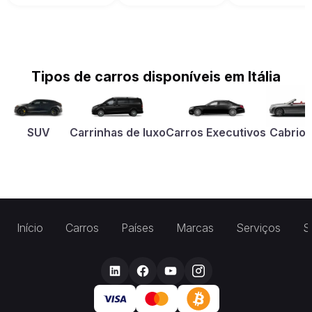
Tipos de carros disponíveis em Itália
SUV
Carrinhas de luxo
Carros Executivos
Cabriol
Início
Carros
Países
Marcas
Serviços
S