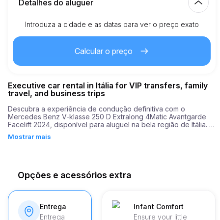
Detalhes do aluguer
Introduza a cidade e as datas para ver o preço exato
Km incluídos
150.00
aluguer completo
Calcular o preço
2.00
€
Preço por km extra
Executive car rental in Itália for VIP transfers, family
21
Idade mínima
travel, and business trips
Descubra a experiência de condução definitiva com o 
Mercedes Benz V-klasse 250 D Extralong 4Matic Avantgarde 
3,500.00
€
Depósito de segurança
Facelift 2024, disponível para aluguel na bela região de Itália. 
Este veículo notável é perfeito para explorar as praias 
Mostrar mais
relaxantes e os movimentados cenários urbanos da área, tudo 
isso desfrutando de um conforto e luxo incomparáveis. 

O Mercedes Benz V-klasse possui um motor potente com 190 
cavalos de potência, oferecendo um desempenho robusto que 
Opções e acessórios extra
permite conquistar qualquer estrada. Impressionantemente, o 
carro acelera de 0 a 100 km/h em apenas 9,2 segundos, um 
testemunho de sua engenharia dinâmica.
Entrega
Infant Comfort
Entrega
Ensure your little