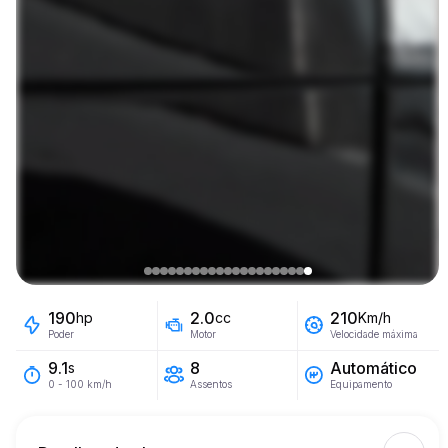
190
2.0
210
hp
cc
Km/h
Poder
Motor
Velocidade máxima
8
Automático
9.1
s
Assentos
Equipamento
0 - 100 km/h