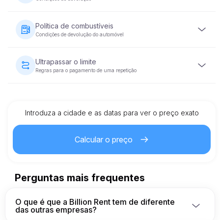
garantir a sua reserva.
Será exigido um depósito de segurança reembolsável
antes da entrega do veículo. O montante da caução varia
Política de combustíveis
consoante a categoria do veículo e será devolvido no
Condições de devolução do automóvel
prazo de 5 a 10 dias úteis após a devolução do veículo em
condições aceitáveis.
O veículo deve ser devolvido com o mesmo nível de
combustível que tinha quando foi fornecido.
Ultrapassar o limite
Regras para o pagamento de uma repetição
Cada veículo alugado tem um limite de quilometragem pré-
definido. Se o limite for ultrapassado, será aplicada uma
taxa adicional por quilómetro, tal como especificado no
contrato de aluguer.
Introduza a cidade e as datas para ver o preço exato
Calcular o preço
Perguntas mais frequentes
O que é que a Billion Rent tem de diferente
das outras empresas?