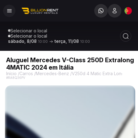
Selecionar o local
Selecionar o local
sábado, 8/08
terça, 11/08
10:00
10:00
Aluguel Mercedes V-Class 250D Extralong
4MATIC 2024 em Itália
Início
/
Carros
/
Mercedes-Benz
/
V250d 4 Matic Extra Long
/
Merc
#RA8Q36PV