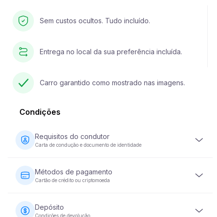
Sem custos ocultos. Tudo incluído.
Entrega no local da sua preferência incluída.
Carro garantido como mostrado nas imagens.
Condições
Requisitos do condutor
Carta de condução e documento de identidade
O condutor deve ter pelo menos 23 anos de idade e
possuir uma carta de condução válida. É igualmente
Métodos de pagamento
necessário um documento de identidade (passaporte ou
Cartão de crédito ou criptomoeda
bilhete de identidade nacional). Alguns veículos podem
exigir que o condutor tenha a sua carta de condução há
O pagamento do aluguer de veículos pode ser efectuado
pelo menos 2 anos.
com cartão de crédito ou moeda criptográfica. O
Depósito
pagamento total é exigido no momento da reserva para
Condições de devolução