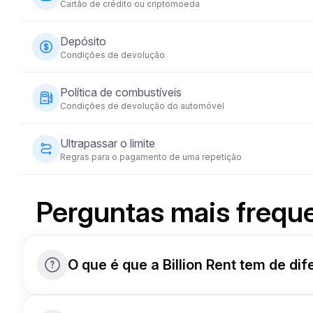
Cartão de crédito ou criptomoeda
exigir que o condutor tenha a sua carta de condução h
O pagamento do aluguer de veículos pode ser efectuado
Depósito
pagamento total é exigido no momento da reserva para g
Condições de devolução
Será exigido um depósito de segurança reembolsável an
Política de combustíveis
consoante a categoria do veículo e será devolvido no p
Condições de devolução do automóvel
condições aceitáveis.
O veículo deve ser devolvido com o mesmo nível de com
Ultrapassar o limite
Regras para o pagamento de uma repetição
Cada veículo alugado tem um limite de quilometragem pré
uma taxa adicional por quilómetro, tal como especificad
Perguntas mais frequ
O que é que a Billion Rent tem de d
Somos uma empresa alemã proprietária e operad