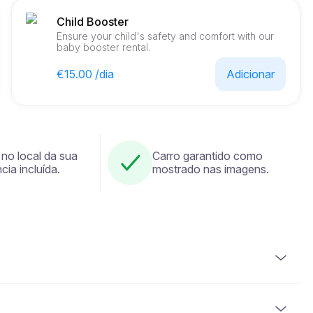
Child Booster
Ensure your child's safety and comfort with our
baby booster rental.
€15.00 /dia
Adicionar
 no local da sua
Carro garantido como
cia incluída.
mostrado nas imagens.
suir uma carta de condução válida. É igualmente
bilhete de identidade nacional). Alguns veículos podem