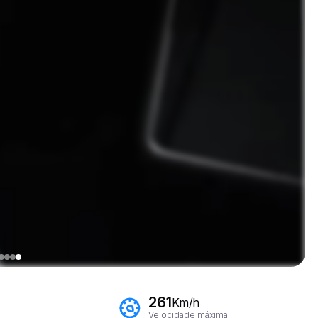
261
Km/h
Velocidade máxima