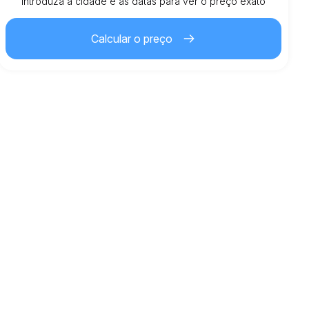
Km incluídos
Introduza a cidade e as datas para ver o preço exato
150.00
aluguer completo
Calcular o preço
1.50
€
Preço por km extra
21
Idade mínima
1,500.00
€
Depósito de segurança