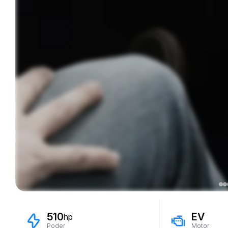
510
EV
hp
Poder
Motor