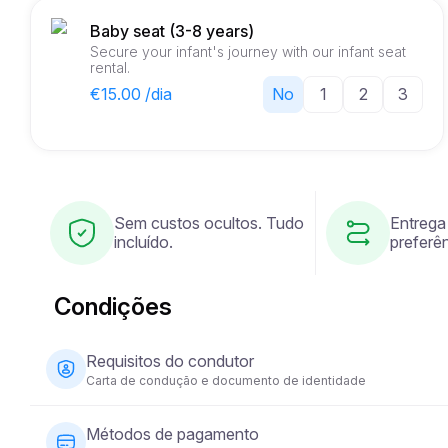
Baby seat (3-8 years)
Secure your infant's journey with our infant seat
rental.
€15.00 /dia
No
1
2
3
Sem custos ocultos. Tudo
Entrega
incluído.
preferên
Condições
Requisitos do condutor
Carta de condução e documento de identidade
O condutor deve ter pelo menos 23 anos de idade e pos
Métodos de pagamento
necessário um documento de identidade (passaporte ou 