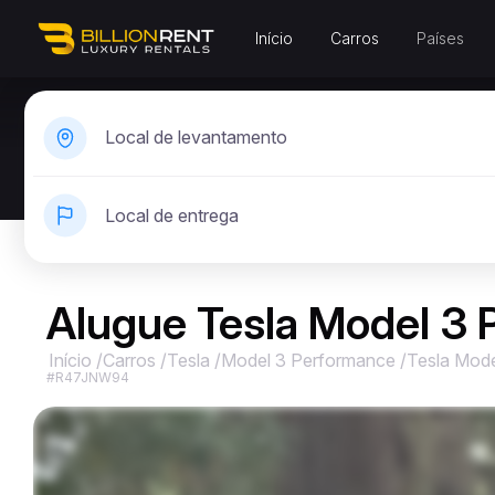
Início
Carros
Países
Local de levantamento
Local de entrega
Alugue Tesla Model 3 
Início
/
Carros
/
Tesla
/
Model 3 Performance
/
Tesla Mod
#R47JNW94