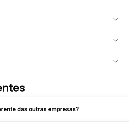
á pelo menos 2 anos.
 com cartão de crédito ou moeda criptográfica. O
arantir a sua reserva.
tes da entrega do veículo. O montante da caução varia
razo de 5 a 10 dias úteis após a devolução do veículo em
bustível que tinha quando foi fornecido.
-definido. Se o limite for ultrapassado, será aplicada
o no contrato de aluguer.
entes
iferente das outras empresas?
ora e criámos uma rede segura de proprietários de frotas apr